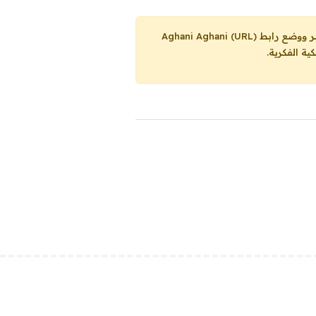
Aghani Aghani (URL)
ية الفكرية.