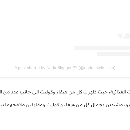
A post shared by Nada Blogger ?? (@nada_style_icon)
ات الغذائية، حيث ظهرت كل من هيفاء وكوليت الى جانب عدد من الن
يو، مشيدين بجمال كل من هيفاء و كوليت ومقارنين ملامحهما بي