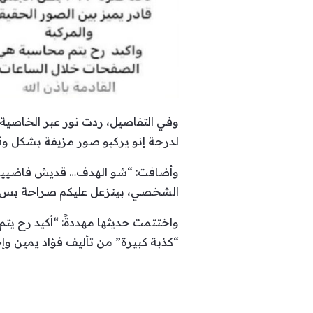
وفي التفاصيل، ردت نور عبر الخاص
لدرجة إنو يركبو صور مزيفة بشكل وقح 
وأضافت: “شو الهدف… قديش فاضيين ل
الشخصي، بينزعل عليكم صراحة بس نحنا صرنا بـ2023، بظن الجمهور قادر يميز بين ا
واختتمت حديثها مهددةً: “أكيد رح يتم
“كذبة كبيرة” من تأليف فؤاد يمين وإخ