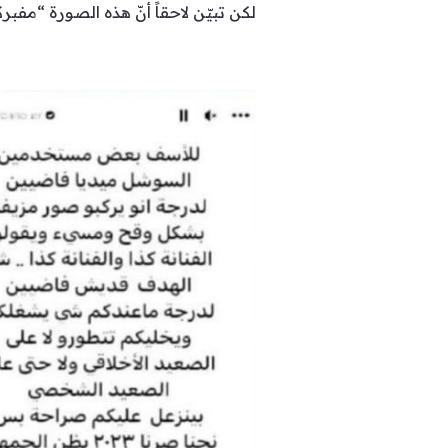
لكن تبيّن لاحقاً أنّ هذه الصورة “م