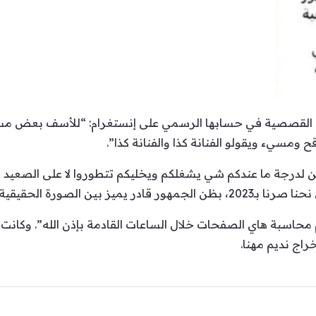
ية القصصية في حسابها الرسمي على إنستغرام: “للأسف بعض م
ومسيء ويقولو الفنانة كذا والفنانة كذا”.
درجة ما عندكم شي يشغلكم ويخليكم تتطوروا لا على الصعيد ال
لصورة الحقيقية والمركبة”.
 محاسبة هاي الصفحات خلال الساعات القادمة بإذن الله”. وكانت ه
راج نديم مهنا.