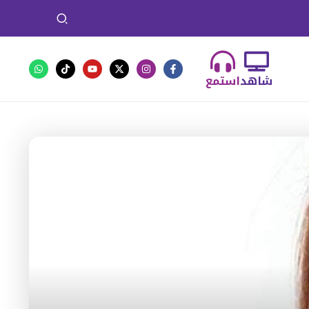
شاهد
استمع