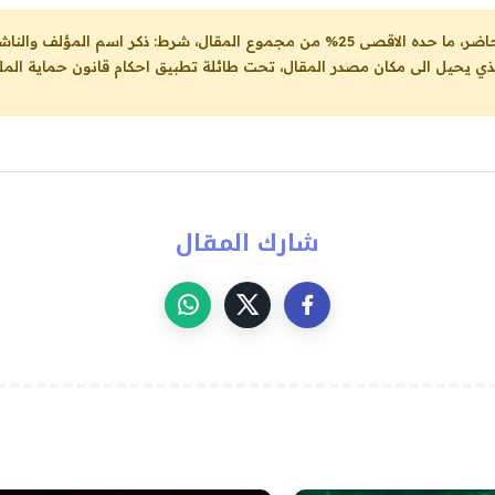
ل، شرط: ذكر اسم المؤلف والناشر ووضع رابط
لذي يحيل الى مكان مصدر المقال، تحت طائلة تطبيق احكام قانون حماية الملك
شارك المقال