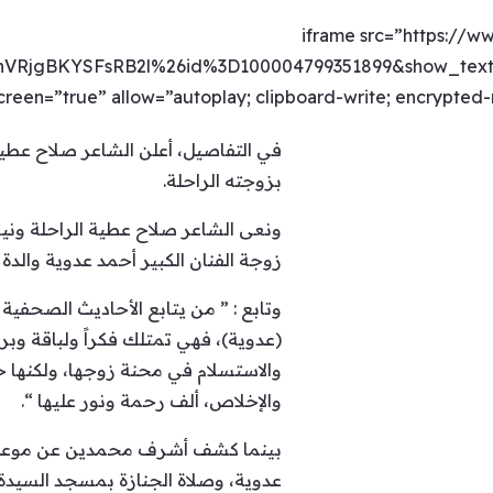
[iframe src=”https://
RjgBKYSFsRB2l%26id%3D100004799351899&show_text=t
een=”true” allow=”autoplay; clipboard-write; encrypted-med
في التفاصيل، أعلن الشاعر صلاح عط
بزوجته الراحلة.
ونعى الشاعر صلاح عطية الراحلة وني
زوجة الفنان الكبير أحمد عدوية والدة المطرب محمد عدوية، أم م
وتابع : ” من يتابع الأحاديث الصحفية
(عدوية)، فهي تمتلك فكراً ولباقة وب
والاستسلام في محنة زوجها، ولكنها 
والإخلاص، ألف رحمة ونور عليها “.
بينما كشف أشرف محمدين عن موعد صلاة 
عدوية، وصلاة الجنازة بمسجد السيدة