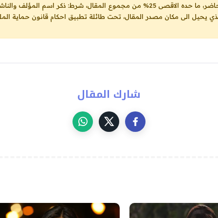
ل، شرط: ذكر اسم المؤلف والناشر ووضع رابط
لذي يحيل الى مكان مصدر المقال، تحت طائلة تطبيق احكام قانون حماية الملك
شارك المقال