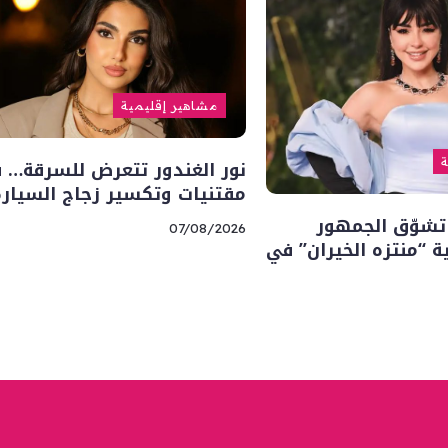
مشاهير إقليمية
نور الغندور تتعرض للسرقة… 
ة
مقتنيات وتكسير زجاج السيارة
تشوّق الجمهور
07/08/2026
“منتزه الخيران” في