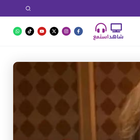
شاهد
استمع