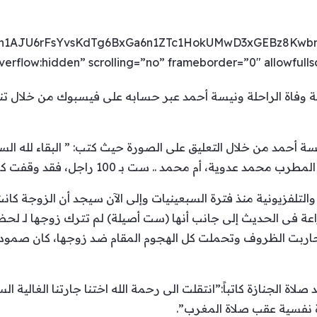
bh1AJU6rFsYvsKdTg6BxGa6n1ZTc1HokUMwD3xGEBz8KwbnV
rflow:hidden” scrolling=”no” frameborder=”0″ allowfullscr
ية وفاة الراحلة ونيسة أحمد عبر حسابه على فيسبوك من خلال
سة أحمد من خلال التعليق على الصورة حيث كتب: ” البقاء لله ا
حمد .. ست بـ 100 راجل، فقد وقفت كالجبل بجوار زوجها منذ البداية”.
 والتلفزيونية منذ فترة السبعينيات وإلى الآن سيجد أن الزوجة كا
راعة فى الحديث إلى جانب أنها (ست أصيلة) لم تترك زوجها لـ لح
حاربت الظروف وتحملت كل الهجوم المقام ضد زوجها، كان صمودها
الجنازة كاتباً:”انتقلت الى رحمة الله اختنا جارتنا الغالية ا
 نفسية عقب صلاة المغرب”.