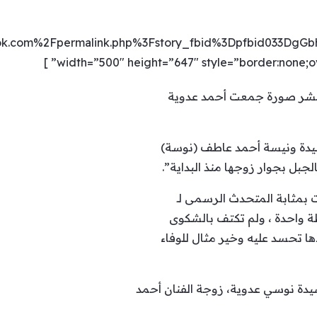
k.com%2Fpermalink.php%3Fstory_fbid%3Dpfbid033DgG
width=”500″ height=”647″ style=”border:none;ove
 تنشر صورة جمعت أحمد عدوية
لسيدة ونيسة أحمد عاطف (نوسة)
نت بمثابة المتحدث الرسمى لـ
ظة واحدة ، ولم تكتف بالشكوى
 تحسد عليه وخير مثال للوفاء
لسيدة نوسي عدوية، زوجة الفنان أحمد