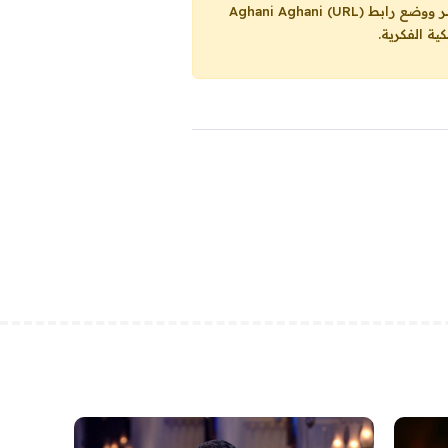
Aghani Aghani (URL)
ية الفكرية.