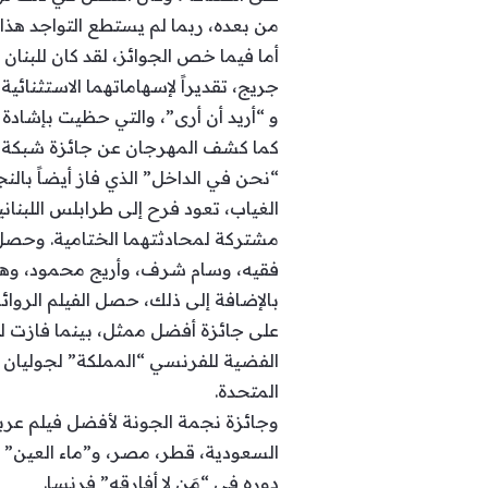
من بعده، ربما لم يستطع التواجد هذا 
أما فيما خص الجوائز، لقد كان للبنان 
جريج، تقديراً لإسهاماتهما الاستثنائي
و “أريد أن أرى”، والتي حظيت بإشادة
الغياب، تعود فرح إلى طرابلس اللبناني
مشتركة لمحادثتهما الختامية. وحصل ع
فقيه، وسام شرف، وأريج محمود، وهو إ
بالإضافة إلى ذلك، حصل الفيلم الروائي 
على جائزة أفضل ممثل، بينما فازت لور
الفضية للفرنسي “المملكة” لجوليان كول
المتحدة.
وجائزة نجمة الجونة لأفضل فيلم عربي
السعودية، قطر، مصر، و”ماء العين” 
دوره في “مَن لا أفارقه” فرنسا.