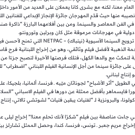
العام معنا، لكنه مع بشرى كانا يعملان على العديد من الأمور داخ
نصيبه منها حيث قدّم المهرجان جائزة الإنجاز الإبداعي للفنانين ال
ة في الفن المعاصر والسينما. ومن بين أفلامهما البارزة “ذاكرة صن
 دولية في مهرجانات مرموقة مثل كان وبرلين وتورونتو.
كما كشف المهرجان عن جائزة شبكة ترويج السينما 
ة لتمكث مع والدها الكهل، فتلك فرصتها الأخيرة لتصبح جزءًا من عا
لى جائزة سينما من أجل الإنسانية الفيلم اللبناني “اضطراب” 
نتاج لبناني.
الطويل “أثر الأشباح” لجوناثان ميّيه ـ فرنسا، ألمانيا، بلجيكا، عل
ا فايسماهر بأفضل ممثلة عن دورها في الفيلم الاسباني “السلام ع
ونا، والبرونزية لـ “لفتيات يبقين فتيات” لشوتشي تالاتي، إنتاج ال
 جاءت مناصفة بين فيلم “شكرًا لأنك تحلم معنا!” إخراج ليلى عبا
إخراج مريم جعبر ـ تونس، فرنسا، كندا، وحصل الممثل تشارلز بي