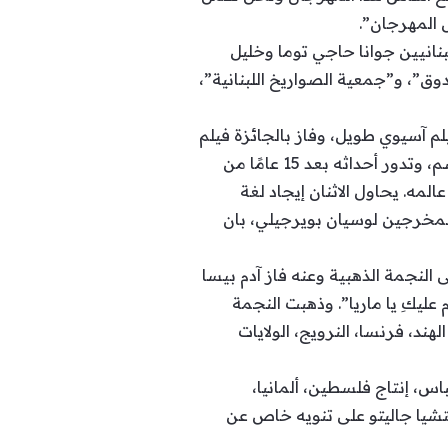
ل المهرجان”.
لبنانيين جوانا حاجي توما وخليل
دوق”، و”جمعية الصواريخ اللبنانية”،
الآسيوية (نيتباك) – NETPAC التي تمنح لأحسن فيلم آسيوي طويل، وفاز بالجائزة فيلم
“نحن في الداخل” الذي فاز أيضاً بالنجمة الذهبية لأفضل فيلم وثائقي، وهو من إخراج اللبنانية فرح قاسم، وتدور أحداثه بعد 15 عامًا من
لمه. يحاول الاثنان إيجاد لغة
للمخرجين لوسيان بويرجيلي، بان
ى النجمة الذهبية وعنه فاز آدم بيسا
ليكِ يا ماريا”. وذهبت النجمة
هند، فرنسا، النرويج، الولايات
س، إنتاج فلسطين، ألمانيا،
تشيا جاليتو على تنويه خاص عن