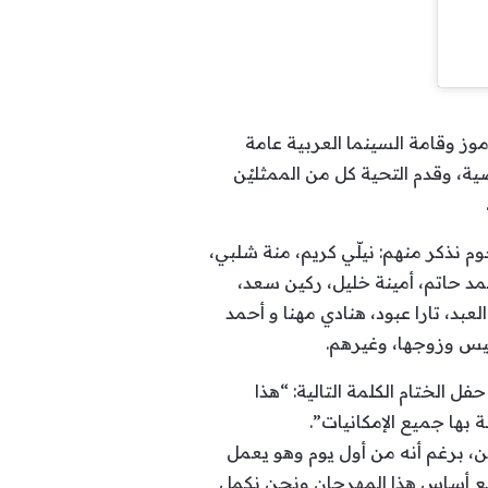
 قدّم المهرجان تحية لإثنين من رموز وقامة السينما العربية عامة
ة، وقدم التحية كل من الممثليْن
 نذكر منهم: نيلّي كريم، منة شلبي،
د حاتم، أمينة خليل، ركين سعد،
بد، تارا عبود، هنادي مهنا و أحمد
يس وزوجها، وغيرهم.
ل الختام الكلمة التالية: “هذا
بها جميع الإمكانيات”.
ين، برغم أنه من أول يوم وهو يعمل
وضع أساس هذا المهرجان ونحن نكمل