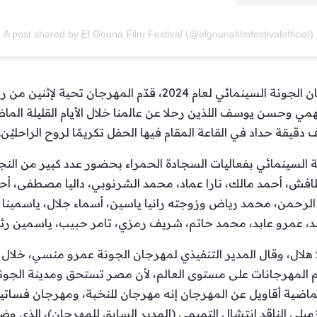
A post shared by El Gouna Film Festival (@elgounafilmfestivalofficial)
في تفاصيل الليلة الختامية من مهرجان الجونة السينمائي لعام 2024،
وحسن يوسف اللذين رحلا عن عالمنا خلال الأيام القليلة الماضي
قة حداد في القاعة المقام فيها الحفل تكريمًا لروح الراحليْن.
 السينمائي بفعاليات السجادة الحمراء بحضور عدد كبير من النجوم
ش، أحمد مالك، تارا عماد، محمد الشرنوبي،
داليا مصطفى، أحم
رحمن، محمد رياض وزوجته رانيا ياسين، أسماء جلال، ياسمينا الع
 عمرو عابد، محمد حاتم، شريف رمزي، تامر حبيب، ياسمين رئ
لا هلال، وقال المدير التنفيذي لمهرجان الجونة عمرو منسي، خلال حف
المهرجانات على مستوى العالم، لأن مصر تستحق ومدينة الجونة 
ت الماضية أقاويل عن المهرجان إنه مهرجان للنخبة، ومهرجان فسات
ميلي الناقد انتشال التميمي (المدير السابق للمهرجان)، الذي 