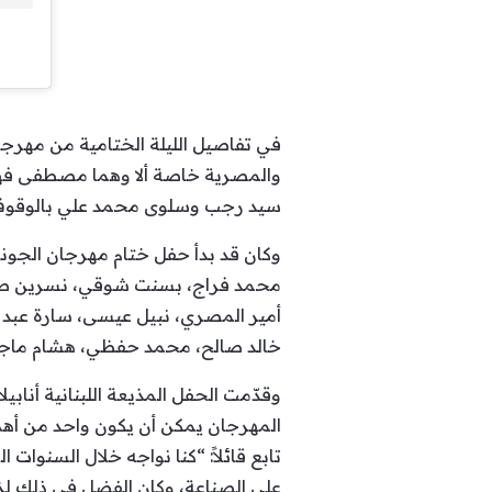
والمصرية خاصة ألا وهما مصطفى فهمي 
سيد رجب وسلوى محمد علي بالوقوف دقي
وكان قد بدأ حفل ختام مهرجان الجونة
محمد فراج، بسنت شوقي، نسرين طاف
أمير المصري، نبيل عيسى، سارة عبد ال
خالد صالح، محمد حفظي، هشام ماجد،
وقدّمت الحفل المذيعة اللبنانية أنابي
المهرجان يمكن أن يكون واحد من أهم 
تابع قائلاً: “كنا نواجه خلال السنوا
على الصناعة، وكان الفضل في ذلك لز