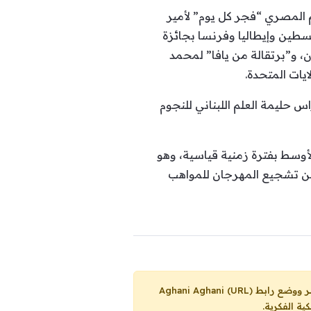
 المصري “فجر كل يوم” لأمير
سطين وإيطاليا وفرنسا بجائزة
ن، و”برتقالة من يافا” لمحمد
ايات المتحدة.
 حليمة العلم اللبناني للنجوم
لأوسط بفترة زمنية قياسية، وهو
 عن تشجيع المهرجان للمواهب
Aghani Aghani (URL)
ية الفكرية.