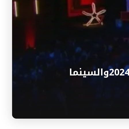
اختتام فعاليات مهرجان الجونة السينمائي 2024والسينما