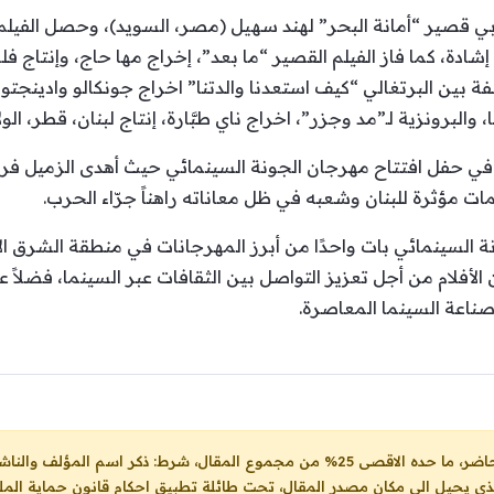
بي قصير “أمانة البحر” لهند سهيل (مصر، السويد)، وحصل الفيلم
ة، كما فاز الفيلم القصير “ما بعد”، إخراج مها حاج، وإنتاج فل
 بين البرتغالي “كيف استعدنا والدتنا” اخراج جونكالو وادينجتو
 والبرونزية لـ”مد وجزر”، اخراج ناي طبَّارة، إنتاج لبنان، قطر، الول
ً في حفل افتتاح مهرجان الجونة السينمائي حيث أهدى الزميل فراس
ات مؤثرة للبنان وشعبه في ظل معاناته راهناً جرّاء الحرب.
نة السينمائي بات واحدًا من أبرز المهرجانات في منطقة الشرق ا
أفلام من أجل تعزيز التواصل بين الثقافات عبر السينما، فضلاً
صناعة السينما المعاصرة.
ل، شرط: ذكر اسم المؤلف والناشر ووضع رابط
لذي يحيل الى مكان مصدر المقال، تحت طائلة تطبيق احكام قانون حماية الملك