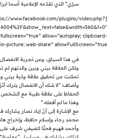
سرّي” الذي تقدّمه الإعلامية أسما ابرا
ttps://www.facebook.com/plugins/video.php?
86004%2F&show_text=false&width=560&t=0″
ullscreen=”true” allow=”autoplay; clipboard-
n-picture; web-share” allowFullScreen=”true” ]
في هذا السياق، وعن تجربة الانفصال ب
ولكن العلاقة بيني وبين والدتهم لم تس
تمكنت من تحقيق علاقة ودّية بيني وب
وأضاف: “لا شك أن الانفصال يترك أثرً
الحفاظ على علاقة طيبة مع الشخص الذ
وهذا ما لم أفعله.”
محمد رجاء وإسلام حافظ، وإخراج هان
وأحمد فهيم فحلّا كضيفي شرف على 
كذلك، يشارك في مسلسل “معاوية” وهو 