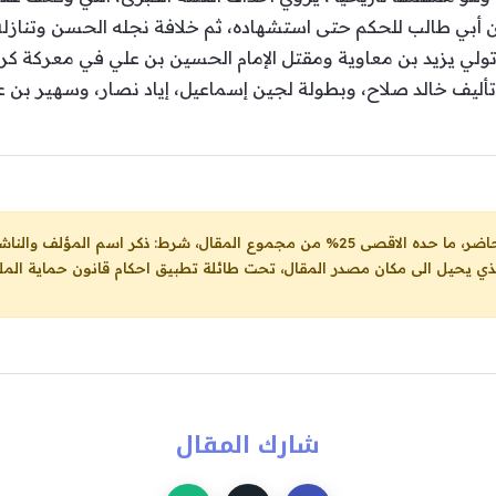
أبي طالب للحكم حتى استشهاده، ثم خلافة نجله الحسن وتنازله
تولي يزيد بن معاوية ومقتل الإمام الحسين بن علي في معركة كربل
ليف خالد صلاح، وبطولة لجين إسماعيل، إياد نصار، وسهير بن ع
ل، شرط: ذكر اسم المؤلف والناشر ووضع رابط
لذي يحيل الى مكان مصدر المقال، تحت طائلة تطبيق احكام قانون حماية الملك
شارك المقال