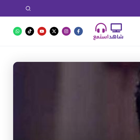
شاهد
استمع