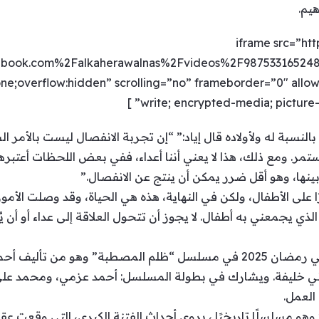
هيم.
[iframe src=”h
book.com%2Falkaherawalnas%2Fvideos%2F98753316524
ne;overflow:hidden” scrolling=”no” frameborder=”0″ allowf
write; encrypted-media; picture-i
النسبة له ولأولاده قال إياد:” “إن تجربة الانفصال ليست بالأمر 
تمر. ومع ذلك، هذا لا يعني أننا أعداء، ففي بعض اللحظات أعتبرها
ينها، وهو أقل ضرر يمكن أن ينتج عن الانفصال.”
ا على الأطفال، ولكن في النهاية، هذه هي الحياة، وقد وصلت الأمور
ي يجمعني به أطفال. لا يجوز أن تتحول العلاقة إلى عداء أو أن ي
مع الإشارة إلى أنّ إياد نصار يشارك في رمضان 2025 في مسلسل “ظلم المصطبة”
ي خليفة. ويشارك في بطولة المسلسل: أحمد عزمي، ومحمد علي رز
العمل.
مسلسلًا تاريخيًا ، يروي أحداث الفتنة الكبرى، التي وقعت عق