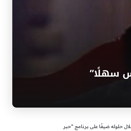
س سهلًا”
لال حلوله ضيفًا على برنامج “حبر