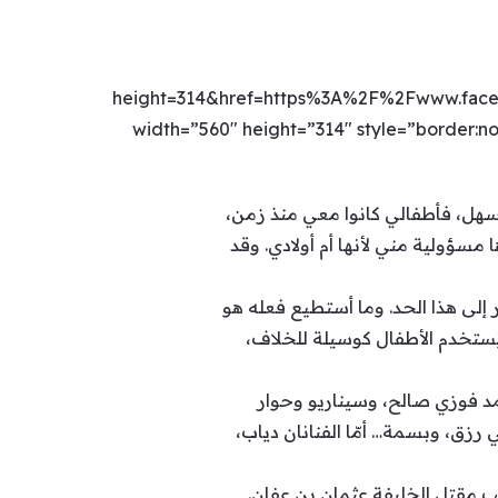
height=314&href=https%3A%2F%2Fwww.face
width=”560″ height=”314″ style=”border:no
السهل، فأطفالي كانوا معي منذ زمن،
 مسؤولية مني لأنها أم أولادي. وقد
 إلى هذا الحد. وما أستطيع فعله هو
ُستخدم الأطفال كوسيلة للخلاف،
 وهو من تأليف أحمد فوزي صالح، وسيناريو وحوار
ق، وبسمة… أمّا الفنانان دياب،
ب مقتل الخليفة عثمان بن عفان.