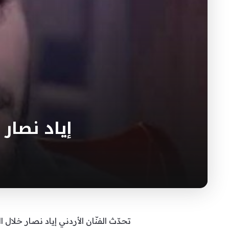
إياد نصار
تحدّث الفنّان الأردني إياد نصار خلال