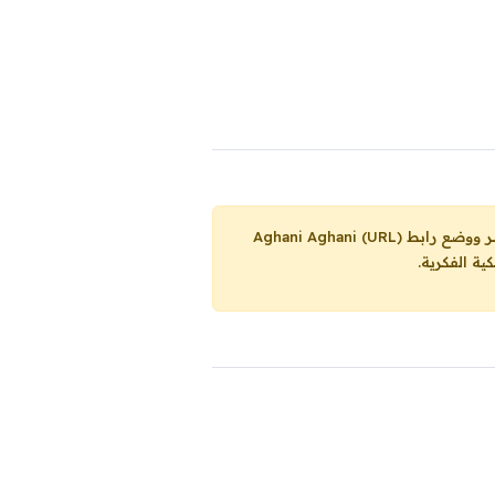
Aghani Aghani (URL)
ية الفكرية.