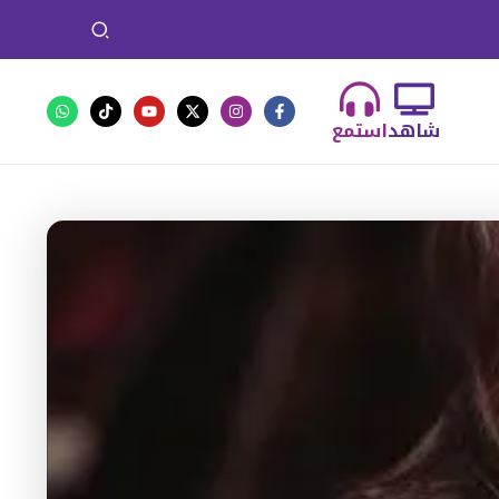
شاهد
استمع