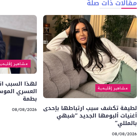
مقالات ذات صلة
مشاهير إقليمي
لهذا السبب ا
مشاهير إقليمية
العسري الموس
بطمة
لطيفة تكشف سبب ارتباطها بإحدى
08/08/2026
أغنيات ألبومها الجديد “شبهي
بالمللي”
08/08/2026