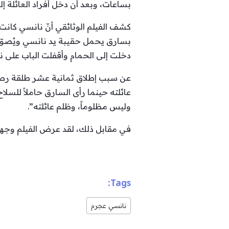
بساعات، وبعد أن دخل أفراد العائلة إل
كشف الفيلم الوثائقي أنّ نانسي كانت 
بسارق يحمل حقيبة يد نانسي ويُصوّب
دخلت إلى الحمام وأقفلت الباب على ن
عن سبب إطلاق ثمانية عشر طلقة رصاص
عائلته حينما رأى السارق حاملاً للسل
وليس مظلوماً، وظلم عائلته”.
في مقابل ذلك، لقد عرض الفيلم وجهة ن
Tags:
نانسي عجرم