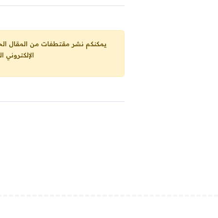
يمكنكم نشر مقتطفات من المقال الحاضر، ما حده الاقصى 25% من مجموع المقا
الإلكتروني ا