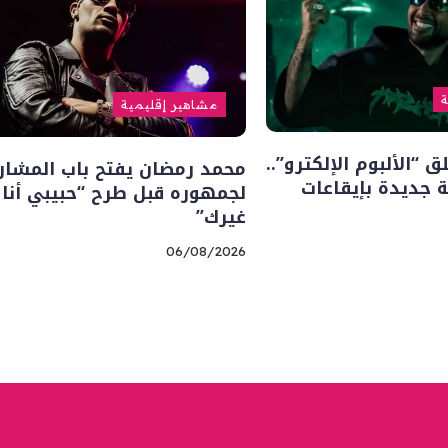
ة
مشاهير إقليمية
“الألبوم الإلكترو”..
محمد رمضان يفتح باب المشار
 جديدة بإيقاعات
لجمهوره قبل طرح “حبيبي أنا
غيرك”
06/08/2026