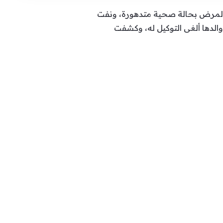
 المرض بحالة صحية متدهورة، ونفت
الدها ألغى التوكيل له، وكشفت