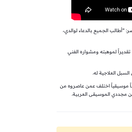
 تصريحات لبرنامج “يحدث في مصر” الذي يقدمه الإعلامي شريف عامر على قناة mbc مصر: “أطالب الجميع بالدعاء لوالدي،
تقديراً لموهبته ومشواره الفني
لسبل العلاجية له.
وباً موسيقياً اختلف عمن عاصروه من
 من مجددي الموسيقى العربية.