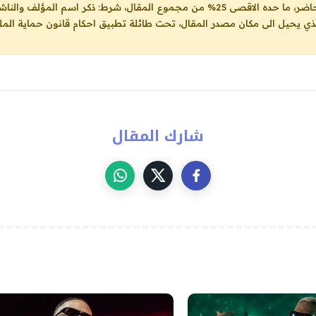
ل، شرط: ذكر اسم المؤلف والناشر ووضع رابط
لذي يحيل الى مكان مصدر المقال، تحت طائلة تطبيق احكام قانون حماية الملك
شارك المقال