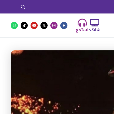
شاهد
استمع