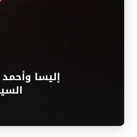
إليسا وأحمد 
السين