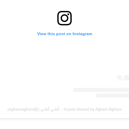
View this post on Instagram
A post shared by Aghani Aghani – أغاني أغاني (@aghaniaghani)