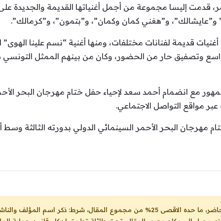
ر، قدمت إليسا مجموعة من أجمل أغنياتها القديمة والجديدة على
” و”عايشالك”، و”هغني كمان وكمان”، و”بتمون”، و”كرمالك”.
نيات قديمة لفنانات مختلفات، ومنها أغنية “نسم علينا الهوى” للس
واسع وتصفيق حار من الحضور، وكان من بينهم الممثل التونسي ظاف
جمهور مع انضمام أحمد سعد لإحياء حفل ختام مهرجان البحر الأ
 عبر مواقع التواصل الاجتماعي.
م مهرجان البحر الأحمر السينمائي الدولي بدورته الثالثة وسط 
ل، شرط: ذكر اسم المؤلف والناشر ووضع رابط
لذي يحيل الى مكان مصدر المقال، تحت طائلة تطبيق احكام قانون حماية الملك