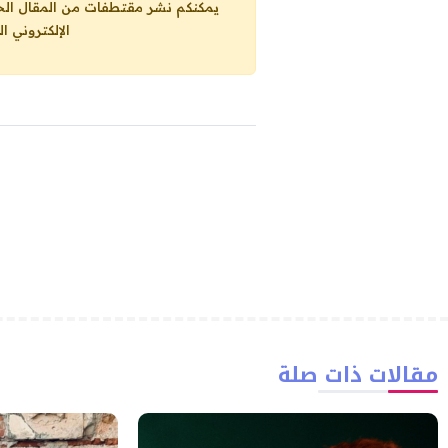
يمكنكم نشر مقتطفات من المقال الحاضر، ما حده الاقصى 25% من مجموع المقا
الإلكتروني ا
مقالات ذات صلة