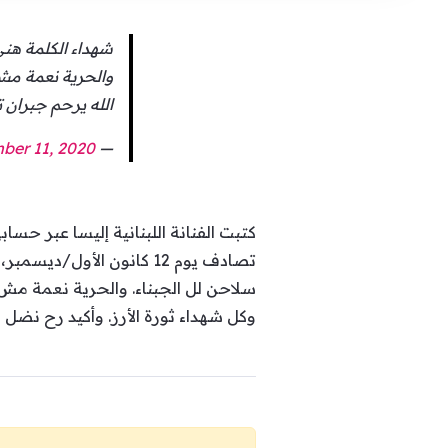
شهداء الكلمة هني 
والحرية نعمة مش ك
الله يرحم جبران 
ber 11, 2020
— Elissa (@elissakh)
كتبت الفنانة اللبنانية إليسا عبر حس
تصادف يوم 12 كانون الأول
سلاحن لل الجبناء. والحرية نعمة مش كت
وكل شهداء ثورة الأرز. وأكيد رح نضل 