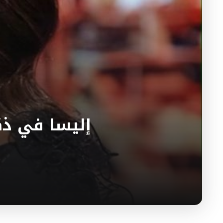
إليسا في ذك