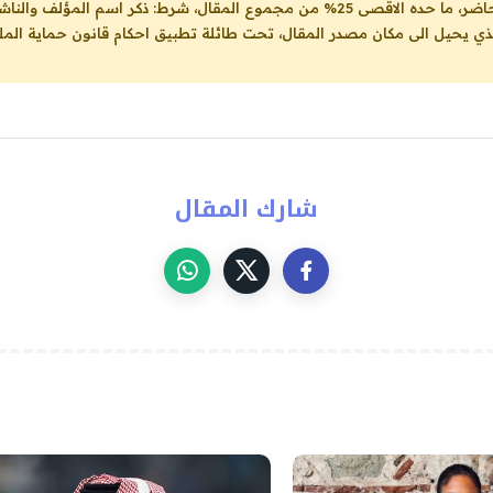
ل، شرط: ذكر اسم المؤلف والناشر ووضع رابط
لذي يحيل الى مكان مصدر المقال، تحت طائلة تطبيق احكام قانون حماية الملك
شارك المقال