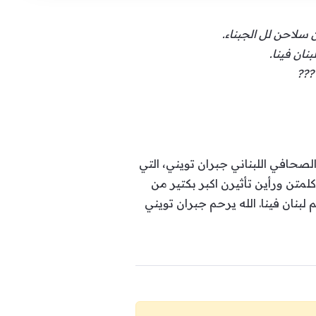
ن سلاحن لل الجبناء.
نان فينا.
???
لصحافي اللبناني جبران تويني، التي
نو كلمتن ورأين تأثيرن اكبر بكتير من
لبنان فينا. الله يرحم جبران تويني