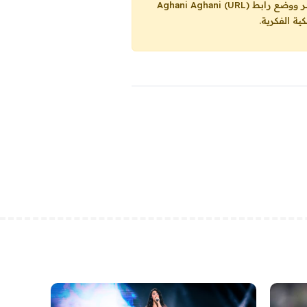
Aghani Aghani (URL)
ية الفكرية.