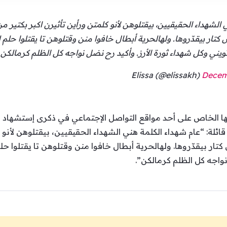
الشهداء الحقيقيين، بيقتلوهن لأنو كلمتن ورأين تأثيرن اكبر بكتير م
تار بيقدّروها. ولهالحرية أبطال خافوا منن وقتلوهن تا يقتلوا حلم لب
تويني وكل شهداء ثورة الأرز. وأكيد رح نضل نواجه كل الظلم كرمالكن 
Decem
ابها الخاص على أحد مواقع التواصل الإجتماعي في ذكرى إستشهاد ا
/ديسمبر، قائلة: “عام شهداء الكلمة هني الشهداء الحقيقيين، بيقتلوهن لأ
ار بيقدّروها. ولهالحرية أبطال خافوا منن وقتلوهن تا يقتلوا حلم 
نواجه كل الظلم كرمالكن”.