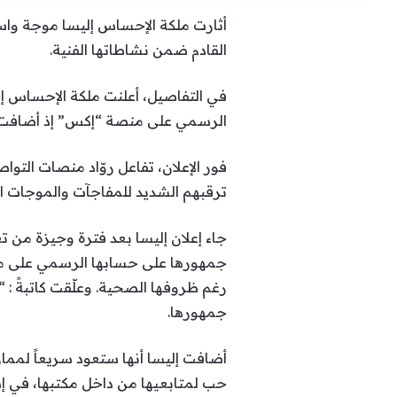
أثارت ملكة الإحساس إليسا موجة واس
القادم ضمن نشاطاتها الفنية.
في التفاصيل، أعلنت ملكة الإحساس إل
الرسمي على منصة “إكس” إذ أضافت عبارة “album 14 Loading”، وذلك ضمن المشاريع التي تحضّرها إستعدادً
فور الإعلان، تفاعل روّاد منصات الت
ترقبهم الشديد للمفاجآت والموجات الم
جاء إعلان إليسا بعد فترة وجيزة من
جمهورها على حسابها الرسمي على من
رغم ظروفها الصحية. وعلّقت كاتبةً : 
جمهورها.
أضافت إليسا أنها ستعود سريعاً لمم
حب لمتابعيها من داخل مكتبها، في إشار