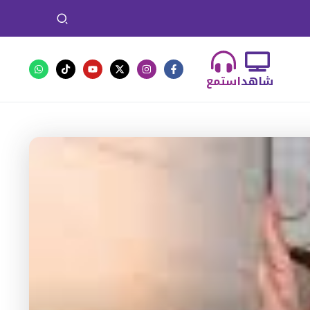
شاهد
استمع