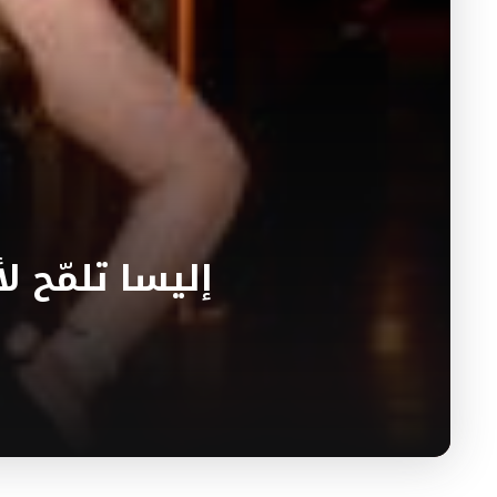
إليسا تلمّح ل