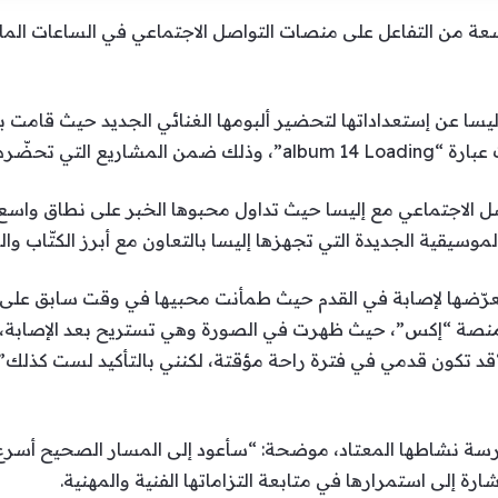
عة من التفاعل على منصات التواصل الاجتماعي في الساعات الماض
يسا عن إستعداداتها لتحضير ألبومها الغنائي الجديد حيث قامت ب
ا لموسم الصيف المقبل.
واصل الاجتماعي مع إليسا حيث تداول محبوها الخبر على نطاق واس
وسيقية الجديدة التي تجهزها إليسا بالتعاون مع أبرز الكتّاب وال
 تعرّضها لإصابة في القدم حيث طمأنت محبيها في وقت سابق على
صة “إكس”، حيث ظهرت في الصورة وهي تستريح بعد الإصابة، مؤك
“قد تكون قدمي في فترة راحة مؤقتة، لكنني بالتأكيد لست كذلك”، 
ارسة نشاطها المعتاد، موضحة: “سأعود إلى المسار الصحيح أسرع
ة إلى استمرارها في متابعة التزاماتها الفنية والمهنية.