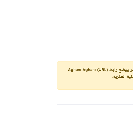
Aghani Aghani (URL)
ية الفكرية.