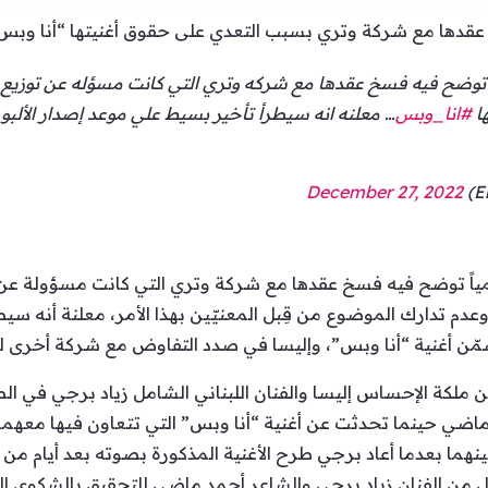
قدها مع شركة وتري بسبب التعدي على حقوق أغنيتها “أنا وبس”
وضح فيه فسخ عقدها مع شركه وتري التي كانت مسؤله عن توزيع ال
ا
#انا_وبس
… معلنه انه سيطرأ تأخير بسيط علي موعد إصدار الألبوم
December 27, 2022
مياً توضح فيه فسخ عقدها مع شركة وتري التي كانت مسؤولة عن ت
عدم تدارك الموضوع من قِبل المعنيّين بهذا الأمر، معلنة أنه س
سيتضمّن أغنية “أنا وبس”، وإليسا في صدد التفاوض مع شركة أخرى لت
ن ملكة الإحساس إليسا والفنان اللبناني الشامل زياد برجي في ال
ماضي حينما تحدثت عن أغنية “أنا وبس” التي تتعاون فيها معهما
بينهما بعدما أعاد برجي طرح الأغنية المذكورة بصوته بعد أيام من
 من الفنان زياد برجي والشاعر أحمد ماضي للتحقيق بالشكوى الم