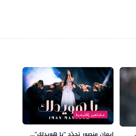
مشاهير إقليمية
إيمان منصور تجدّد “يا هويدلك”…