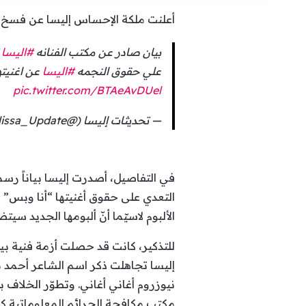
أعلنت ملكة الإحساس إليسا عن فسخ ع
بيان صادر عن مكتب الفنانه
#اليسا
ت
علي حقوق النجمه
#اليسا
عن اغنيته
pic.twitter.com/BTAeAvDUel
— تحديثات إليسا (@Elissa_Update)
في التفاصيل، أصدرت إليسا بياناً رس
التعدي على حقوق أغنيتها “أنا وبس” و
الألبوم لاسيّما أنّ ألبومها الجديد 
للتذكير، كانت قد حصلت أزمة فنية بي
إليسا تجاهلت ذكر اسم الشاعر أحمد 
نيوزروم أغاني أغاني. وتطوّر الخلاف 
مكتب مكافحة الجرائم المعلوماتية كل