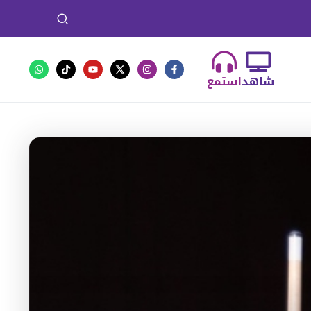
شاهد
استمع