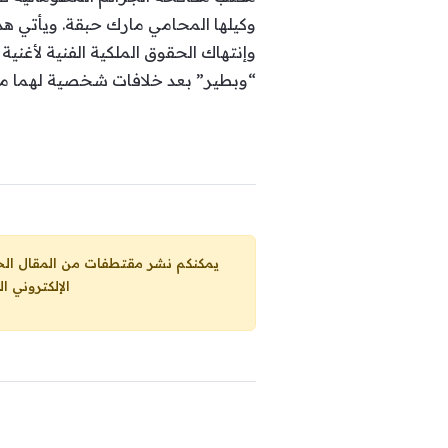
وكيلها المحامي مارك حبقة. ويأتي هذا
وإنتهاك الحقوق الملكية الفنية لأغن
“وبطير” بعد خلافات شخصية لهما مع
يمكنكم نشر مقتطفات من المقال الحاضر، ما حده الاقصى 25% من مجموع المقا
الإلكتروني ا