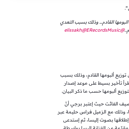
.
بومها القادم… وذلك بسبب التعدي
..
@elissakh
@ERecordsMusic
وزيع ألبومها القادم، وذلك بسبب
يطرأ تأخير بسيط على موعد إصدار
وزيع ألبومها حسب ما ذكر البيان.
صيف الفائت حيث إعتبر برجي أنّ
، وذلك مع الزميل فراس حليمة عبر
 إطلاقها بصوت إليسا، ثم إستدعى
قدّمة من الفنانة إليسا بواسطة