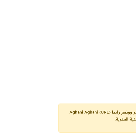
Aghani Aghani (URL)
ية الفكرية.