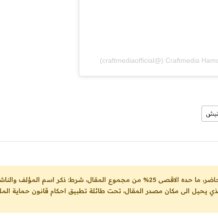
نيش
ل، شرط: ذكر اسم المؤلف والناشر ووضع رابط
لذي يحيل الى مكان مصدر المقال، تحت طائلة تطبيق احكام قانون حماية الملك