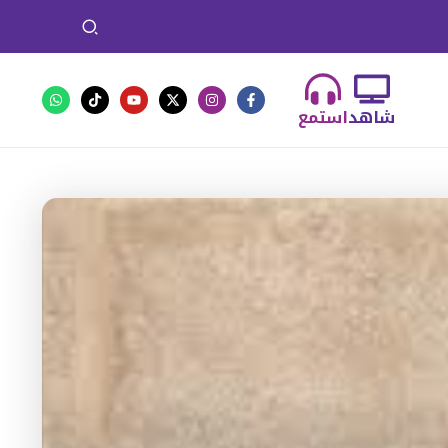
شاهد
استمع