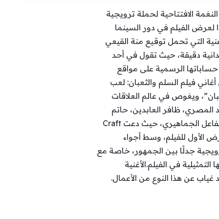
لنغمة الافتتاحية لحملة ترويجية
بدأت رسميًا عبر منصات Craft Media وRaw Entertainment، استعدادًا لعرض الفيلم في دور السينما
عالمية يوم 13 تشرين الثاني /نوفمبر.الأغنية التي تحمل توقيع منة القيعي
دانية دقيقة، حيث تقول في أحد
ساباتها الرسمية على مواقع
أغاني فيلم السلم والثعبان: لعب
عبان”، ويغوص في عالم العلاقات
المصري، ظافر العابدين، حاتم
صلاح، فدوى عابد، آية سليم، وهبة عبد العزيز.حملة “لعبة الحب” التي ترافق إطلاق الفيلم تعتمد على التفاعل الجماهيري، حيث دعت Craft
رض الأول للفيلم، وسط أجواء
ويجية جدلًا بين الجمهور، خاصة مع
لتمثيلية في الفيلم.الأغنية
 غياب عن هذا النوع من الأعمال.