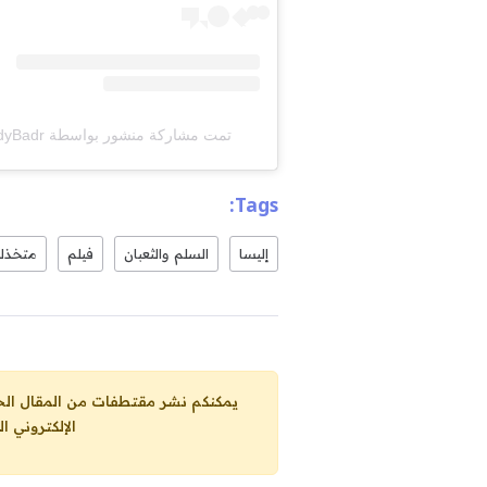
تمت مشاركة منشور بواسطة ‏‎Craftmedia HamdyBadr‎‏ (@‏‎craftmediaofficial‎‏)
Tags:
إليسا
السلم والثعبان
فيلم
متخذل
يمكنكم نشر مقتطفات من المقال الحاضر، ما حده الاقصى 25% من مجموع المقا
الإلكتروني ا