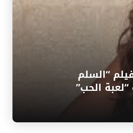
يلم “السلم
“لعبة الحب”