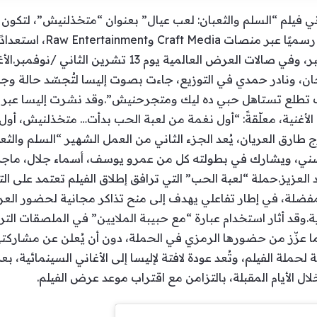
ي فيلم “السلم والثعبان: لعب عيال” بعنوان “متخذلنيش”، لتكون ا
تحمل اسم “لعبة الحب”، والتي 
المصرية يوم 11 تشرين الثاني /نوفمبر، وفي صالات العرض ال
ان، ونادر حمدي في التوزيع، جاءت بصوت إليسا لتُجسّد حالة وج
تطلع تستاهل حبي ده ليك ومتجرحنيش”.وقد نشرت إليسا عبر ح
الأغنية، معلّقةً: “أول نغمة من لعبة الحب بدأت… متخذلنيش، أول 
 طارق العريان، يُعد الجزء الثاني من العمل الشهير “السلم والث
سني، ويشارك في بطولته كل من عمرو يوسف، أسماء جلال، ماجد 
م” المفضلة، في إطار تفاعلي يهدف إلى منح تذاكر مجانية لحضور الع
وقد أثار استخدام عبارة “مع حبيبة الملايين” في الملصقات التر
 عزّز من حضورها الرمزي في الحملة، دون أن يُعلن عن مشاركتها ا
ملة الفيلم، وتُعد عودة لافتة لإليسا إلى الأغاني السينمائية، بعد
لال الأيام المقبلة، بالتزامن مع اقتراب موعد عرض الفيلم.