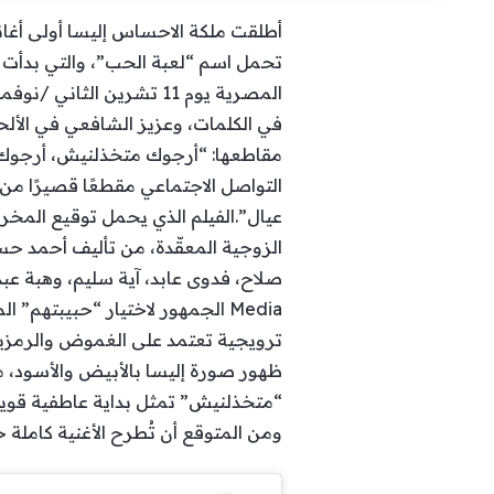
أطلقت ملكة الاحساس إليسا أولى أغان
في الكلمات، وعزيز الشافعي في الألح
مقاطعها: “أرجوك متخذلنيش، أرجوك 
التواصل الاجتماعي مقطعًا قصيرًا من 
عيال”.الفيلم الذي يحمل توقيع المخرج
الزوجية المعقّدة، من تأليف أحمد ح
Media الجمهور لاختيار “حبيبته
ترويجية تعتمد على الغموض والرمزية.
ظهور صورة إليسا بالأبيض والأسود، ما
“متخذلنيش” تمثل بداية عاطفية قوية لح
ومن المتوقع أن تُطرح الأغنية كاملة خ