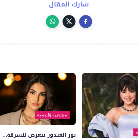
شارك المقال
مشاهير إقليمية
نور الغندور تتعرض للسرقة… 
ة