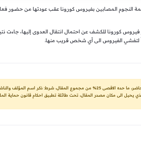
ة النجوم المصابين بفيروس كورونا عقب عودتها من حضور فعالي
يروس كورونا للكشف عن احتمال انتقال العدوى إليها، جاءت نتيجته
اً لتفشي الفيروس الى أي شخص قريب منها.
ل، شرط: ذكر اسم المؤلف والناشر ووضع رابط
لذي يحيل الى مكان مصدر المقال، تحت طائلة تطبيق احكام قانون حماية الملك