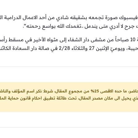
سبوك صورة تجمعه بشقيقه شادي من أحد الاعمال الدرامية التي 
 جرح لا أدري متى يندمل ..تغمدك الله بواسع رحمته”.
وشُيّع جثمان الراحل اليوم عند الساعة 10 صباحاً من مشفى دار الشفاء إلى مثواه الأخي
2/ في صالة دار السعادة الكائنة في المزة.
ل، شرط: ذكر اسم المؤلف والناشر ووضع رابط
لذي يحيل الى مكان مصدر المقال، تحت طائلة تطبيق احكام قانون حماية الملك