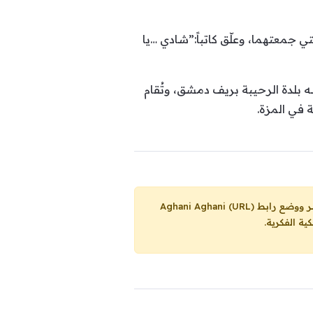
جمعتهما، وعلّق كاتباً:”شادي …يا
ر في مسقط رأسه بلدة الرحيبة بريف دمشق، وتُقام
Aghani Aghani (URL)
ية الفكرية.