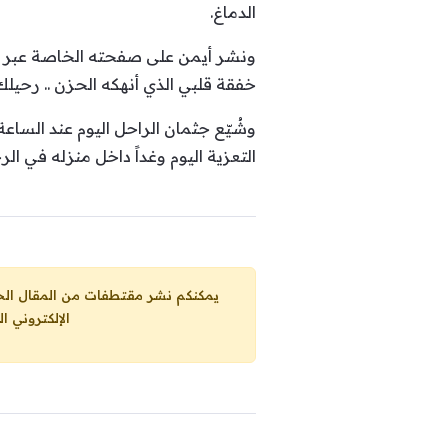
الدماغ.
ونشر أيمن على صفحته الخاصة عبر في
خفقة قلبي الذي أنهكه الحزن .. رحيلك
التعزية اليوم وغداً داخل منزله في الرحيبة، ويوميّ الإثنين 27 والثلاثاء 28
يمكنكم نشر مقتطفات من المقال الحاضر، ما حده الاقصى 25% من مجموع المقا
الإلكتروني ا