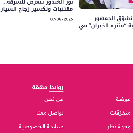
نور الغندور تتعرض للسرقة… 
مقتنيات وتكسير زجاج السيارة
تشوّق الجمهور
07/08/2026
“منتزه الخيران” في
روابط مهمّة
موضة
من نحن
متفرّقات
تواصل معنا
وجهة نظر
سياسة الخصوصية