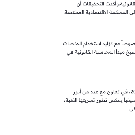
نونية.وأكدت التحقيقات أن
لى المحكمة الاقتصادية المختصة.
خصوصاً مع تزايد استخدام المنصات
يخ مبدأ المحاسبة القانونية في
على الصعيد الفني، تواصل أنغام التحضير لألبومها الغنائي الجديد، المقرر طرحه خلال موسم صيف 2026، في تعاون مع عدد من أبرز
يقياً يعكس تطور تجربتها الفنية،
ى.