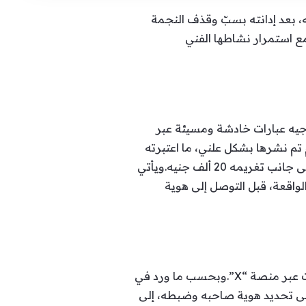
تصادية حكماً يقضي بحبس متهم لمدة ستة أشهر وتغريمه 20 ألف جنيه، بعد إدانته بسبّ وقذف النجمة
التوازي مع استمرار نشاطها الفني
وجيه عبارات خادشة ومسيئة عبر
لاتهام تم نشرها بشكل علني، ما اعتبرته
المحكمة تجاوزاً صريحاً للقانون، وإضراراً بالاعتبار الشخصي لأنغام، ليصدر الحكم بحبسه ستة أشهر، إلى جانب تغريمه 20 ألف جنيه.ويأتي
واقعة، قبل التوصل إلى هوية
تعود بداية القضية إلى بلاغ رسمي تقدمت به أنغام، عقب رصد منشورات تتضمن عبارات مسيئة نُشرت عبر منصة “X”.وبحسب ما ورد في
لى تحديد هوية صاحبه وضبطه، إلى