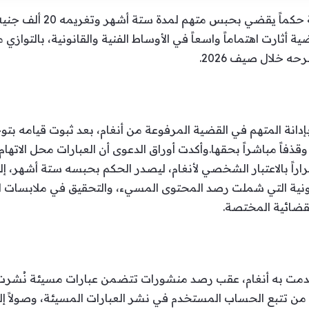
أصدرت محكمة المنصورة الاق
ام عبر منصة “X”، في قضية أثارت اهتماماً واسعاً في الأوساط الفنية والقانونية، ب
ه خلال صيف 2026.
انة المتهم في القضية المرفوعة من أنغام، بعد ثبوت قيامه بت
”، تضمنت سبّاً وقذفاً مباشراً بحقها.وأكدت أوراق الدعوى أن العبارات محل ا
نونية التي شملت رصد المحتوى المسيء، والتحقيق في ملابسات ال
لقضائية المختصة.
من تتبع الحساب المستخدم في نشر العبارات المسيئة، وصولاً إ