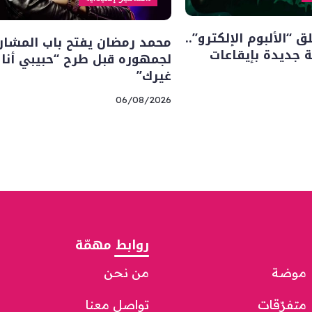
“الألبوم الإلكترو”..
محمد رمضان يفتح باب المشار
 جديدة بإيقاعات
لجمهوره قبل طرح “حبيبي أنا
غيرك”
06/08/2026
روابط مهمّة
موضة
من نحن
متفرّقات
تواصل معنا