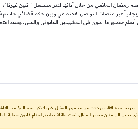
وسم رمضان الماضي من خلال أدائها لتتر مسلسل “اتنين غيرنا”، ا
ً إيجابياً عبر منصات التواصل الاجتماعي.وبين حكم قضائي حاسم في
نغام حضورها القوي في المشهدين القانوني والفني، وسط اهتمام 
ل، شرط: ذكر اسم المؤلف والناشر ووضع رابط
لذي يحيل الى مكان مصدر المقال، تحت طائلة تطبيق احكام قانون حماية الملك