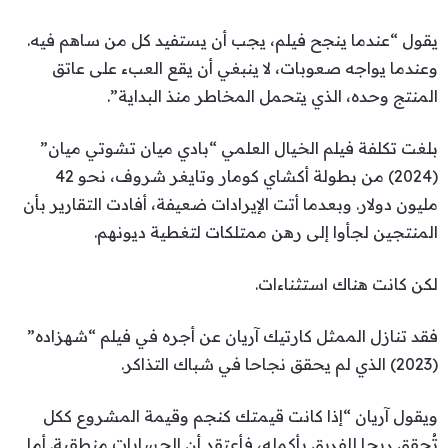
يقول “عندما ينجح فيلم، يجب أن يستفيد كل من ساهم فيه.
وعندما يواجه صعوبات، لا ينبغي أن يقع العبء على عاتق
المنتج وحده، الذي يتحمل المخاطر منذ البداية”.
بلغت تكلفة فيلم الخيال العلمي “بادي ميان تشوتي ميان”
(2024) من بطولة أكشاي كومار وتايغر شروف، نحو 42
مليون دولار. وبعدما أتت الإيرادات ضعيفة، أفادت التقارير بأن
المنتجين لجأوا إلى رهن ممتلكات لتغطية ديونهم.
لكن كانت هناك استثناءات.
فقد تنازل الممثل كارتيك آريان عن أجره في فيلم “شهزاده”
(2023) الذي لم يحقق نجاحا في شباك التذاكر.
ويقول آريان “إذا كانت قيمتك كنجم وقيمة المشروع ككل
تُحقق ربحا للفريق بأكمله، فأعتقد أن الحسابات منطقية. أما