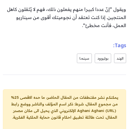
ويقول “إنّ عددا كبيرا منهم يفعلون ذلك، فهم لا يُثقلون كاهل
المنتجين. إذا كنت تعتقد أن نجوميتك أقوى من سيناريو
العمل، فأنت مخطئ”.
Tags:
الهند
بوليوود
سينما
يمكنكم نشر مقتطفات من المقال الحاضر، ما حده الاقصى 25%
من مجموع المقال، شرط: ذكر اسم المؤلف والناشر ووضع رابط
Aghani Aghani (URL)
الإلكتروني الذي يحيل الى مكان مصدر
المقال، تحت طائلة تطبيق احكام قانون حماية الملكية الفكرية.