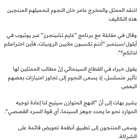
انتقد الممثل والمخرج عامر خان النجوم لتحميلهم المنتجين
هذه التكاليف.
وقال في مقابلة مع برنامج “غايم تشينجرز” عبر يوتيوب في
أيلول/سبتمبر “أنتم تكسبون ملايين الروبيات، فأين احترامكم
لذاتكم؟”.
يقول خبراء في القطاع السينمائي إنّ مطالب الممثلين لها
تأثير متسلسل، إذ يسعى النجوم إلى تجاوز امتيازات بعضهم
البعض.
يشير بهات إلى أنّ “النهج المتوازن سيتيح لنا إعادة توجيه
الموارد نحو ما يحدد جوهر السينما، أي قوة السرد القصصي”.
وسعى المنتجون إلى تطبيق أنظمة تعويض قائمة على
الشراكة.