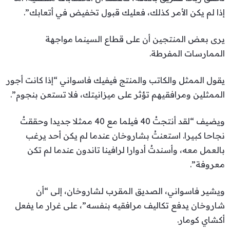
إذا لم يكن الأمر كذلك، فعليك قبول تخفيض في أتعابك”.
يرى بعض المنتجين أن على قطاع السينما مواجهة
الممارسات المفرطة.
يقول الممثل والكاتب والمنتج فيفيك فاسواني “إذا كانت أجور
الممثلين ومرافقيهم تؤثر على ميزانيتك، فلا تستعن بنجوم”.
ويضيف “لقد أنتجتُ 40 فيلما مع 40 ممثلا جديدا وحققتُ
نجاحا كبيرا. استعنتُ بشاروخان عندما لم يكن أحد يرغب
بالعمل معه، وأسندتُ أدوارا لرافينا تاندون عندما لم تكن
معروفة”.
ويشير فاسواني، الصديق المقرب لشاروخان، إلى “أن
شاروخان يدفع تكاليف مرافقيه بنفسه”، على غرار ما يفعل
أكشاي كومار.