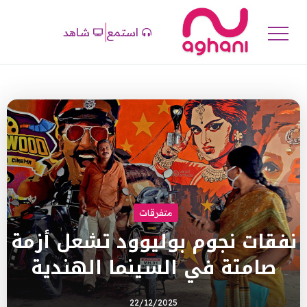
استمع
شاهد
متفرقات
نفقات نجوم بوليوود تشعل أزمة
صامتة في السينما الهندية
22/12/2025