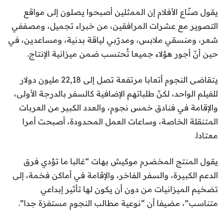
يقول صنّاع الأفلام إن الممثلين أصبحوا يصلون إلى مواقع
التصوير مع عشرات المرافقين، من خبراء تجميل، ومصففي
شعر، ومنسقي ملابس، ومدرّبي لياقة بدنية، ومساعدين، في
حين أنّ أجور هؤلاء جميعا تُحتسب ضمن ميزانية الإنتاج.
يتقاضى النجوم أتعابا مرتفعة تصل إلى 22,18 مليون دولار
للفيلم الواحد، لكنّ طلباتهم الإضافية كالسفر بالدرجة الأولى،
والإقامة في فنادق خمس نجوم، والعدد الكبير من العربات
المتنقلة الخاصة، وساعات العمل المحدودة، أصبحت أمرا
معتادا.
يقول المنتج المخضرم موكيش بهات “غالبا ما تؤدي فرق
الدعم الكبيرة، والسفر الفاخر، والإقامة في أماكن فخمة، إلى
تضخيم الميزانيات من دون أن يكون لها تأثير إبداعي
متناسب”، مضيفا أن “نوعية مطالب النجوم مستفزة جدا”.