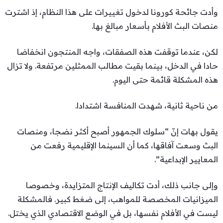
وأدت جائحة كورونا لدخول تغييرات على هذا النظام، إذ اشترت
منصات البث الأفلام بأسعار مبالغ بها.
لكن، عندما توقفت هذه الصفقات، واجه المنتجون انخفاضا
حادا في الدخل، بينما بقيت مطالب الممثلين مرتفعة. ولا تزال
هذه المشكلة قائمة حتى اليوم.
من ناحية ثانية، شهدت المنافسة اشتدادا.
يقول بهات إنّ “سلوك الجمهور أصبح أكثر نضجا، ومنصات
البث وسعت آفاقها، كما أن السينما الإقليمية رفعت من
المعايير الإبداعية”.
وإلى جانب ذلك، أدت تكاليف الإنتاج المتزايدة، وخصوصا
الميزانيات المخصصة للمواهب، إلى ضغط كبير. فالمشكلة
ليست في الأفلام نفسها، بل في الوضع الاقتصادي الذي يختل.