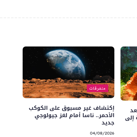
متفرقات
إكتشاف غير مسبوق على الكوكب
L”.. أسعد
الأحمر.. ناسا أمام لغز جيولوجي
 إلى
جديد
04/08/2026