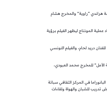
ة هراندي “راوية” والمخرج هشام
عملية المونتاج ليظهر الفيلم برؤية
 “الحكيم” للفنان دريد لحام، والفيلم التونسي
 فيلما من بينها الوثائقي “مدرسة الأمل” للمخرج محمد العبودي،
بانوراما في المركز الثقافي سباتة
المهرجان الممتد حتى 23 يونيو/حزيران يضم ورش تدريب للشبان والهواة ولقاءات