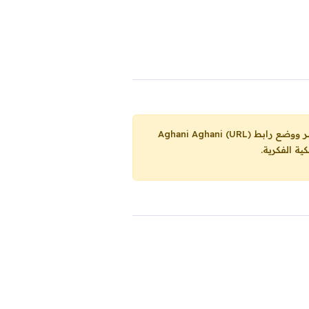
Aghani Aghani (URL)
ية الفكرية.