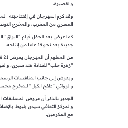
والقصيرة.
وقد كرم المهرجان في إفتتاحيَته ال
العسري من المغرب، والمخرج التونس
كما عرض بعد الحفل فيلم “البراق” ال
جديدة بعد نحو 13 عاما من إنتاجه.
من 
“زهرة حلب” للفنانة هند صبري، والفيلم المصري “19 ب” للمخرج 
والروائي “طفح الكيل” للمخرج محسن
الجدير بالذكر أن عروض المسابقات ال
مع المكرمين.