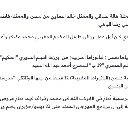
ممثلة هالة صدقي والممثل خالد الصاوي من مصر، والممثلة فاطم
ي رضا الباهي.
ذي كان أول عمل روائي طويل للمخرج المغربي محمد مفتكر وأعاد 
المعلوم أن المهرجان يعرض 21 فيلما ضمن (البانوراما العربية) من أبرزها الفيلم السوري
أحمد عبد الله السيد.
ويعرض إلى جانب المنافسات الرسمية ضمن (البانوراما المغربية) 12
 البصري.
رسمية تُقام في المُركب الثقافي محمد زفزاف فيما تقام عروض ال
والمركز الثقافي سيدي بليوط. بالإضافة إلى أن برنامج 