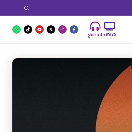
شاهد
استمع