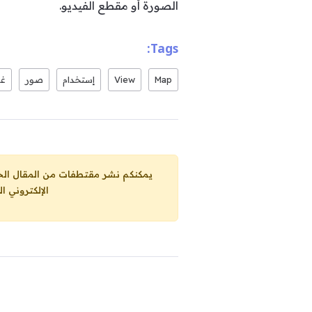
الصورة أو مقطع الفيديو.
Tags:
Map
View
إستخدام
صور
غو
يمكنكم نشر مقتطفات من المقال الحاضر، ما حده الاقصى 25% من مجموع المقا
الإلكتروني ا