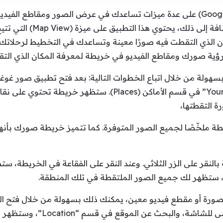
يحتوي تطبيق صور غوغل (Google Photos) على عدة ميزات تساعدك في عرض الصور ومق
وتنظيمها وتحريرها ومشاركتها.
الذي التقطت فيه صورًا معينة وتساعدك في التخطيط لرحلاتك ا
السفلية للتطبيق، ثم انقر على “Your Map” في قسم الأماكن (s
ة التقطتها،
 ملخّصًا لجميع الصور المتوفرة. كما تتميز خريطة صورك بأنه
نقر على الزر الثلاثي. وعند النقر على الفقاعة في الخريطة، ست
، ستظهر لك جميع الصور الملتقطة في تلك المنطقة.
صورة أو مقطع فيديو معين، يمكنك ذلك بسهولة من خلال فتح الصو
الثلاثي النقاط في الزاوية العُلو