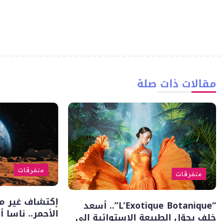
مقالات ذات صلة
متفرقات
متفرقات
إكتشاف غير م
“L’Exotique Botanique”.. أسعد
الأحمر.. ناسا 
خلف يحوّل الطبيعة الاستوائية إلى