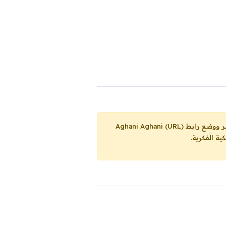
Aghani Aghani (URL)
ية الفكرية.