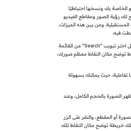
اطع الفيديو الخاصة بك ونسخها احتياطيًا
 بالإضافة إلى ذلك، يحتوي هذا التطبيق على ميزة (Map View) التي تتيح لك رؤية الصور ومقاطع الفيديو
لمستقبلية. ومن بين هذه الميزات،
يمكنك الوصول إلى ميزة Map View بسهولة من خلال اتباع الخطوات التالية: بعد فتح تطبيق صور غوغل اختر تبويب “Search” من القائمة
Place). ستظهر خريطة تحتوي على نقاط توضح مكان التقاط معظم صورك،
ا تفاعلية، حيث يمكنك بسهولة
ظهر الصورة بالحجم الكامل، وعند
رة أو المقطع، والنقر على الزر
ية اليُمنى للشاشة، والبحث عن الموقع في قسم “Location”، وستظهر لك خريطة توضح مكان التقاط تلك