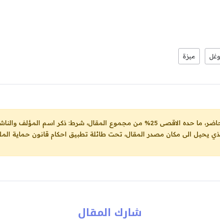
غل
ميزة
ل، شرط: ذكر اسم المؤلف والناشر ووضع رابط
لذي يحيل الى مكان مصدر المقال، تحت طائلة تطبيق احكام قانون حماية الملك
شارك المقال