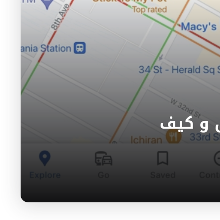
ور غوغل و كيف