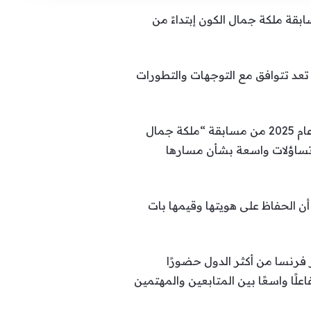
ة ملكة جمال الكون إبتداءً من
تعد تتوافق مع التوجهات والتطورات
وأوضحت المنظمة أن قرار الانسحاب جاء بعد مراجعة شاملة للأحداث والمشكلات التي رافقت نسخة عام 2025 من مسابقة “ملكة جمال
ر تساؤلات واسعة بشأن مسارها
أن الحفاظ على هويتها وقيمها بات
 فرنسا من أكثر الدول حضورًا
”، ما يجعل غياب ممثلتها عن نسخة 2026 حدثًا لافتًا أثار تفاعلًا واسعًا بين المتابعين والمهتمين