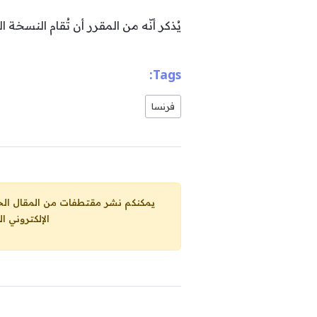
يُذكر أنّه من المقرر أن تُقام النس
Tags:
فرنسا
يمكنكم نشر مقتطفات من المقال الحاضر، ما حده الاقصى 25% من مجموع المقا
الإلكتروني ا