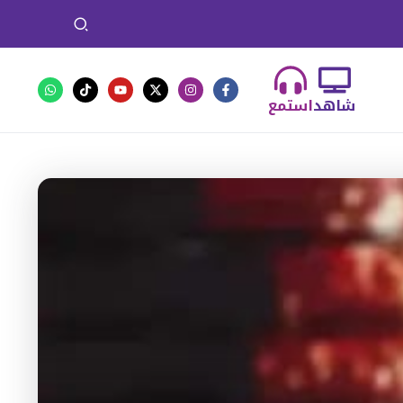
شاهد
استمع