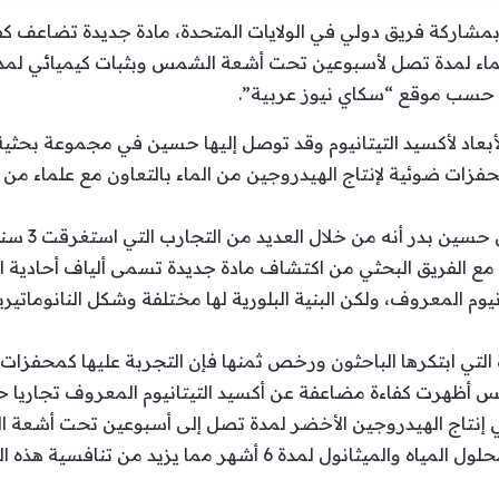
اركة فريق دولي في الولايات المتحدة، مادة جديدة تضاعف كفاء
” حسب موقع “سكاي نيوز عربية”.
لأبعاد لأكسيد التيتانيوم وقد توصل إليها حسين في مجموعة بحث
فزات ضوئية لإنتاج الهيدروجين من الماء بالتعاون مع علماء من ا
وفي حديثه عن 
مع الفريق البحثي من اكتشاف مادة جديدة تسمى ألياف أحادية الأ
نيوم المعروف، ولكن البنية البلورية لها مختلفة وشكل النانوماتي
لتي ابتكرها الباحثون ورخص ثمنها فإن التجربة عليها كمحفزات 
س أظهرت كفاءة مضاعفة عن أكسيد التيتانيوم المعروف تجاريا حال
 في إنتاج الهيدروجين الأخضر لمدة تصل إلى أسبوعين تحت أشعة ا
كمحفزات لم تتغير بعد تخزينها في محلول المياه والميثانول لمدة 6 