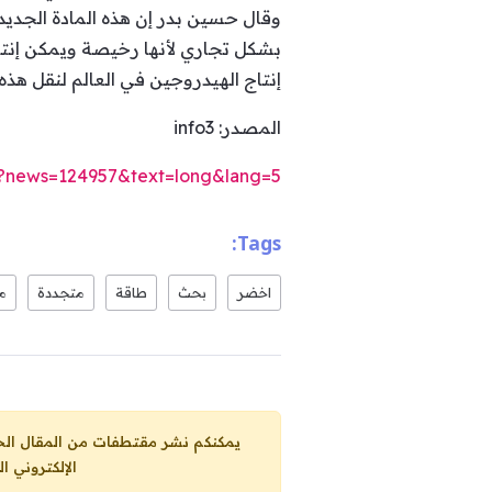
وقال حسين بدر إن هذه المادة الجديد
بشكل تجاري لأنها رخيصة ويمكن إنتاج
إنتاج الهيدروجين في العالم لنقل هذه
المصدر: info3
m/?news=124957&text=long&lang=5
Tags:
اخضر
بحث
طاقة
متجددة
م
يمكنكم نشر مقتطفات من المقال الحاضر، ما حده الاقصى 25% من مجموع المقا
الإلكتروني ا