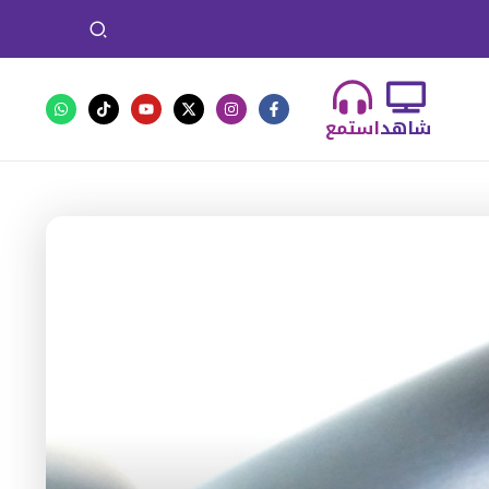
شاهد
استمع