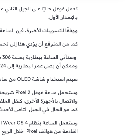
بالإصدار الأول.
ووفقًا للتسريبات الأخيرة، فإن الساعة ستحمل معالج SnapDragon W5 بدلاً من معالج إكسين
كما من المتوقع أن يؤدي هذا إلى تحسين
وممكن أن يصل عمر البطارية إلى 24 ساعة مع تفعيل خيار الشاشة الدائمة، بفضل التحسينات في نظام التشغيل والمكونات الداخلية.
سيتم استخدام شاشة OLED من سامسونج في الساعة بحجم 1.2 إنش ودقة 384 × 384 بكسل.
كما هو الحال في الجيل الثامن الأحدث
القادمة من هواتف Pixel خلال الربع الأخير من العام الجاري.