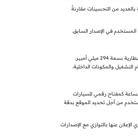
 أن تأتي هذه الساعة بالعديد من التحسينات مقارنةً
وستأتي الساعة ببطارية بسعة 306 ميلي أمبير، بزيادة طفيفة عن ساعة الجيل الأول التي كانت تحمل بطارية بسعة 294 ميلي أمبير.
تعزيز تجربة الاعتماد على الساعة كمفتاح رقمي للسيارات
ية سريعًا إلى الساعة من أجهزة Pixel الأخرى، كما قد تُستخدم من أجل تحديد الموقع بدقة
Wear  المخصص للساعات الذكية والمستند إلى نظام أندرويد 13، وسيجري الإعلان عنها بالتوازي مع الإصدارات