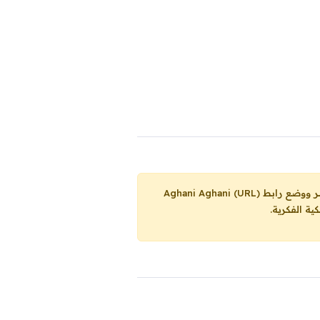
Aghani Aghani (URL)
ية الفكرية.