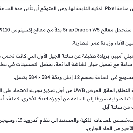
تعمل غوغل حاليًا على الجيل الثاني من ساعة Pixel الذكية التابعة لها. ومن المتوقع
وس 9110 المستخدم في الإصدار السابق.
 الأداء وزيادة عمر البطارية.
وستحمل ساعة غوغل Pixel 2 شريحة النطاق الفائق العرض UWB من أجل 
والاتصال بالأجهزة الأخرى، كنقل الملفات الصوت
 من ساعة آبل.
وستعمل الساعة بنظام OS 4