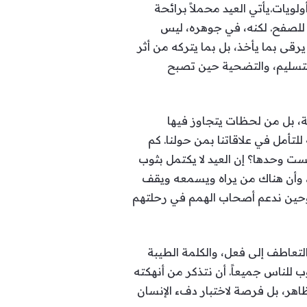
لويات.يأتي العيد محملاً برائحة
ً للصفح. لكنه، في جوهره، ليس
قى بما يأخذ، بل بما يتركه من أثر
لتسليم، والتضحية حين تصبح
احة، بل من لحظات يتجاوز فيها
للتأمل في علاقاتنا بمن حولنا. كم
ت وحدها؟ إن العيد لا يكتمل بثوب
ة، وأن هناك من يراه ويسمعه ويقف
 وحين ندعم أصحاب الهمم في رحلتهم
 التعاطف إلى فعل، والكلمة الطيبة
ب للناس جميعاً. أن نتذكر من أنهكته
ظاهر، بل فرصة لاختبار دفء الإنسان