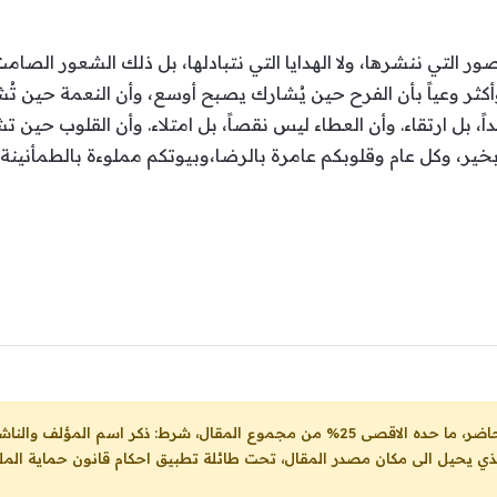
التي ننشرها، ولا الهدايا التي نتبادلها، بل ذلك الشعور الصامت بأ
كثر وعياً بأن الفرح حين يُشارك يصبح أوسع، وأن النعمة حين تُش
ً، بل ارتقاء. وأن العطاء ليس نقصاً، بل امتلاء. وأن القلوب حين
م بخير، وكل عام وقلوبكم عامرة بالرضا،وبيوتكم مملوءة بالطمأنينة
ل، شرط: ذكر اسم المؤلف والناشر ووضع رابط
لذي يحيل الى مكان مصدر المقال، تحت طائلة تطبيق احكام قانون حماية الملك