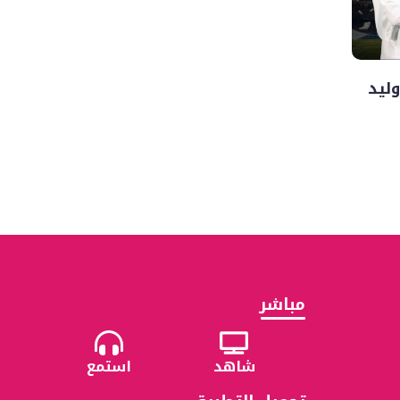
وليد
مباشر
شاهد
استمع