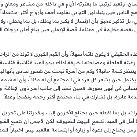
سان، وتعيد ترتيب ما بعثرته الأيام في داخله من مشاعر ومعانٍ وأو
امح الناس حين يتبادلون التهاني بقلوب أخف وأرواح أكثر استعدادا
تذكير عميق بأن الإنسان لا يكبر بما يملك، بل بما يعطي، ولا ير
 بقصة عظيمة في معناها، قصة الإيمان حين يبلغ أعلى درجات ا
ء الحقيقي لا يكون دائماً سهلاً، وأن القيم الكبرى لا تولد من الر
بته العاجلة ومصلحته الضيقة.لذلك يبدو العيد مُنَاسَبة مُنَاسِبة 
ينتظر كلمة حانية؟ وكم من أسرة تبحث عن شعور صادق بأنها ليس
 يكتمل حين يشعر كل فرد في المجتمع أن له مكاناً، وأن له قيم
الإنساني في أبهى صورها. فحين نقف إلى جانب أسر ذوي الإعاقة،
 خدمة عابرة، بل نشارك في بناء مجتمع أكثر رحمة ونضجاً وعدلاً.
ارات، بل بما نفعله حين يحتاج الآخرون إلينا، وبقدرتنا على تحويل
ة أمل.في العيد، تتسع البيوت للضيوف، لكن الأجمل أن تتسع القلو
ن يحتاج إلى دعوة أو زيارة أو ابتسامة. فالعيد ليس اختباراً للم