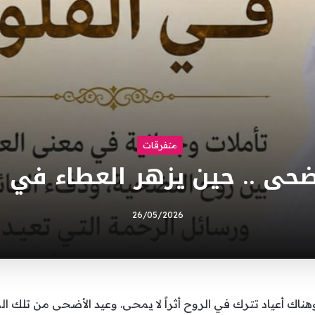
متفرقات
ضحى .. حين يزهر العطاء في 
26/05/2026
وهناك أعياد تترك في الروح أثراً لا يمحى. وعيد الأضحى من تلك ا