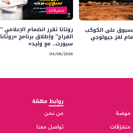
متفرقات
روتانا تقرر انضمام الإعلامي “
سبوق على الكوكب
الفراج” وإطلاق برنامج «روتانا
أمام لغز جيولوجي
سبورت.. مع وليد»
04/08/2026
روابط مهمّة
موضة
من نحن
متفرّقات
تواصل معنا