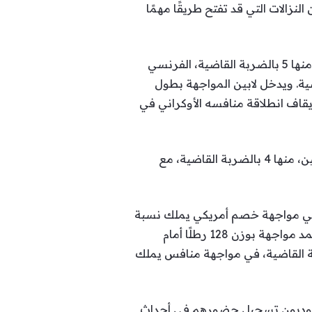
نزالات التي قد تفتح طريقًا مهمًا
وفي وزن خفيف الثقيل 175 رطلًا، يواجه الأوكراني دانيال لابين، صاحب السجل 13 انتصارًا دون هزيمة، منها 5 بالضربة القاضية، الفرنسي
الضربة القاضية. ويدخل لابين المواجهة بطول
ات وإيقاف انطلاقة منافسه الأوكراني في
وفي وزن الكروزر 200 رطل، يلتقي المصري باسم ممدوح، صاحب السجل 10 انتصارات مقابل خسارتين، منها 4 بالضربة القاضية، مع
 في مواجهة خصم أمريكي يملك نسبة
حسم عالية بالضربة القاضية، ما يمنح النزال طابعًا هجوميًا منتظرًا.كما يخوض السعودي سلطان المحمد مواجهة بوزن 128 رطلًا أمام
، منها انتصاران بالضربة القاضية، في مواجهة منافس يملك
سعوديون تسجيل حضورهم في أحداث