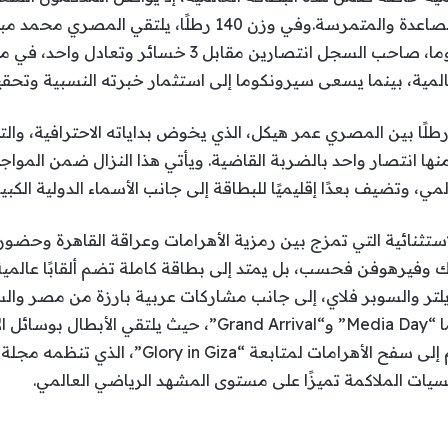
دولية كبرى تجمع نخبة من الأسماء الصاعدة والمتمرسة.وفي وزن 
الاحترافية، مع الأوغندي علي سيرونكوما، صاحب السجل انت
لمية، بينما يسعى سيرونكوما إلى استثمار خبرته النسبية وتحقي
ر وتعادلين، منها انتصار واحد بالضربة القاضية. ويأتي هذا النزال ضمن ال
 وتضيف بعدًا إقليميًا للبطاقة إلى جانب الأسماء الدولية الكبير
لاستثنائية التي تمزج بين رمزية الأهرامات وعراقة القاهرة وحضو
 وفيرهوفن فحسب، بل يمتد إلى بطاقة كاملة تضم ألقابًا عالمي
يلتر والسوبر فلاي، إلى جانب مشاركات عربية بارزة من مصر وا
النزال غدًا من خلال حدثين مهمين هما “Media Day” و“nd Arrival
يات الملاكمة تميزًا على مستوى المشهد الرياضي العالمي.