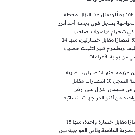
منها 23 بالضربة القاضية، وذلك على لقب WBO العالمي الشاغر في وزن السوبر متوسط، بوزن معتمد 168 رطلًا.ويمثل هذا النزال محطة
المواجهة بسجل قوي يجعله أحد أبرز
الًا عالميًا قويًا في وزن الويلتر 147 رطلًا، يجمع الأوزبكي شخرام غياسوف، صاحب
السجل 17 انتصارًا دون هزيمة، منها 10 بالضربة القاضية، مع البريطاني جاك كاتيرال، صاحب السجل 32 انتصارًا مقابل خسارتين، منها 14
 المواجهة بسجل نظيف وبطموح كبير لتثبيت حضوره
ي من بوابة الأهرامات.
 تدافع اليابانية ميزوكي هيروتا، صاحبة السجل 10 انتصارات دون هزيمة، منها انتصاران بالضربة
القاضية، عن حزامي The Ring وWBO في وزن السوبر فلاي 115 رطلًا، أمام المصرية مي سليمان، صاحبة السجل 10 انتصارات مقابل
 تدخل مي سليمان النزال على أرض
احدة من أكثر المواجهات النسائية
وتضم البطاقة أيضًا مواجهة قوية في الوزن الثقيل بين الكوبي فرانك سانشيز، صاحب السجل 25 انتصارًا مقابل خسارة واحدة، منها 18
بة القاضية، والأمريكي ريتشارد توريس جونيور، صاحب السجل 14 انتصارًا دون هزيمة، منها 12 بالضربة القاضية.وتأتي المواجهة بين