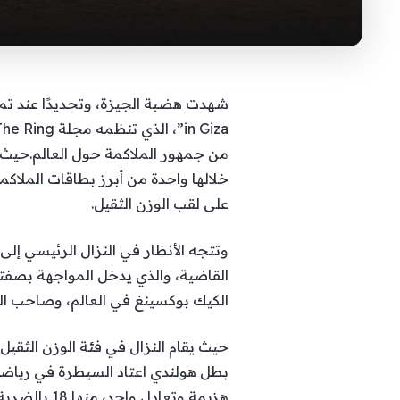
من جمهور الملاكمة حول العالم.حيث ست
خلالها واحدة من أبرز بطاقات الملاك
على لقب الوزن الثقيل.
الكيك بوكسينغ في العالم، وصاحب السجل الاحترافي في 
هزيمة وتعادل واحد، منها 18 بالضربة القاضية، مع الألماني أليم بيجيتش، صاحب السجل 29 انتصارًا دون هزيمة وتعادل واحد،