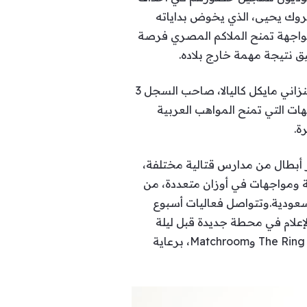
140 رطلًا، يلتقي المصري محمد مبروك يحيى، الذي يخوض بداياته
صارين مقابل 3 خسائر وتعادل واحد، في مواجهة تمنح الملاكم المصري فرصة
ق نتيجة مهمة خارج بلاده.
وتشهد البطاقة كذلك نزالًا بوزن 164 رطلًا بين المصري عمر هيكل، الذي يخوض بداياته الاحترافية، والتنزاني مايكل كاليالا، صاحب السجل 3
مواجهات التي تمنح المواهب العربية
ة.
ر أبطال من مدارس قتالية مختلفة،
ة ومواجهات في أوزان متعددة، من
لسعودية.وتتواصل فعاليات أسبوع
Gra”، حيث يلتقي الأبطال بوسائل الإعلام في محطة جديدة قبل ليلة
السبت، التي ستتجه فيها أنظار العالم إلى سفح الأهرامات لمتابعة “Glory in Giza”، الذي تنظمه مجلة The Ring وMatchroom، برعاية