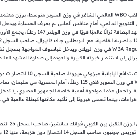
لتتويج العالمي، أمام منافس ألماني لم يعرف الخسارة ويدخل 
الأسماء الخطرة في هذه الفئة.كما تشهد البطاقة نز
بالضربة القاضية، وذلك على لقب WBA Regular في وزن الويلتر. ويدخل غياسوف
يرال إلى استثمار خبرته الكبيرة والعودة إلى صدارة المشهد العالم
وفي واحدة من أبرز مواجهات السيدات،
 6 بالضربة القاضية. وتحمل هذه المواجهة أهمية خاصة للجمهور المصري، إذ
رامات، بينما تسعى هيروتا إلى تأكيد مكانتها كبطلة عالمية في و
بالضر