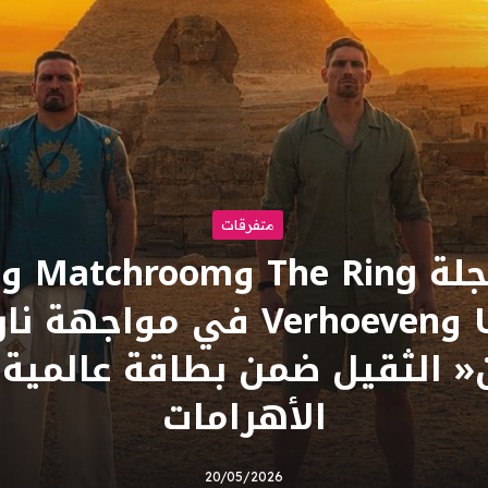
متفرقات
بتنظيم 
الرياض.. Usyk وVerhoeven في
وزن« الثقيل ضمن بطاقة عالمي
الأهرامات
20/05/2026