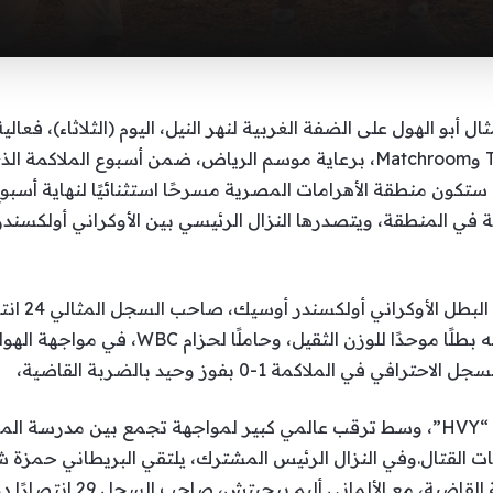
in Giza”، الذي تنظمه مجلة The Ring وMatchroom، برعاية موسم الرياض، ضمن 
كون منطقة الأهرامات المصرية مسرحًا استثنائيًا لنهاية أسبوع حاف
مة في المنطقة، ويتصدرها النزال الرئيسي بين الأوكراني أولكسن
القاضية، والذي يدخل المواجهة بصفته بطلًا م
الملاكمة 1-0 بفوز وحيد بالضربة القاضية،
حيث يقام النزال في فئة الوزن الثقيل “HVY”، وسط ترقب عالمي كبير لمواجهة تجمع بي