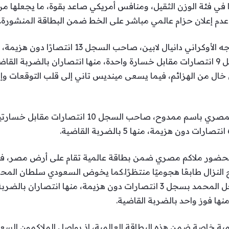
في فئة الوزن الثقيل، ومنافس أمريكي صاعد بقوة، ما يجعلها من ال
عدم إعلان حزام عالمي مباشر على الخط ضمن البطاقة المنشورة.
بنجامين مينديس تاني، صاحب السجل 9 انتصارات مقابل خسارة واحدة، منها انتصاران ب
و6 بوصات، وبسجل خال من الهزائم، فيما يسعى مينديس تاني إلى قلب التوقع
صًا بحضور ملاكم مصري ضمن بطاقة عالمية تقام على أرض مصر،
الإندونيسي ديدي إمبراكس، حيث يدخل المحمد بسجل 3 انتصارات دون هزيمة
ية خاصة ضمن هذه البطاقة العالمية، إذ يواصل الملاكمون ال