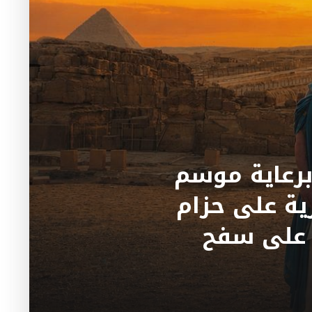
من مجلة The Ring وMatchroom وبرعاية موسم
 مواجهة نارية على حزام
ة على سفح