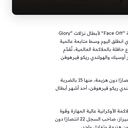
شهدت هضبة الجيزة، وتحديدًا عند تمثال أبو الهول على الضفة الغربية لنهر النيل، اليوم (الثلاثاء)، فعالية “Face Off” لأبطال نزالات “Glory
أسبوع الملاكمة الذي انطلق اليوم وسط متابعة عالمية
لة بالملاكمة العالمية، تُقدَّم
در أوسيك والهولندي ريكو فيرهوفن
وتتجه الأنظار في النزال الرئيسي إلى البطل الأوكراني أولكسندر أوسيك، صاحب السجل المثالي 24 انتصارًا دون هزيمة، منها 15 بالضربة
وحدًا للوزن الثقيل، وحاملًا لحزام WBC، في مواجهة الهولندي ريكو فيرهوفن، أحد أشهر أبطال
ن مدرسة الملاكمة الأوكرانية عالية المهارة وقوة
بطل هولندي اعتاد السيطرة في رياضات القتال.وفي النزال الرئيس المشترك، يلتقي البريطاني حمزة شيراز، صاحب السجل 22 انتصارًا دون