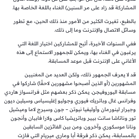
المشاركة قد زاد على مر السنين) الغناء باللغة الخاصة بها.
بالطبع، تغيرت الكثير من الأمور منذ ذلك الحين، مع تطور
وسائل الاتصال والإنترنت وما إلى ذلك.
ففي السنوات الأخيرة، أتيح للمشاركين اختيار اللغة التي
يرغبون في الغناء بها، ويمكن للجمهور الاستماع إلى هذه
الأغاني على الإنترنت قبل موعد المسابقة.
قد لا يعرف الجمهور ذلك، ولكن العديد من المغنيين
المشهورين (أو الذين أصبحوا مشهورين لاحقًا) شاركوا في
مسابقة اليوروفيجن. يمكن ذكر بعضهم مثل فرانسواز هاردي
وفرانس غال وباتريك فيوري وجوليو إغليسياس وسيلين ديون
وجيرار لينورمان وأوليفيا نيوتن – جون وسيرج لاما وميشيل
تور وناتاشا سانت بيير وباتريشيا كاس ولارا فابيان وأنجون
ونانا موسكوري وآخرون. ومن بين الفائزين السابقين
بالمسابقة، يمكن ذكر فرقة أبا وماري ميريام التي فازت