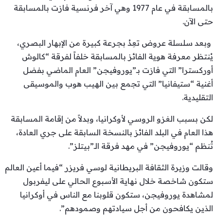
بالمسابقة في عام 1977 وهي آخر فرنسية فازت بالمسابقة
حتى الآن.
وبعد سلسلة عروض تعِدُ بجرعة كبيرة من الإبهار البصري،
يُنتظر معرفة هوية الفائز بالمسابقة خلفاً لفرقة “كالوش
أوركسترا” التي فازت بـ”يوروفيجن” العام الماضي بفضل
أغنية “ستيفانيا” التي تجمع بين الهيب هوب والموسيقى
التقليدية.
لكن بسبب الغزو الروسي لأوكرانيا، وبدلاً من إقامة المسابقة
هذا العام في البلد الفائز بالنسخة السابقة على جري العادة،
تُنظم “يوروفيجن” في مهد فرقة الـ”بيتلز”.
وقالت وزيرة الثقافة البريطانية لوسي فريزر “فيما أعين العالم
ستكون شاخصة خلال نهاية الأسبوع الحالي على ليفربول
لمشاهدة يوروفيجن، ستكون قلوبنا مع الناس في أوكرانيا
الذين يكافحون من أجل سيادتهم وصمودهم”.