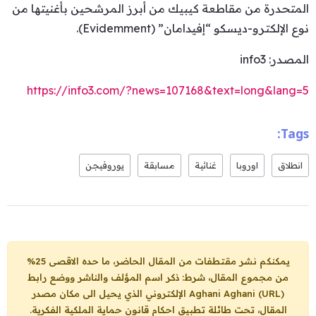
المتحدرة من مقاطعة كيبيك من أبرز المرشحين بأغنيتها من
نوع الإلكترو-ديسكو “إفيدامان” (Evidemment).
المصدر: info3
https://info3.com/?news=107168&text=long&lang=5
Tags:
انطلاق
اوروبا
غنائية
مسابقة
يوروفيجن
يمكنكم نشر مقتطفات من المقال الحاضر، ما حده الاقصى 25%
من مجموع المقال، شرط: ذكر اسم المؤلف والناشر ووضع رابط
Aghani Aghani (URL)
الإلكتروني الذي يحيل الى مكان مصدر
المقال، تحت طائلة تطبيق احكام قانون حماية الملكية الفكرية.