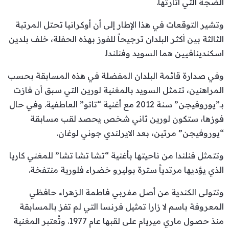
الضجة التي أثارتها.
وتشير التوقعات في هذا الإطار إلى أن أوكرانيا تحتل المرتبة
الثالثة بين أكثر البلدان ترجيحاً للفوز بهذه الحفلة، خلف بلدين
اسكندينافيين هما السويد وفنلندا.
وفي صدارة قائمة البلدان المفضلة في هذه المسابقة بحسب
المراهنين، تتمثل السويد بالمغنية لورين التي سبق أن فازت
بـ”يوروفيجن” سنة 2012 مع أغنية “تاتو” العاطفية. وفي حال
فوزها، ستكون لورين ثاني شخص يحصد لقب مسابقة
“يوروفيجن” مرتين، بعد الايرلندي جوني لوغان.
وتتمثل فنلندا من ناحيتها بأغنية “تشا تشا تشا” للمغني كاريا
الذي يؤديها مرتدياً سترة بوليرو خضراء فلورية منتفخة.
وتتولى الكندية من أصل مغربي فاطمة الزهراء حافظي
المعروفة باسم لا زارا تمثيل فرنسا التي لم تفز بالمسابقة
منذ حصول ماري ميريام على لقبها عام 1977. وتُعتبر المغنية