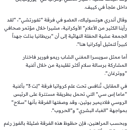
داخل ملجأ في كييف.
وقال أندري هوتسولياك، العضو في فرقة “تفورتشي”، “لقد
رأينا الكثير من الأعلام” الأوكرانية، مشيرا خلال مؤتمر صحافي
الجمعة عشية الحفلة النهائية إلى أن “بريطانيا بذلت جهداً
كبيراً لتمثيل أوكرانيا هنا”.
أما ممثل سويسرا المغني الشاب ريمو فورير فاختار
المشاركة برسالة سلام أكثر تقليدية من خلال أغنية
“ووترغان”.
في المقابل، تُنافس تحت علم كرواتيا فرقة “لِت 3” بأغنية
“ماما إس سي” التي تحمل بطريقة مستترة على الرئيس
الروسي فلاديمير بوتين، وقد وصفتها الفرقة بأنها “سلاح”
بمواجهة “الغباء البشري” و”الحروب”.
وبحسب المراهنين، فإن حظوظ هذه الفرقة ضئيلة بالفوز رغم