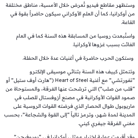
وستظهر مقاطع فيديو تُعرض خلال الأمسية، مناطق مختلفة
من أوكرانيا، كما أن العلم الأوكراني سيكون حاضراً بقوة في
القاعة.
واستُبعدت روسيا من المسابقة هذه السنة كما في العام
الفائت بسبب غزوها لأوكرانيا.
وستكون الحرب حاضرة في أغنيات عدة خلال الحفلة.
وتتمثل كييف هذه السنة بثنائي موسيقى الإلكترو
“تفورتشي” مع أغنية Heart of Steel (“هارت أوف ستيل” أو
“قلب من صلب”) التي ترشحت عنها الفرقة، والمستوحاة من
صمود القوات الأوكرانية في مصنع أزوفستال للصلب في
ماريوبول طوال الحصار الذي فرضته القوات الروسية على
المدينة لمدة شهر، وترمز تالياً “إلى القوة والشجاعة”، بحسب
مغني الفرقة جيفري كيني.
وقد أقيمت عملية اختيار ممثلي أوكرانيا في “يوروفيجن”