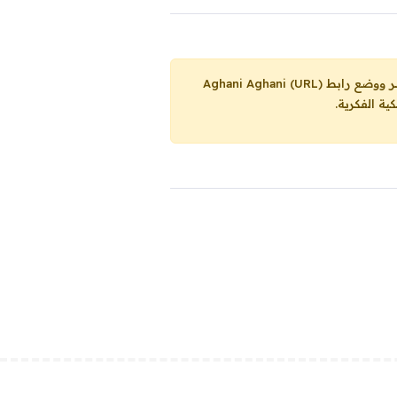
Aghani Aghani (URL)
ية الفكرية.