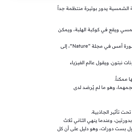
واكب خارج المجموعة الشمسية يدور بوتيرة منتظمة جداً
ن نظامنا الشمسي ويقع في كوكبة الهلبة، ويمكن
وفي حديث لفرانس برس، يشير أدريان ليليو من جامعة جنيف، أحد المعدّين الرئيسيين للدراسة المنشورة أمس في مجلة “Nature”، إلى
ت نبتون. ويقول عالم الفيزياء
ممكناً.
مهما، وهو ما لم يُرصَد لدى
دورتين، وعندما ينهي الثاني ثلاث
لأول بست دورات، وهو دليل على أن كل