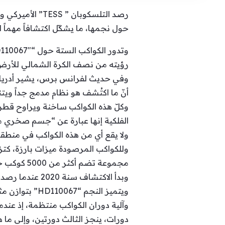
حول نجمها، ما يشكّل اكتشافاً مهماً
رؤيته من نصف الكرة الشمالي للأرض
أنّ ما اكتُشف هو نظام مدمج جداً وي
وكلّ هذه الكواكب ساخنة ويراوح قطرها
الفلكية إنها عبارة عن “جسم صخري 
ولا يقع أي من هذه الكواكب في منطقة 
وللكواكب المرصودة ميزات بارزة، كتزا
مجموعة تضم أكثر من 5000 كوكب خارج النظام الشمسي، منذ اكتشاف أوّلها عام 1995.
وبدأ الاكتشاف سنة 2020 عندما رصد TESS التابع لناسا النجم “HD110067″، المماثل لحجم شمسنا.
ويتميز النجم “HD110067” بتوازن مثالي بفضل نظام مزامنة بالزوج، إذ تجذب الكواكب بعضها البعض تحت تأثير الجاذبية.
وآلية دوران الكواكب منتظمة، إذ عندم
دورات، ينجز الثالث دورتين، وإلى ما ه