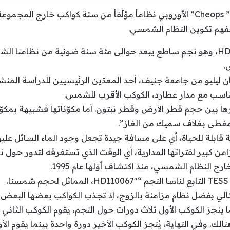
رصد التلسكوبان ” TESS” الأميركي و” Cheops” الأوروبي نظاماً مؤلّفاً من ستة ك
 لفهم تكوين النظام الشمسي.
وتدور الكواكب الستة حول “HD110067″، وهو نجم ساطع يبعد حوالى مئة سنة ضوئية م
.
تناسب مع مدار عطارد، الكوكب الأقرب للشمس.
 بين حجم قطر الأرض وقطر نبتون. أما مكوّناتها فشبيهة بمكوّنا
مغطى بغلاف سميك من الغاز”.
قابلة للحياة، أي على مسافة جيدة تجعل وجود الماء السائل عليها 
من كبير لفتراتها المدارية، أي الوقت الذي تستغرقه لتدور حول نج
ا ينجز الكوكب الأول ثلاث دورات حول النجم، يقوم الكوكب الثاني ب
نالك. وفي النهاية، يُنجز الكوكب الأخير دورة واحدة بينما يقوم ا