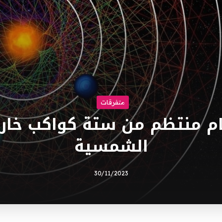
متفرقات
م منتظم من ستة كواكب خارج
الشمسية
30/11/2023