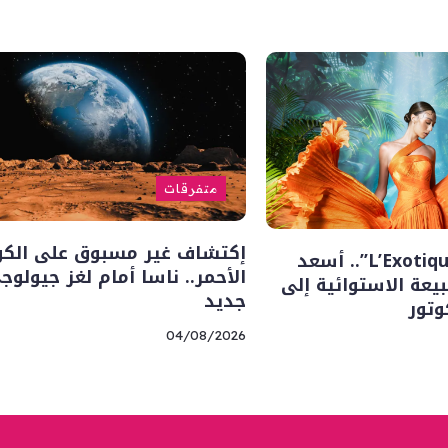
متفرقات
إكتشاف غير مسبوق على الك
“L’Exotique Botanique”.. أسعد
الأحمر.. ناسا أمام لغز جيولوج
يعة الاستوائية إلى
جديد
تور
04/08/2026