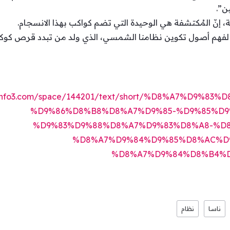
ن”.
إنّ المُكتشفة هي الوحيدة التي تضم كواكب بهذا الانسجام.
” بمثابة مرجع لفهم أصول تكوين نظامنا الشمسي، الذي ولد من تبدد قرص 
//info3.com/space/144201/text/short/%D8%A7%D9%
%D9%86%D8%B8%D8%A7%D9%85-%D9%85%D9
%D9%83%D9%88%D8%A7%D9%83%D8%A8-%D
%D8%A7%D9%84%D9%85%D8%AC%D
%D8%A7%D9%84%D8%B4%
ناسا
نظام