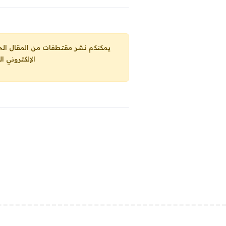
يمكنكم نشر مقتطفات من المقال الحاضر، ما حده الاقصى 25% من مجموع المقا
الإلكتروني ا