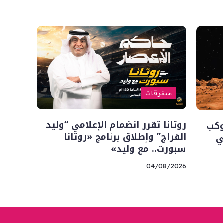
متفرقات
روتانا تقرر انضمام الإعلامي “وليد
وكب
الفراج” وإطلاق برنامج «روتانا
ي
سبورت.. مع وليد»
04/08/2026