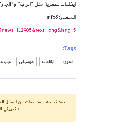
ايقاعات عصرية مثل “الراب” و”الجاز
المصدر: info3
m/?news=112905&text=long&lang=5
Tags:
المزود
ايقاعات
موسيقى
هيب ه
يمكنكم نشر مقتطفات من المقال الحاضر، ما حده الاقصى 25% من مجموع المقا
الإلكتروني ا