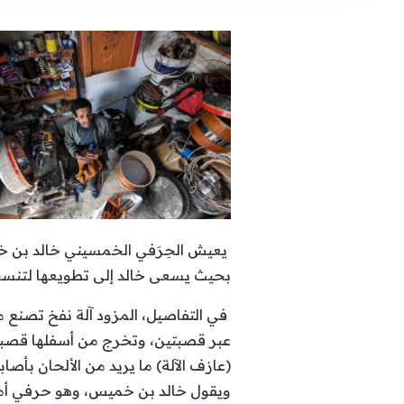
يعيش الحِرَفي الخمسيني خالد بن خمي
بحيث يسعى خالد إلى تطويعها لتنسجم
في التفاصيل، المزود آلة نفخ تصنع من
عبر قصبتين، وتخرج من أسفلها قصبتا
(عازف الآلة) ما يريد من الألحان بأصا
ويقول خالد بن خميس، وهو حرفي أمضى 