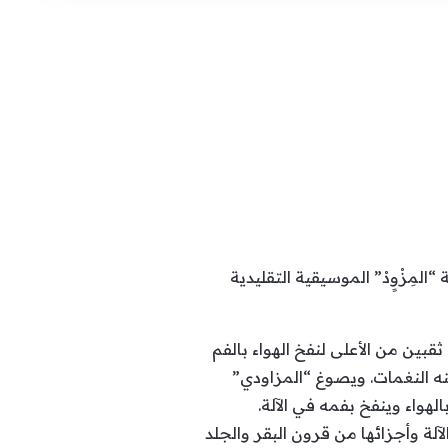
ِزْوٍدْ” الموسيقية التقليدية
بين من الأعلى لنفخ الهواء بالفم
ه النغمات. ويصوغ “المزاودي”
لهواء وينفخ بفمه في الآلة.
ة وأجزائها من قرون البقر والجلد