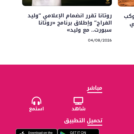
روتانا تقرر انضمام الإعلامي “وليد
وكب
الفراج” وإطلاق برنامج «روتانا
ي
سبورت.. مع وليد»
04/08/2026
مباشر
شاهد
استمع
تحميل التطبيق