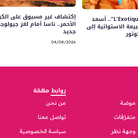
إكتشاف غير مسبوق على الك
“L’Exotique Botanique”.. أسعد
الأحمر.. ناسا أمام لغز جيولوج
يعة الاستوائية إلى
جديد
تور
04/08/2026
روابط مهمّة
موضة
من نحن
متفرّقات
تواصل معنا
وجهة نظر
سياسة الخصوصية