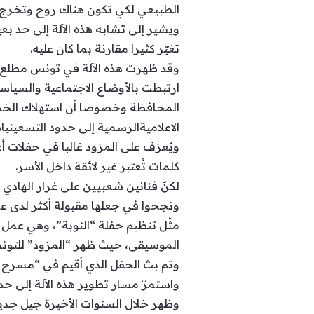
الطبيعي لكي تكون هناك روح وتخرج ا
ويشير إلى تشابه هذه الآلة إلى حد بع
تغيّر كثيرا مقارنة بما كان عليه.
وقد ظهرت هذه الآلة في تونس مطلع ال
ارتبطت بالأوضاع الاجتماعية والسياسي
المحافظة وخصوصا أن استهلاك الخمر 
الاعلاميةالرسمية إلى حدود التسعينيا
ويُعزف على المزود غالبا في حفلات أ
كلمات تُعتبر غير لائقة داخل الأسر.
لكنّ فنانين شعبيين على غرار الهادي
ونجحوا في جعلها مقبولة أكثر لدى ع
مثّل تنظيم حفلة “النوبة”، وهي عمل
الموسيقى، حيث ظهر “المزود” للتونسي
وتم بث الحفل الذي أقيم في “مسرح قرطاج الروماني” 
واستمرّ مسار تطوير هذه الآلة إلى حد
وظهر خلال السنوات الأخيرة جيل جديد