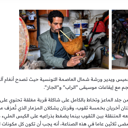
س ويدير ورشة شمال العاصمة التونسية حيث تصدح أنغام آلة “الم
 مع إيقاعات موسيقى “الراب” و”الجاز”.
 جلد الماعز وتخاط بالكامل على شاكلة قربة مغلقة تحتوي على ثق
ن أخريان بخمسة ثقوب، وقرنان يشكلان المزمار الذي تُعزف من
بعه المتنقلة بين الثقوب بينما يضغط بذراعيه على الكيس المليء با
ثلاثين عاما في هذه الصناعة، أنه يجب أن تكون كل مكونات الآل