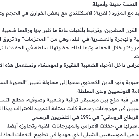
لنغمة حنينة وأصيلة.
يد مع المزود (القربة) الاسكتلندي مع بعض الفوارق في الحجم وعد
قرن العشرين، وترتبط بأغنيات عادة ما تثير جوّا ورقصا شعبيا، 
ة والهجرة والعنصرية في البلد، وهي من “المحرّمات” ولا تروق للس
يكثر خلال الحفلة. وتبعا لذلك حظرتها السلطة في الحفلات الت
ت.
عراس داخل الأحياء الشعبية الفقيرة والمهمشة، وتستعمل هذه الآل
 حبوبة ونور الدين الكحلاوي سعوا إلى محاولة تغيير “الصورة ال
امة التونسيين ولدى السلطة.
 فني فيه مزج بين موسيقى تراثية وشعبية وصوفية، مطلع التسعي
ين في مهرجانات رسمية كانت بمثابة التمهيد للاعتراف بهذا ال
في 1991 في التلفزيون الرسمي.
 قبولها في حفلات الأعراس والمهرجانات الفنية وتجاوزه أيضا.
 من الموسيقيين الشبان الذي جهدوا في تطويع النغمات الحادّ ل