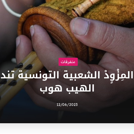
متفرقات
المِزْوٍدْ الشعبية التونسية تن
الهيب هوب
12/06/2023