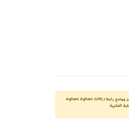
Aghani Aghani (URL)
ية الفكرية.