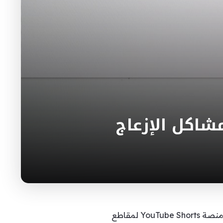
أعلنت شركة يوتيوب عن سلسلة من التحديثات التي تهدف إلى معالجة المشاكل المتعلقة بالإزعاج في منصة YouTube Shorts لمقاطع