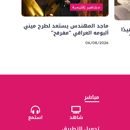
مشاهير إقليمية
ماجد المهندس يستعد لطرح ميني
دًا
ألبومه العراقي “مفرفح”
06/08/2026
مباشر
شاهد
استمع
تحميل التطبيق