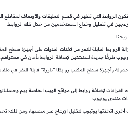
ي، لن تكون الروابط التي تظهر في قسم التعليقات والأوصاف لمقاطع ال
عجين في تضليل وخداع المستخدمين من خلال تلك الروابط.
يجيًا.
لة الروابط القابلة للنقر من لافتات القنوات على أجهزة سطح ال
تيوب طرقًا جديدة للمنشئين لإضافة الروابط بأمان في محتواهم.
ولة وأجهزة سطح المكتب روابطًا “بارزة” قابلة للنقر في ملف
لفراغات لإضافة روابط إلى مواقع الويب الخاصة بهم وحساباتهم
ات منتدى يوتيوب.
ت أخرى اتخذتها يوتيوب لتقليل الإزعاج عبر منصتها، ومن ذلك: ت