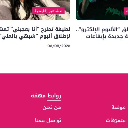
مشاهير إقليمية
ة
لطيفة تطرح “أنا بعجبني” تمهي
“الألبوم الإلكترو”..
لإطلاق ألبوم “شبهي بالملي”
 جديدة بإيقاعات
06/08/2026
روابط مهمّة
موضة
من نحن
متفرّقات
تواصل معنا