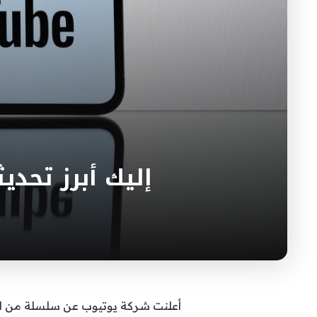
إليك أبرز تحديثات Youtube Shorts لمعالجة مش