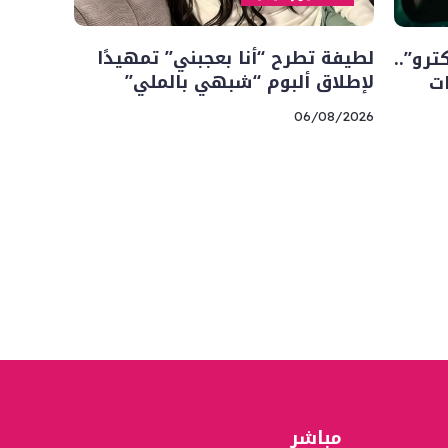
لطيفة تطرح “أنا بعجبني” تمهيدًا
ترو”..
لإطلاق ألبوم “شبهي بالملي”
ات
06/08/2026
مباشر