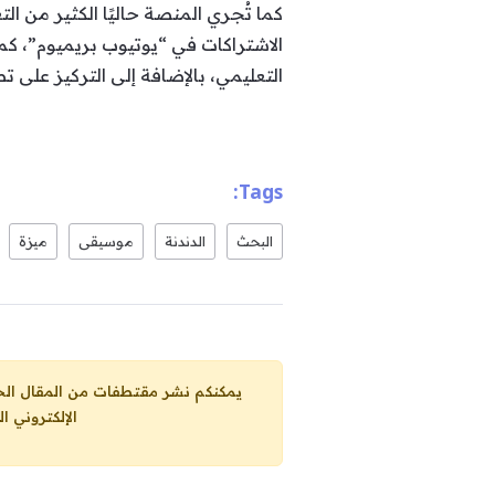
كما تُجري المنصة حاليًا الكثير من ا
الاشتراكات في “يوتيوب بريميوم”، كم
التعليمي، بالإضافة إلى التركيز على تطوير
Tags:
البحث
الدندنة
موسيقى
ميزة
يمكنكم نشر مقتطفات من المقال الحاضر، ما حده الاقصى 25% من مجموع المقا
الإلكتروني ا