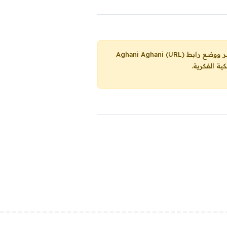
Aghani Aghani (URL)
ية الفكرية.