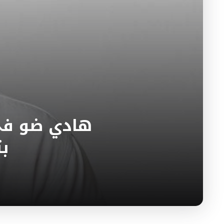
هادي ضو في 
بت