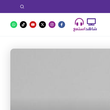
شاهد
استمع