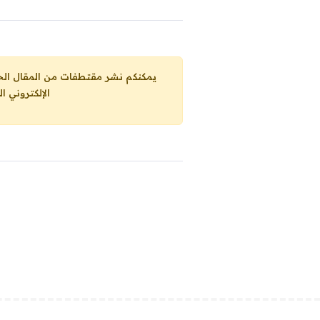
يمكنكم نشر مقتطفات من المقال الحاضر، ما حده الاقصى 25% من مجموع المقا
الإلكتروني ا