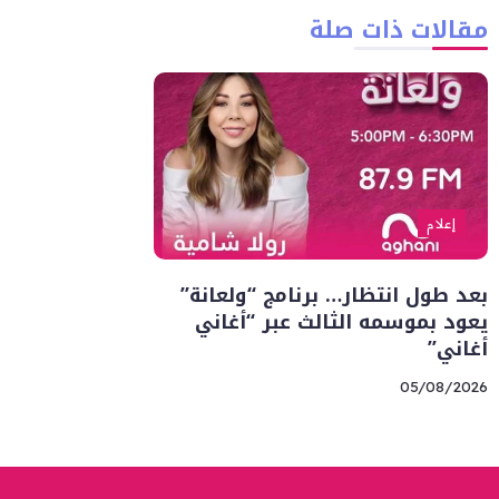
مقالات ذات صلة
إعلام
بعد طول انتظار… برنامج “ولعانة”
يعود بموسمه الثالث عبر “أغاني
أغاني”
05/08/2026