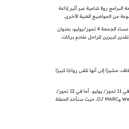
البرامج رولا شامية عبر أثير إذاعة
في هذا السياق، أعرب ضو عن حماسه الكبير لإحياء حفله ضمن مهرجانات الزعرور في Zaarour Club ، مساء الجمعة 4 تموز/يوليو، بعنوان
تقدير كبيرين للراحل ملحم بركات.
 مشيرًا إلى أنها تلقى رواجًا كبيرًا
يذكر أن مهرجانات الزعرور تضم عدة حفلات وهي حفل هادي ضو بالاضافة الى حفل الفنانة فرح نخول في 11 تموز/ يوليو . أما في 12 تموز/
يوليو، سيكون الجمهور على موعد مع سهرة استثنائية بعنوان “80’s rendez-vs”، بالتعاون مع We Group وDJ MARC، حيث ستأخذ الحفلة