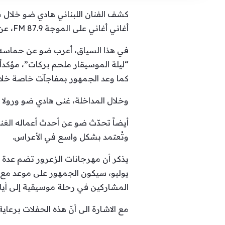
كشف الفنان اللبناني هادي ضو خلال مد
أغاني أغاني على الموجة 87.9 FM، عن تفاصيل حفلته المرتقبة في مهرجانات الزعرور، إضافة إلى مجموعة من المواضيع الفنية الأخرى.
“ليلة الموسيقار ملحم بركات”، مؤكداً
كما وعد الجمهور بمفاجآت خاصة خلا
وخلال المداخلة، غنى هادي ضو ورولا 
أيضاً تحدّث ضو عن أحدث أعماله الغنائ
وتُعتمد بشكل واسع في الأعراس.
المشاركين في رحلة موسيقية إلى أيام
مع الاشارة الى أنّ هذه الحفلات برعاية 