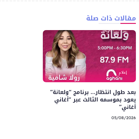
مقالات ذات صلة
إعلام
بعد طول انتظار… برنامج “ولعانة”
يعود بموسمه الثالث عبر “أغاني
أغاني”
05/08/2026