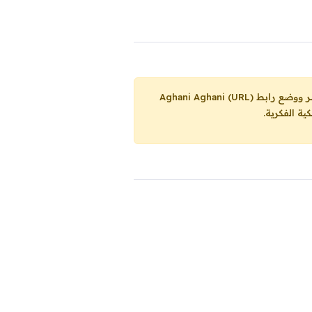
Aghani Aghani (URL)
ية الفكرية.