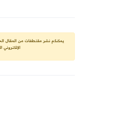
يمكنكم نشر مقتطفات من المقال الحاضر، ما حده الاقصى 25% من مجموع المقا
الإلكتروني ا