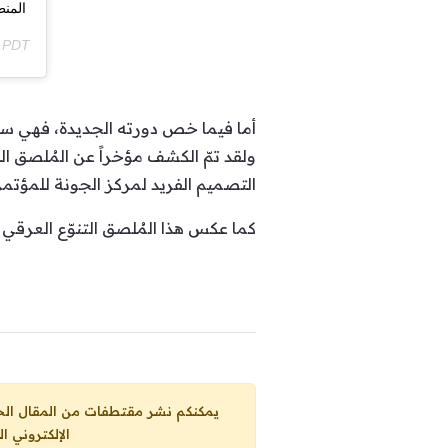
المنط
m PDT
أما فيما خص دورته الجديدة، فهي ستن
ولقد تمّ الكشف مؤخراً عن المُلصق ال
التصميم الفريد لمركز الجونة للمؤتم
كما عكس هذا المُلصق التنوّع العرقي 
يمكنكم نشر مقتطفات من المقال الحاضر، ما حده الاقصى 25% من مجموع المقا
الإلكتروني ا