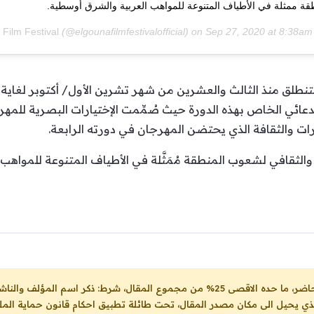
قة ممثلة في الأطياف المتنوعة للمواهب العربية والشرق أوسطية.
Gouna Film Festival
(@elgounafilmfestivalofficial) on
Sep 27, 2020 at 8:38a
طلق منذ الثالث والعشرين من شهر تشرين الأول/ أكتوبر لغاية ا
دعائي الخاص بهذه الدورة حيث صُمِّمت الإختيارات البصرية للمه
رات والثقافة الذي يحتضن المهرجان في دورته الرابعة.
والثقافي لشعوب المنطقة مُمَثَّلة في الأطياف المتنوعة للمواهب
ل، شرط: ذكر اسم المؤلف والناشر ووضع رابط
لذي يحيل الى مكان مصدر المقال، تحت طائلة تطبيق احكام قانون حماية الملك