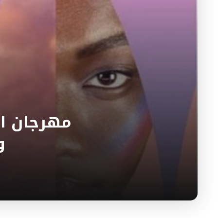
مهرجان ال
و