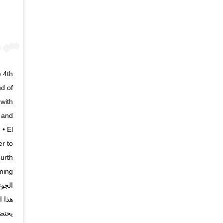
 4th
nd of
with
, and
 • El
r to
ourth
الجون
هذا ا
يحتضن