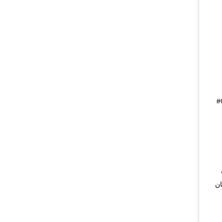
#
ن
ان