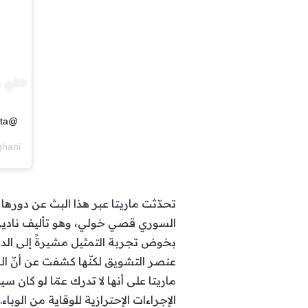
@mohamadkaissofficial @maritta
ni Aghani
السوري قصي خولي، وهو تأليف نادين 
بخوض تجربة التمثيل مشيرةً إلى الد
عنصر التشويق لكنّها كشفت عن أنّ ا
ماريتا على أنها لا تدرك عمّا لو كان 
الإجراءات الإحترازية للوقاية من الوباء.