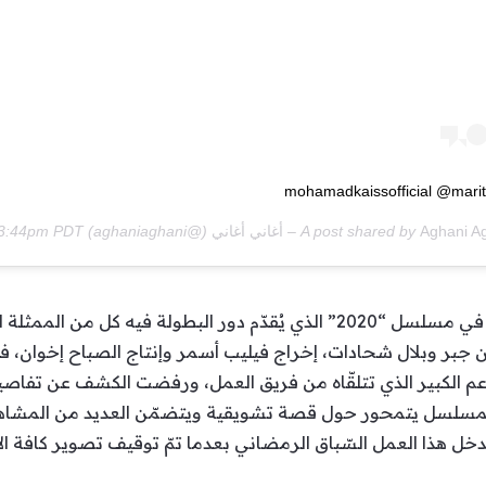
Agha – أغاني أغاني
A post shared by
(@aghaniaghani) on
 6, 2020 at 3:44pm PDT
تحدّثت ماريتا عبر هذا البث عن دورها في مسلسل “2020” الذي يُقدّم دور البط
جبر وبلال شحادات، إخراج فيليب أسمر وإنتاج الصباح إخوان، ف
عم الكبير الذي تتلقّاه من فريق العمل، ورفضت الكشف عن تفاص
لمسلسل يتمحور حول قصة تشويقية ويتضمّن العديد من المشاهد ا
سيدخل هذا العمل السّباق الرمضاني بعدما تمّ توقيف تصوير كافة ا