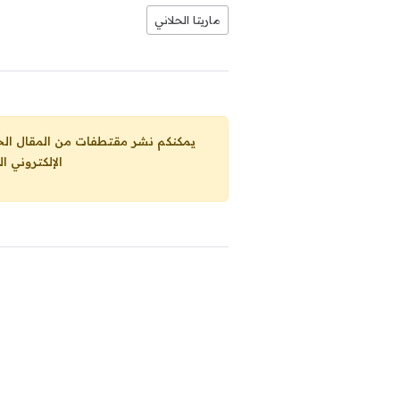
ماريتا الحلاني
يمكنكم نشر مقتطفات من المقال الحاضر، ما حده الاقصى 25% من مجموع المقا
الإلكتروني ا