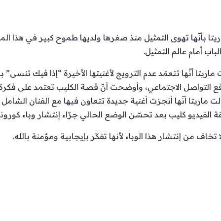
يتا بأنّها تهوى التمثيل منذ صغرها ولديها طموح كبير في هذا المج
اب أمام عالم التمثيل.
ماريتا أنّها تتعمّد عدم الترويج لأغنيتها الأخيرة “إذا فيك تنسى”
 التواصل الاجتماعي، وأوضحت أنّ قصة الكليب تعتمد على فكرة ال
الت ماريتا أنّها أنجزت أغنية جديدة تتعاون فيها مع الفنان الشامل
الفيديو كليب بعد تحسّن الوضع الحالي جرّاء إنتشار وباء كورونا.
تخاف من إنتشار هذا الوباء لأنها تفكّر بإيجابية ومؤمنة بالله.