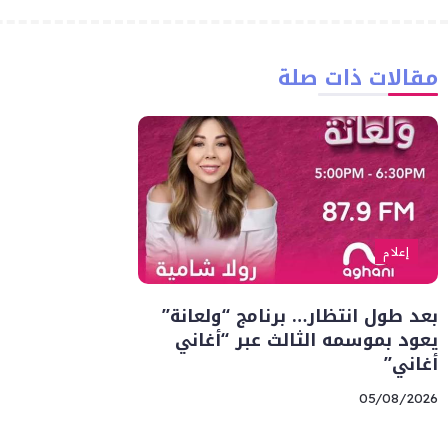
مقالات ذات صلة
إعلام
بعد طول انتظار… برنامج “ولعانة”
يعود بموسمه الثالث عبر “أغاني
أغاني”
05/08/2026