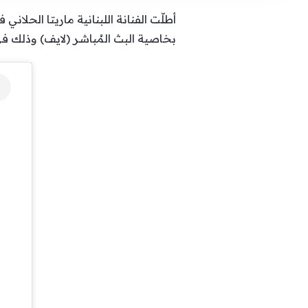
أطلّت الفنانة اللبنانية ماريتا الحلا
بخاصية البث المُباشر (لايف) وذلك في