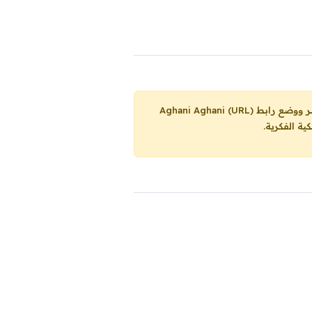
Aghani Aghani (URL)
ية الفكرية.