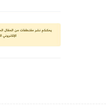
يمكنكم نشر مقتطفات من المقال الحاضر، ما حده الاقصى 25% من مجموع المقا
الإلكتروني ا