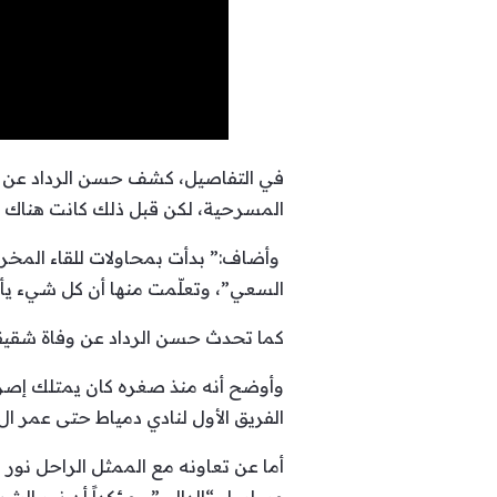
في التفاصيل، كشف حسن الرداد عن الص
المسرحية، لكن قبل ذلك كانت هناك س
وأضاف:” بدأت بمحاولات للقاء المخر
السعي”، وتعلّمت منها أن كل شيء يأ
كما تحدث حسن الرداد عن وفاة شقيقه عام 2003 التي أثّرت فيه كثيراً حيث قال أنه كان يفكر بالابتعاد عن 
وأوضح أنه منذ صغره كان يمتلك إصرارا
الفريق الأول لنادي دمياط حتى عمر ال16 عام.
أما عن تعاونه مع الممثل الراحل نور