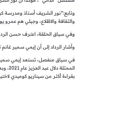
مسلسل “الدالي” ، مؤكداً أن نور الش
وتابع:”نور الشريف أستاذ ومدرسة كبير
والثقافة والاطّلاع، وجيلي هم عمرو 
وفي سياق الحلقة، اعترف حسن الرداد
وأشار الرداد إلى أن إيمي سمير غانم 
في سياق منفصل، تستعد إيمي سمير غان
الممثل
بقراءة أكثر من سيناريو كوميدي لاختيا