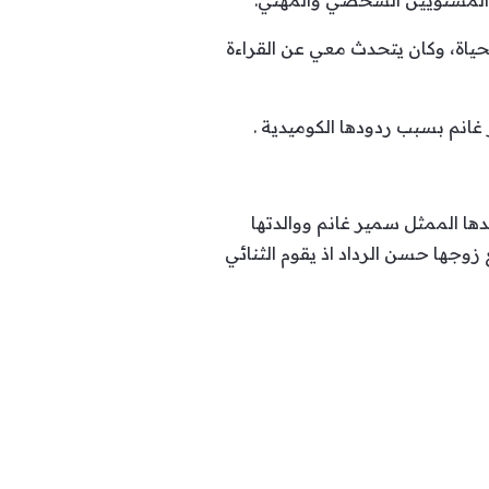
لى المستويين الشخصي والمهني.
لحياة، وكان يتحدث معي عن القراءة
انم بسبب ردودها الكوميدية .
ها الممثل سمير غانم ووالدتها
عاون فيه مع زوجها حسن الرداد اذ يقوم الثنائي