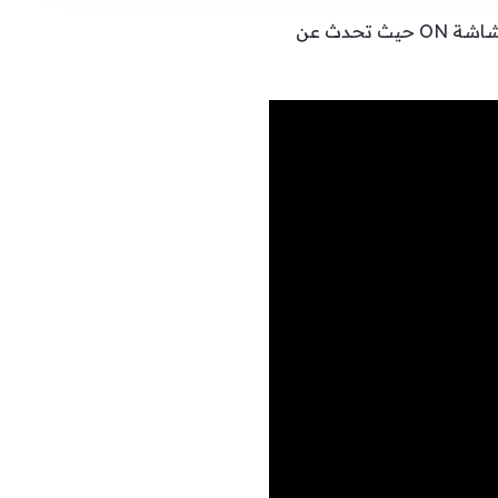
أطل الممثل المصري حسن الرداد في برنامج “كلمة أخيرة” الذي تقدمه الإعلامية لميس الحديدي على شاشة ON حيث تحدث عن