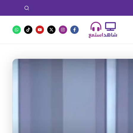
شاهد
استمع