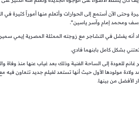
ريف كان يسلط الأضواء على الوجوه الجديدة وتعلم منه الكثير ع
ة وحتى الآن أستمع إلى الحوارات وأتعلم منها أموراً كثيرة في ا
يوسف ومحمد إمام وآسر ياسين”.
 أنه يفشل في التشاجر مع زوجته الممثلة المصرية إيمي سمير غ
تعتني بشكل كامل بابنهما فادي.
م للعودة إلى الساحة الفنية وذلك بعد غياب عنها منذ وفاة والد
ة دلال عبد العزيز عام 2021، وبعد ولادة مولودها الأول حيث أنها تستعد لفيلم جديد تت
ر الأفضل من بينها.