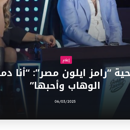
إعلام
ة “رامز ايلون مصر”: “أنا دم
الوهاب وأحبها”
06/03/2025