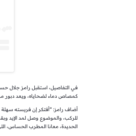
في التفاصيل، استقبل رامز جلال ح
كمصاص دماء لضحاياه، ويعد دبور من د
أضاف رامز: “أفتكر إن فريسته سهلة 
للركب، والموضوع وصل لمد الإيد وبق
الحديدة، معانا المطرب الحساس، اللي