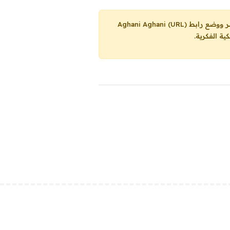
Aghani Aghani (URL)
ية الفكرية.