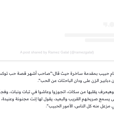
A post shared by Ramez Galal (@ramezgalal)
سام حبيب بمقدمة ساخرة حيث قال:”صاحب أشهر قصة حب توكس
بابير الزن على ودان الباحثات عن الحب”.
وهيعرف يقلبها من سكات، اتجوزوا وعاشوا في تبات ونبات، وفجأ
ى يسمع صريخهم القريب والبعيد، يقول لها إنت مجنونة وعنيدة،
 مزعل منه كل الناس، الأمور الحبيب”.