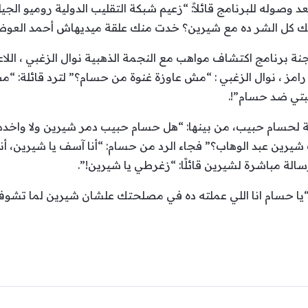
وصوله للبرنامج قائلاً: “زعيم شبكة التقليب الدولية روميو ال
منك كل الشر ده مع شيرين؟ خدت منك علقة ميديهاش أحمد العوض
ة برنامج اكتشاف مواهب مع النجمة الذهبية نوال الزغبي ، اللا
امز ، نوال الزغبي : “مش عاوزة غنوة من حسام؟” لترد قائلة: 
بتي ضد حسام”!.
 لحسام حبيب، من بينها: “هل حسام حبيب دمر شيرين ولا واخدها 
ب شيرين عبد الوهاب؟” فجاء الرد من حسام: “أنا آسف يا شيرين، 
الة مباشرة لشيرين قائلًا: “زغرطي يا شيرين!”.
 “يا حسام انا اللي عملته ده في مصلحتك علشان شيرين لما تشوف