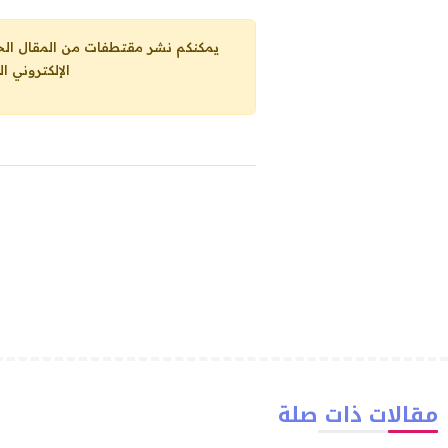
يمكنكم نشر مقتطفات من المقال الحاضر، ما حده الاقصى 25% من مجموع المقا
الإلكتروني ا
مقالات ذات صلة