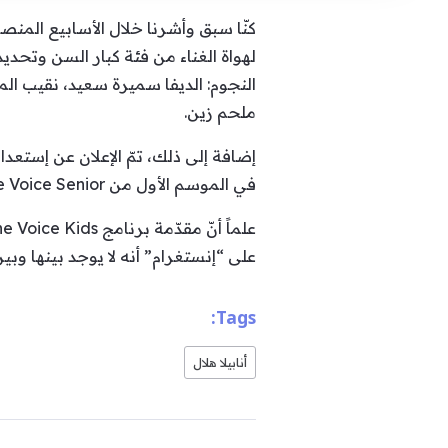
النجوم: الديفا سميرة سعيد، نقيب الم
ملحم زين.
في الموسم الأول من The Voice Senior مع الإعلامي ياسر السقاف.
على “إنستغرام” أنه لا يوجد بينها وبين إدارة “MBC” سوى ال
Tags:
أنابيلا هلال