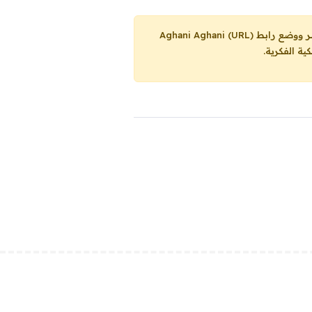
Aghani Aghani (URL)
ية الفكرية.