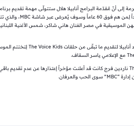
لهواة الغناء من فئة كبار السن
هن الموسيقية في مصر الفنان هاني شاكر، شمس الأغنية اللبنانية ن
إضافة إلى ذلك، تمّ الإعلان عن إستعداد
علماً أنّ مقدّمة برنامج The Voice Kids ناردين فرج كانت قد أعلنت مؤخراً إعتذارها عن 
حب والعرفان.