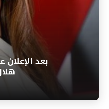
هلال تس