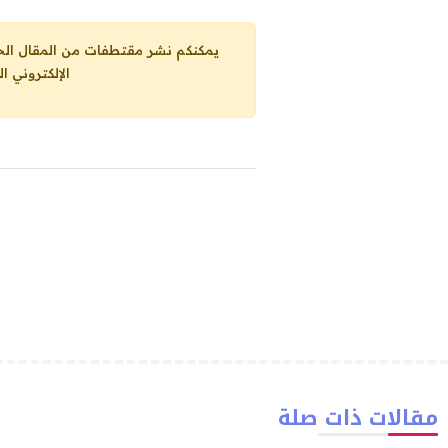
يمكنكم نشر مقتطفات من المقال الحاضر، ما حده الاقصى 25% من مجموع المقا
الإلكتروني ا
مقالات ذات صلة