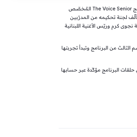
كنّا سبق وأشرنا خلال الأسابيع المنصرمة إلى أنّ مُقدّمة البرامج أنابيلا هلال ستتولّى مهمة تقديم برنامج The Voice Senior المُخصّص
 وتحديداً لِمن هم فوق 60 عاماً وسوف يُعرض عبر شاشة MBC، والذي تتألّف لجنة تحكيمه من المدرّبين
جوى كرم وريّس الأغنية اللبنانية
 أنابيلا لتقديم ما تبقّى من حلقات The Voice Kids لِتختتم الموسم الثالث من البرنامج وتبدأ تجربتها
عدم تقديم باقي حلقات البرنامج مؤكّدة عبر حسابها