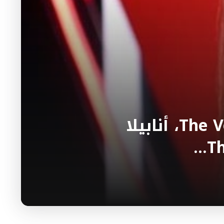
بعد الإعلان عن تقديمها برنامج The Voice Senior، أنابيلا