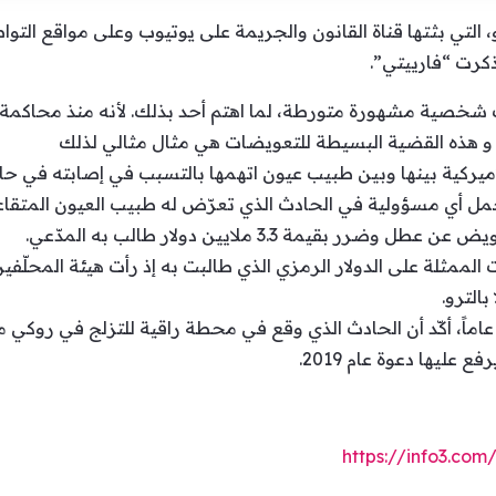
لتي بثتها قناة القانون والجريمة على يوتيوب وعلى مواقع التوا
اك شخصية مشهورة متورطة، لما اهتم أحد بذلك. لأنه منذ محاكمة
 هذه القضية البسيطة للتعويضات هي مثال مثالي لذلك
ة بينها وبين طبيب عيون اتهمها بالتسبب في إصابته في حادث تزلج عام 2016 
تحمل أي مسؤولية في الحادث الذي تعرّض له طبيب العيون المت
بقيمة 3.3 ملايين دولار طالب به المدّعي.
مثلة على الدولار الرمزي الذي طالبت به إذ رأت هيئة المحلّفين
الترو.
كان ساندرسون، البالغ من العمر 76 عاماً، أكّد أن الحادث الذي وقع في محطة راقية للت
 عليها دعوة عام 2019.
https://info3.co