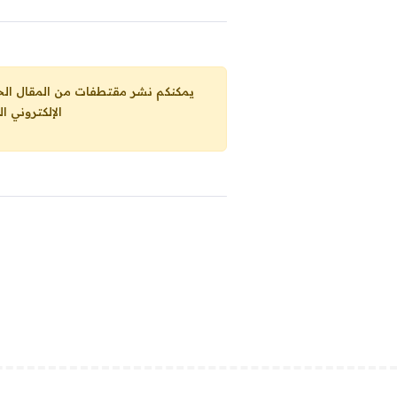
يمكنكم نشر مقتطفات من المقال الحاضر، ما حده الاقصى 25% من مجموع المقا
الإلكتروني ا