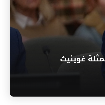
مثلة غوينيث