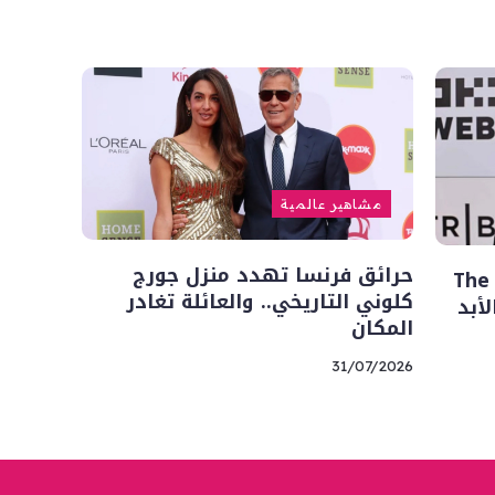
مشاهير عالمية
حرائق فرنسا تهدد منزل جورج
رحيل فينسنت باستوري.. بطل The
كلوني التاريخي.. والعائلة تغادر
المكان
31/07/2026