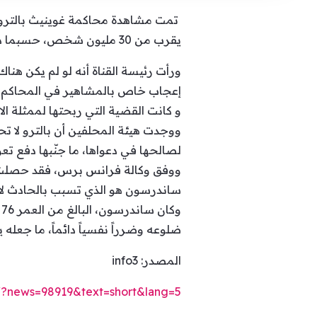
تمت مشاهدة محاكمة غوينيث بالترو، ا
يقرب من 30 مليون شخص، حسبما ذكرت “فارييتي”.
ورأت رئيسة القناة أنه لو لم يكن هن
إعجاب خاص بالمشاهير في المحاكم و
و كانت القضية التي ربحتها لممثلة الاميركي
ووجدت هيئة المحلفين أن بالترو لا 
لصالحها في دعواها، ما جنّبها دفع تعويض عن عطل وضرر 
ووفق وكالة فرانس برس، فقد حصلت الم
ساندرسون هو الذي تسبب بالحادث لا ب
و
ضلوعه وضرراً نفسياً دائماً، ما جعله يرفع
المصدر: info3
m/?news=98919&text=short&lang=5