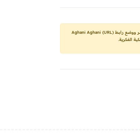
Aghani Aghani (URL)
ية الفكرية.