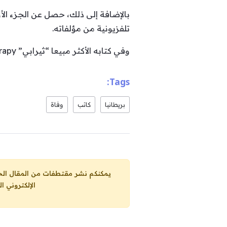
بالإضافة إلى ذلك، حصل عن الجزء الأو
تلفزيونية من مؤلفاته.
وفي كتابه الأكثر مبيعا “ثيرابي” Therapy عام 1995 يتناول عالم النخب الإعلامية وخصوصاً التلفزيون.
Tags:
بريطانيا
كاتب
وفاة
يمكنكم نشر مقتطفات من المقال الحاضر، ما حده الاقصى 25% من مجموع المقا
الإلكتروني ا