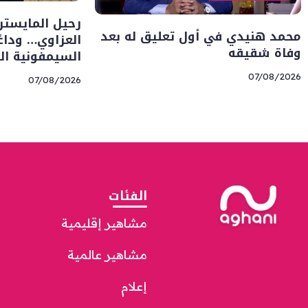
رحيل المايسترو
محمد هنيدي في أول تعليق له بعد
العزاوي… وداعً
وفاة شقيقه
السيمفونية الع
07/08/2026
07/08/2026
الفئات
مشاهير إقليمية
مشاهير عالمية
إعلام