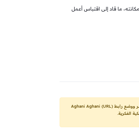
كانته، ما قاد إلى اقتباس أعمل
Aghani Aghani (URL)
ية الفكرية.