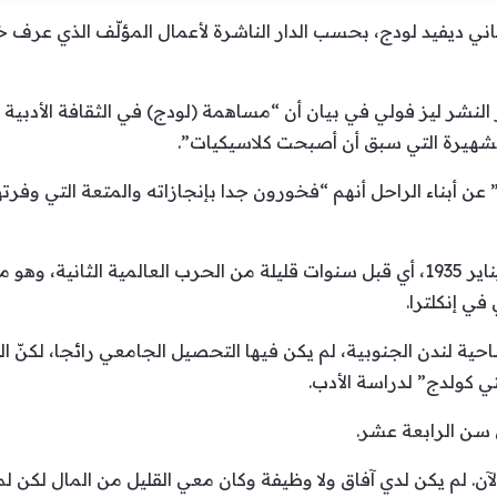
اً الكاتب البريطاني ديفيد لودج، بحسب الدار الناشرة لأعمال المؤلّف الذي
 النشر ليز فولي في بيان أن “مساهمة (لودج) في الثقافة الأدبي
والشهيرة التي سبق أن أصبحت كلاسيكيات”.
عن أبناء الراحل أنهم “فخورون جدا بإنجازاته والمتعة التي وفرته
ولد ديفيد لودج في 28 كانون الثاني/يناير 1935، أي قبل سنوات قليلة من الحرب العالمية 
 في إنكلترا.
ة لندن الجنوبية، لم يكن فيها التحصيل الجامعي رائجا، لكنّ 
تي كولدج” لدراسة الأدب.
ً الآن. لم يكن لدي آفاق ولا وظيفة وكان معي القليل من المال لكن 