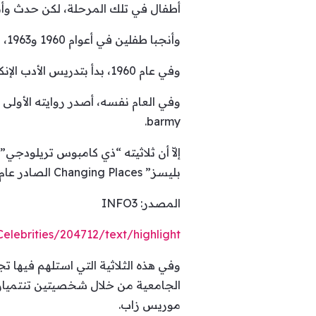
أطفال في تلك المرحلة، لكن حدث وأنجبن
وأنجبا طفلين في أعوام 1960 و1963، ابن وابنة. وولد لهم الابن الثاني كريستوفر في عام 1966 مصاباً بمتلازمة داون.
وفي عام 1960، بدأ بتدريس الأدب الإنكليزي في جامعة برمنغهام، حيث أمضى حياته المهنية بأكملها.
barmy.
بليسز” Changing Places الصادر عام 1975 و”سمول وورلد” Small World عام 1984 و”نايس وورك” Nice Work عام 1988.
المصدر: INFO3
Celebrities/204712/text/highlight/
وفي هذه الثلاثية التي استلهم فيها 
الجامعية من خلال شخصيتين تنتميان إ
موريس زاب.