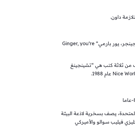
وفي العام نفسه، أصدر روايته الأولى “ذي بيكتشرغويرز” The Picturegoers، وتبعها عام 1962 رواية “جينجر، يور بارمي” Ginger, you’re
قدراته الأدبية، وهي تتألف من ثلاثة كتب هي “تشينجينغ
المتحدة، يصف بسخرية لاذعة البيئة
ليزي فيليب سوالو والأميركي