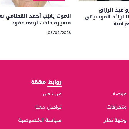
 عبد الرزاق
الموت يغيّب أحمد القطامي بع
ا لرائد الموسيقى
مسيرة دامت أربعة عقود
راقية
06/08/2026
روابط مهمّة
موضة
من نحن
متفرّقات
تواصل معنا
وجهة نظر
سياسة الخصوصية