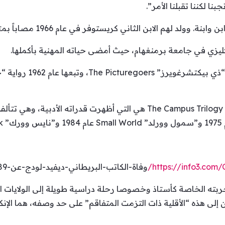
ا لكننا تقبلنا الأمر”.
إلاّ أن ثلاثيته “ذي كامبوس تريلودجي” The Campus Trilogy هي التي أظهرت 
https://info3.com/
وفاة-الكاتب-البريطاني-ديفيد-لودج-عن-89-عاما
تجربته الخاصة كأستاذ وخصوصا رحلة دراسية طويلة إلى الولايات 
لى هذه “الأقلية ذات التزمت المتفاقم” على حد وصفه، هما الإنك