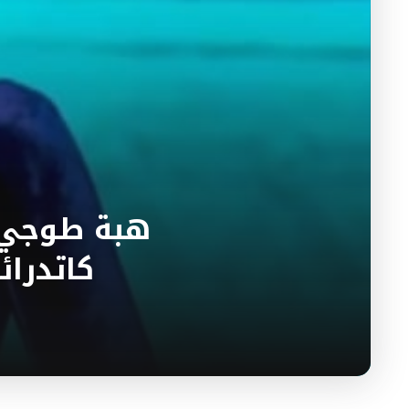
هبة طوجي س
كاتدرائيّة “re Dame De Paris