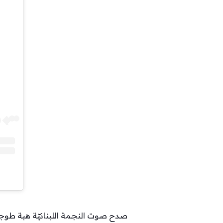
صدح صوت النجمة اللبنانيّة هبة طوجي