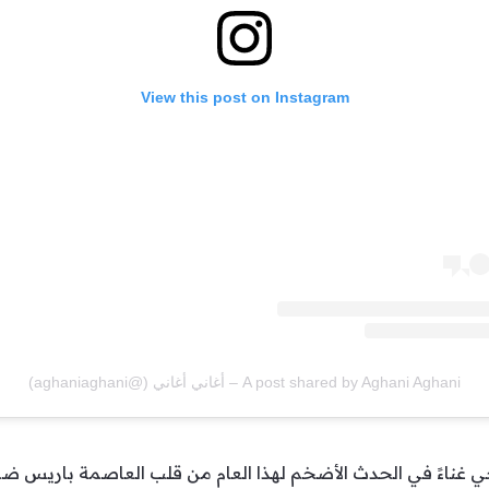
View this post on Instagram
A post shared by Aghani Aghani – أغاني أغاني (@aghaniaghani)
 غناءً في الحدث الأضخم لهذا العام من قلب العاصمة باريس ضمن ا