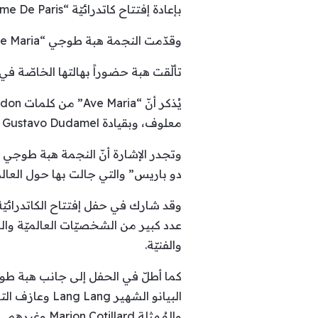
بإعادة إفتتاح كاتدرائيّة “Notre Dame De Paris ” التاريخيّة بعد الحريق الكبير الذي تعرّضت له في العام 2019.
وقدّمت النجمة هبة طوجي “Ave Maria” بأداء إستثنائيّ ساحر فجسّدت كلماتها بصوت حاضر وبأسلوب مؤثّر حرّك مشاعر الحاضرين.
تألّقت هبة حضوراً بهالتها الخاصّة في
معلوف، وبقيادة Gustavo Dudamel أحد أهمّ المايسترو في العالم وبمُرافقة الـ Orchestre Philharmonique de Radio France.
دو باريس” والتي جالت بها حول العالم م
عدد كبير من الشخصيّات العالميّة وا
والفنيّة.
والمُمثلة Marion Cotillard وغيرهم…