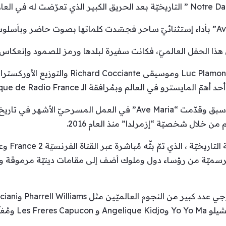
 هذا الحفل العالميّ، فكانت سفيرة لبلدها ورمز للصمود وإنعكاس لر
يُذكر أنّ “Ave Maria” من كلمات Luc Plamondon وموس
وتجدر الإشارة أنّ النجمة هبة طوجي سبق وقدّمت “Ave Maria” في العمل
ن خلال شخصيّة “إزمرلدا” منذ العام 2016.
وقد شارك ف
لرسميّة من رؤساء دول وملوك أضف إلى مقامات دينيّة مرموقة ون