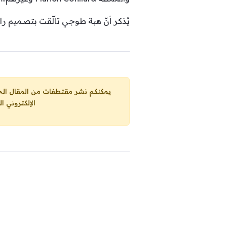
يُذكر أنّ هبة طوجي تألّقت بتصميم راقٍ من توقيع علامة relli
يمكنكم نشر مقتطفات من المقال الحاضر، ما حده الاقصى 25% من مجموع المقا
الإلكتروني ا