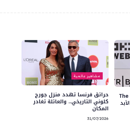
مشاهير عالمية
حرائق فرنسا تهدد منزل جورج
رحيل فينسنت باستوري.. بطل The
كلوني التاريخي.. والعائلة تغادر
المكان
31/07/2026