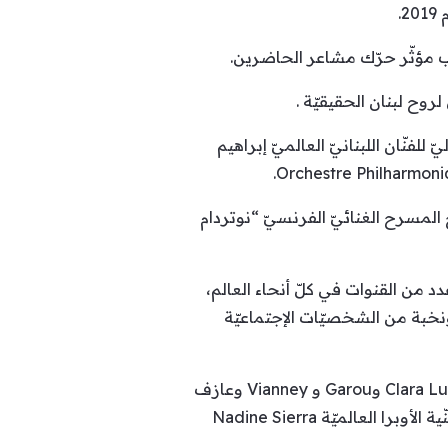
وح لبنان الحقيقيّة .
يقى Richard Cocciante والتوزيع الأوركستراليّ للفنّان اللبنانيّ العالميّ إبراهيم
 المسرحيّ الأشهر في تاريخ المسرح الغنائيّ الفرنسيّ “نوتردام
ي حفل إفتتاح الكاتدرائيّة التاريخيّة ، الذي تمّ بثّه مُباشرة عبر القناة الفرنسيّة France 2 وعدد من القنوات في كلّ أنحاء العالم،
خبة من الشخصيّات الإجتماعيّة
كما أطلّ في الحفل إلى جانب هبة طوجي عدد كبير من النجوم العالميّين مثل Pharrell Williams وClara Luciani وGarou و Vianney وعازف
البيانو الشهير Lang Lang وعازف التشيلو Yo Yo Ma وAngelique Kidjo و Les Freres Capucon ومُغنّية الأوبرا العالميّة Nadine Sierra