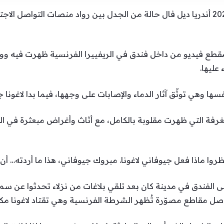
إستحوذت ملكة جمال فنزويلا لعام 2025 أندريا ديل فال حالة من الجدل بين رواد منصات
 مقطع فيديو من داخل فندق في الريفييرا الفرنسية ظهرت فيه 
عليها.
ها وهي توثّق آثار الدماء والإصابات على وجهها، فيما بدا لاغونا ج
 الغرفة التي ظهرت مقلوبة بالكامل، مع أثاث وأغراض مبعثرة ف
روا ماذا فعل جيوفاني لاغونا. مبروك جيوفاني، هذا ما أردته… أن
ى الفندق في مدينة كان بعد تلقي بلاغات من نزلاء تحدثوا عن 
ل مقاطع مصوّرة تُظهر الشرطة الفرنسية وهي تقتاد لاغونا مكبل