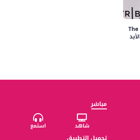
رحيل فينسنت باستوري.. بطل The
مباشر
شاهد
استمع
تحميل التطبيق