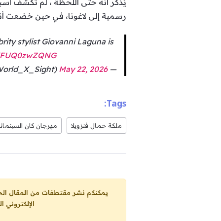
يُذكر أنّه حتى اللحظة ، لم تُكشف أس
رسمية إلى لاغونا، في حين خضعت أندر
rity stylist Giovanni Laguna is
om/FUQ0zwZQNG
May 22, 2026
— OGGY Janata Party (@World_X_Sight)
Tags:
ملكة حمال فنزويلا
مهرجان كان السينمائي ا
يمكنكم نشر مقتطفات من المقال الحاضر، ما حده الاقصى 25% من مجموع المقا
الإلكتروني ا