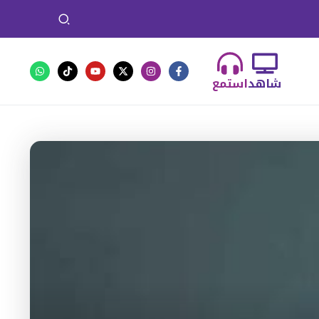
شاهد
استمع