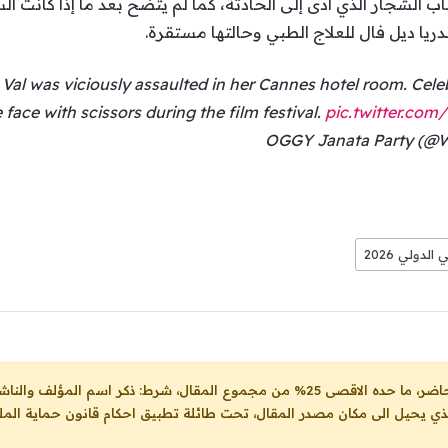
باب الشجار الذي أدى إلى الحادثة، كما لم يتضح بعد ما إذا كانت
يا ديل فال للعلاج الطبي وحالتها مستقرة.
Val was viciously assaulted in her Cannes hotel room. Celeb
 face with scissors during the film festival.
pic.twitter.c
لدولي 2026
ل، شرط: ذكر اسم المؤلف والناشر ووضع رابط
لذي يحيل الى مكان مصدر المقال، تحت طائلة تطبيق احكام قانون حماية الملك