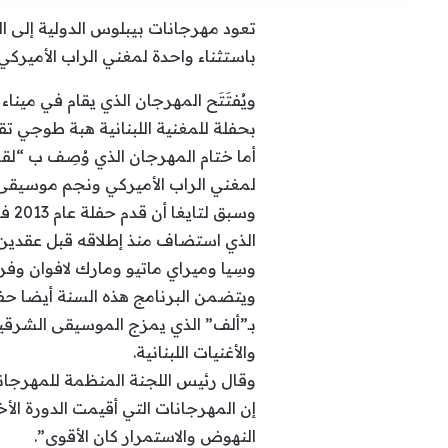
باستثناء واحدة لمغني الراب الأميركي
بحفلة للمغنية اللبنانية هبة طوجي تق
لمغني الراب الأميركي ونجم موسيقى “آر اند بي” تايغا (33 عاماً) الذي حققت أغنيتا
وسب
الذي استضاف منذ إطلاقه قبل عقدين عد
وسِيا وميراي ماتيو ومارك لافوان وف
ويتضمن البرنامج هذه السنة أيضا حفل
بـ”ألف” الذي يمزج الموسيقى الشرقي
والأغنيات اللبنانية.
وقال رئيس اللجنة المنظمة للمهرجان
النهوض والاستمرار كان الأقوى”.