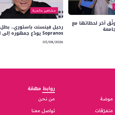
مشاهير عالمية
وثّق آخر لحظاتها مع
جامعة
Sopranos يودّع جمهوره إلى الأبد
03/08/2026
روابط مهمّة
موضة
من نحن
متفرّقات
تواصل معنا