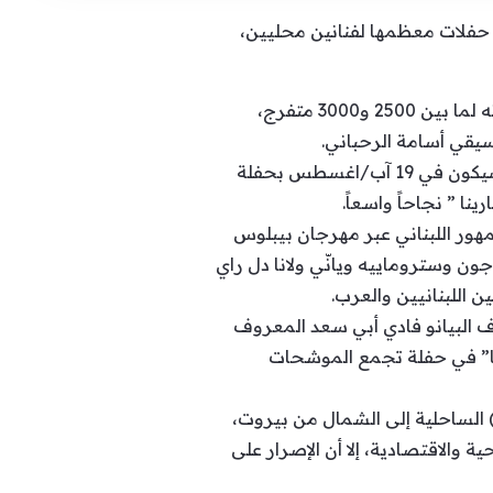
عد غياب 3 أعوام، ببرنامج يتضمن خمس حفلات معظمها لفنانين محليين،
ويُفتَتَح المهرجان الذي يقام في ميناء مدينة جبيل الأثرية في 5 آب/أغسطس على مسرح تتسع مدرجاته لما بين 2500 و3000 متفرج،
سيقي أسامة الرحباني.
أما ختام المهرجان الذي وُصِف ب “لقاء بين الشرق والغرب من خلال تفاعل الأذواق والفنون الإبداع”، فسيكون في 19 آب/اغسطس بحفلة
هور أمام الجمهور اللبناني عبر مهرجان بيبلوس
ون وستروماييه ويانّي ولانا دل راي
 اللبنانيين والعرب.
ف البيانو فادي أبي سعد المعروف
ليا” في حفلة تجمع الموشحات
الساحلية إلى الشمال من بيروت،
ي فرضته الظروف الصحية والاقتصادية، إلا أن الإصرار على