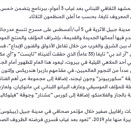
تعود مهرجانات بيبلوس الدولية إلى المشهد الثقافي اللبناني ب
 المعروف تايغا، بحسب ما أعلن المنظمون الثلاثاء.
دم فيها أعمالها الجديدة والقديمة، بإشراف المؤلف والمنتج المو
ه “تايست” و”أي مكارينا ” نجاحاً واسعاً.
ق لتايغا أن قدم حفلة عام 2013 في أحد الملاهي الليلية في بيروت، ليعود هذا العام للظ
داً من النجوم العالميين، في مقدّمهم باربرا هندريكس وإلتون ج
رقة “سكوربيونز” وجون ليجند، إضافة إلى مجموعة من أهم الفنانين
ة للمؤلف الموسيقي وعازف البيانو اللبناني غي مانوكيان، ولعاز
ة بالجاز والفلامنكو، إضافة إلى كورس “عشتار” وجوقة “فيلوكا
ات رافاييل صفير خلال مؤتمر صحافي في مدينة جبيل (بيبلوس) 
إن المهرجانات التي أقيمت الدورة الأخيرة منها عام 2019، “تعود بعد غياب قسر