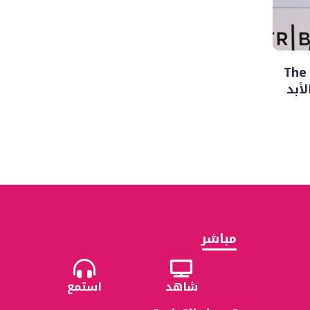
رحيل فينسنت باستوري.. بطل The
مباشر
شاهد
استمع