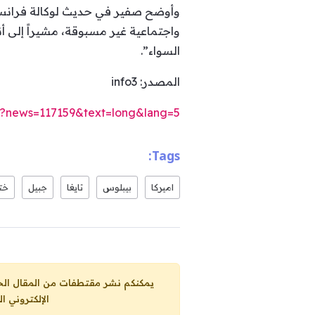
وأوضح صفير في حديث لوكالة فرانس 
واجتماعية غير مسبوقة، مشيراً إلى أ
السواء”.
المصدر: info3
m/?news=117159&text=long&lang=5
Tags:
اميركا
بيبلوس
تايغا
جبيل
خت
يمكنكم نشر مقتطفات من المقال الحاضر، ما حده الاقصى 25% من مجموع المقا
الإلكتروني ا