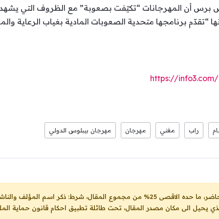
برس أن المهرجانات “تكيّفت بصعوبة” مع الظروف التي يشهدها
نها “تقدّم برنامجها متحدية الصعوبات المادية بغياب الرعاية و
https://info3.co
ام
راب
مغني
مهرجان
مهرجان بيبلوس الدولي
ل، شرط: ذكر اسم المؤلف والناشر ووضع رابط
لذي يحيل الى مكان مصدر المقال، تحت طائلة تطبيق احكام قانون حماية الملك