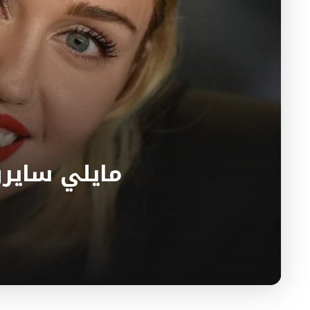
مايلي سايرو