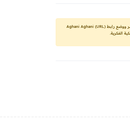
Aghani Aghani (URL)
ية الفكرية.