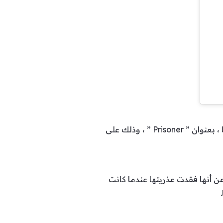
نشرت النجمة العالمية مايلي سايروس الإعلان الدعائي للديو الغنائي الجديد مع النجمة العالمية دوا ليبا ، بعنوان ” Prisoner ” ، وذلك على
ن أنها فقدت عذريتها عندما كانت