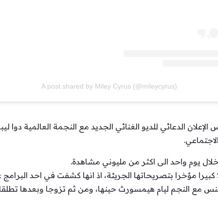
A post shared by Miley Cyrus (@mileycyrus)
اجتماعي.
لال يوم واحد الى اكثر من مليوني مشاهدة.
بيرا مؤخرا بتصريحاتها الجريئة، اذ انها كشفت في احد البرامج ع