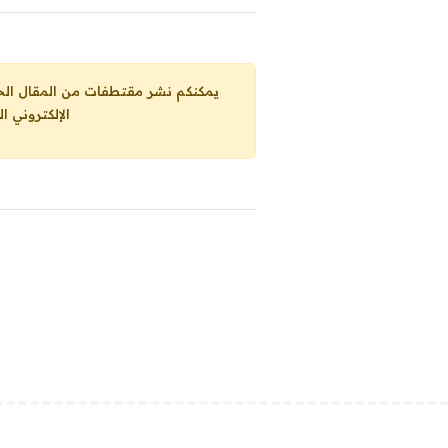
يمكنكم نشر مقتطفات من المقال الحاضر، ما حده الاقصى 25% من مجموع المقا
الإلكتروني ا