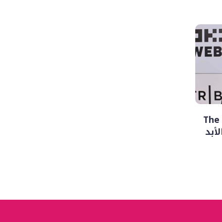
رحيل فينسنت باستوري.. بطل The