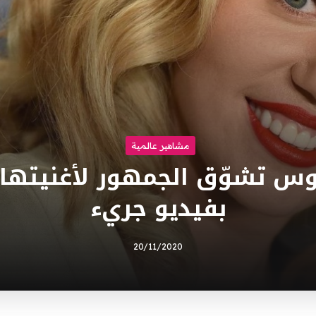
مشاهير عالمية
س تشوّق الجمهور لأغنيتها م
بفيديو جريء
20/11/2020