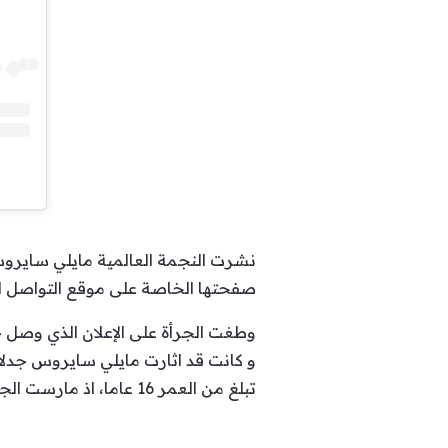
صفحتها الخاصة على موقع التواصل ال
وطغت الجرأة على الإعلان الذي وصل خ
و كانت قد اثارت مايلي سايروس جدلا ك
تبلغ من العمر 16 عاما، اذ مارست الجنس مع النجم ليام هيمسورث حينها، ومن ثم تزوجا وبعدها تطلقا.