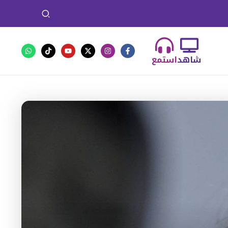
شاهد
استمع