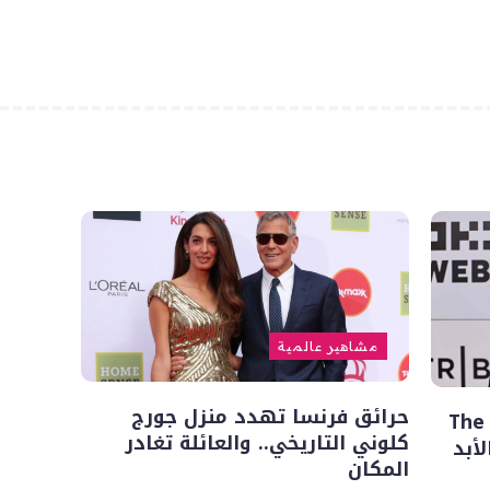
مشاهير عالمية
حرائق فرنسا تهدد منزل جورج
رحيل فينسنت باستوري.. بطل The
كلوني التاريخي.. والعائلة تغادر
المكان