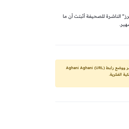
ز” الناشرة للصحيفة أثبتت أن ما
هير.
Aghani Aghani (URL)
ية الفكرية.