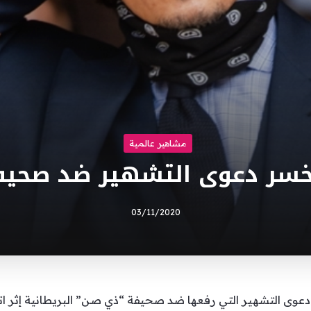
مشاهير عالمية
خسر دعوى التشهير ضد صحيف
03/11/2020
ى التشهير التي رفعها ضد صحيفة “ذي صن” البريطانية إثر اتها