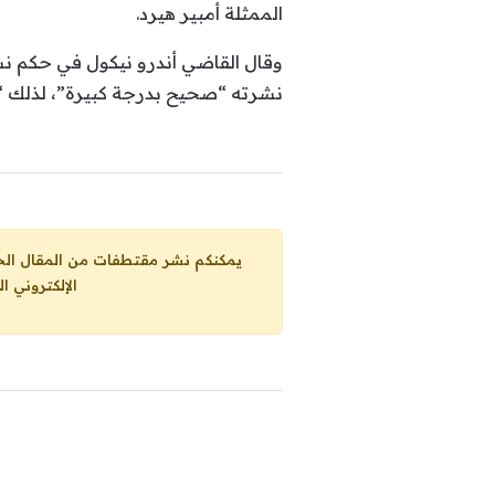
الممثلة أمبير هيرد.
وقال القاضي أندرو نيكول في حكم نشرت
نشرته “صحيح بدرجة كبيرة”، لذلك “ل
يمكنكم نشر مقتطفات من المقال الحاضر، ما حده الاقصى 25% من مجموع المقا
الإلكتروني ا