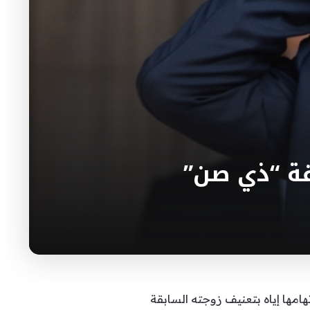
ة “ذي صن”
مها إياه بتعنيف زوجته السابقة