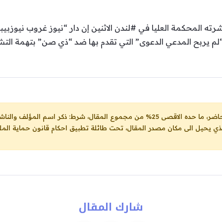
ه المحكمة العليا في #لندن الاثنين إن دار “نيوز غروب نيوزبيبر
م يربح المدعي الدعوى” التي تقدم بها ضد “ذي صن” بتهمة التش
ل، شرط: ذكر اسم المؤلف والناشر ووضع رابط
لذي يحيل الى مكان مصدر المقال، تحت طائلة تطبيق احكام قانون حماية الملك
شارك المقال