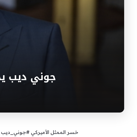
جوني ديب ي
خسر الممثل الأميركي #جوني_ديب دعو