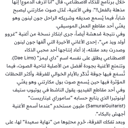
خلال برنامج للذكاء الاصطناعي، قال “أنا أذرف الدموع! إنها
مذهلة بالفعل!!”. وفي الأغنية، عُدّل صوت مكارتني ليصبح
شاباً، فيما يُسمع صديقه وشريكه الراحل جون لينون وهو
يغنّي أحد مقاطع العمل الموسيقي.
وفي نتيجة مُدهشة أيضاً، جرى ابتكار نسخة من أغنية “غروو
أولد ويذ مي”، إحدى الأغاني الأخيرة التي ألّفها جون لينون
وصدرت بعد مقتله، إذ أعاد إنتاجها أحد محبي الذكاء
الاصطناعي يطلق على نفسه اسم “داي ليمز” (Dae Lims).
وتتمتع الأغنية بجودة أفضل من الأصلية لناحية الصوت، فيما
تُسمَع فيها جوقة تُذكّر بالأيام الخوالي للفرقة. وأكثر اللحظات
المؤثرة فيها حين يُسمع صوت بول مكارتني وهو يغنّي.
وفي أحد مقاطع الفيديو، يقول الناشط في يوتيوب ستيف
أونوتيرا الذي يتابع حسابه “ساموراي غيتاريست”
(SamuraiGuitarist) مليون مستخدم “عندما أسمع الأغنية
أجهش بالبكاء”.
وبعد تفكك الفرقة، حُرم محبّوها من “نهاية سعيدة” لها، على