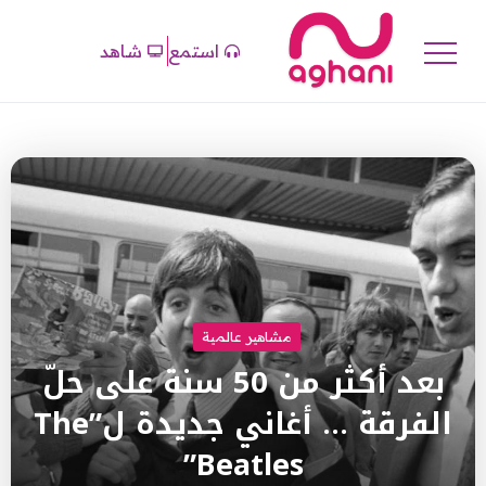
استمع
شاهد
مشاهير عالمية
بعد أكثر من 50 سنة على حلّ
الفرقة … أغاني جديدة ل”The
Beatles”