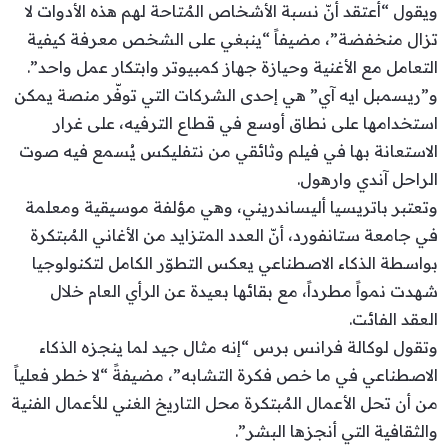
ويقول “أعتقد أنّ نسبة الأشخاص المُتاحة لهم هذه الأدوات لا
تزال منخفضة”، مضيفاً “ينبغي على الشخص معرفة كيفية
التعامل مع الأغنية وحيازة جهاز كمبيوتر وابتكار عمل واحد”.
و”ريسمبل ايه آي” هي إحدى الشركات التي توفّر منصة يمكن
استخدامها على نطاق أوسع في قطاع الترفيه، على غرار
الاستعانة بها في فيلم وثائقي من نتفليكس يُسمع فيه صوت
الراحل آندي وارهول.
وتعتبر باتريسيا أليساندريني، وهي مؤلفة موسيقية ومعلمة
في جامعة ستانفورد، أنّ العدد المتزايد من الأغاني المُبتكرة
بواسطة الذكاء الاصطناعي يعكس التطوّر الكامل لتكنولوجيا
شهدت نمواً مطرداً، مع بقائها بعيدة عن الرأي العام خلال
العقد الفائت.
وتقول لوكالة فرانس برس “إنه مثال جيد لما ينجزه الذكاء
الاصطناعي في ما خص فكرة التشابه”، مضيفةً “لا خطر فعلياً
من أن تحل الأعمال المُبتكرة محل التاريخ الغني للأعمال الفنية
والثقافية التي أنجزها البشر”.