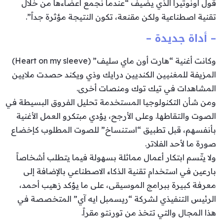
قول أونوتيرا الذي يضيف “عندما نجمع أعضاءها من خلال
تقنية اصطناعية ولكن مقنعة، تكون النتيجة مؤثرة جداً”.
– أداة جديدة –
وكانت أغنية “هارت أون ماي سليف” (Heart on my sleeve)
المزيفة للمغنيين الكنديين درايك وذي ويكند حصدت ملايين
المشاهدات في تيك توك ومنصات أخرى.
ومن شأن التكنولوجيا المستخدمة تحليل الفروق البسيطة في
الصوت والتقاطها. وعلى الأرجح، يؤدي مبتكرو العمل الأغنية
بأنفسهم، قبل تطبيق “استنساخ” للصوت المطلوب كإخضاع
صورة ما لأحد الفلاتر.
ولا يتّسم ابتكار أعمال مماثلة بسهولة فيما يتطلب أشخاصاً
بارعين في استخدام تقنية الذكاء الاصطناعي بالإضافة إلى
معرفة كبيرة ببرامج الموسيقى، على ما يؤكد زهيب أحمد،
الرئيس التنفيذي لشركة “ريسمبل ايه آي” المتخصصة في
هذا المجال والتي تتخذ من تورنتو مقراً.