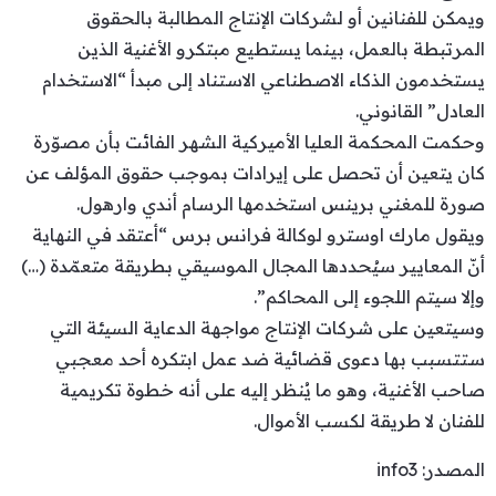
ويمكن للفنانين أو لشركات الإنتاج المطالبة بالحقوق
المرتبطة بالعمل، بينما يستطيع مبتكرو الأغنية الذين
يستخدمون الذكاء الاصطناعي الاستناد إلى مبدأ “الاستخدام
العادل” القانوني.
وحكمت المحكمة العليا الأميركية الشهر الفائت بأن مصوّرة
كان يتعين أن تحصل على إيرادات بموجب حقوق المؤلف عن
صورة للمغني برينس استخدمها الرسام أندي وارهول.
ويقول مارك اوسترو لوكالة فرانس برس “أعتقد في النهاية
أنّ المعايير سيُحددها المجال الموسيقي بطريقة متعمّدة (…)
وإلا سيتم اللجوء إلى المحاكم”.
وسيتعين على شركات الإنتاج مواجهة الدعاية السيئة التي
ستتسبب بها دعوى قضائية ضد عمل ابتكره أحد معجبي
صاحب الأغنية، وهو ما يُنظر إليه على أنه خطوة تكريمية
للفنان لا طريقة لكسب الأموال.
المصدر: info3