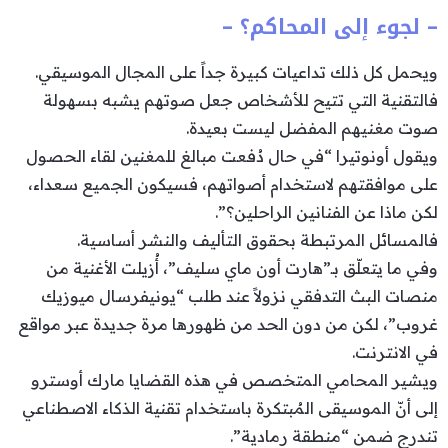
– لجوء إلى المحاكم؟ –
ويحمل كل ذلك تداعيات كبيرة جداً على المجال الموسيقي.
فالتقنية التي تتيح للأشخاص جعل صوتهم يشبه بسهولة
صوت مغنيهم المفضل ليست بعيدة.
ويقول أونوتيرا “في حال دُفعت مبالغ للمغنين لقاء الحصول
على موافقتهم لاستخدام أصواتهم، فسيكون الجميع سعداء،
لكن ماذا عن الفنانين الراحلين؟”.
فالمسائل المرتبطة بحقوق التأليف والنشر أساسية.
وفي ما يتعلّق بـ”هارت أون ماي سليف”، أُزيلت الأغنية من
منصات البث التدفقي نزولاً عند طلب “يونيفرسال ميوزيك
غروب”، لكن من دون الحد من ظهورها مرة جديدة عبر مواقع
في الانترنت.
ويشير المحامي المتخصص في هذه القضايا مارك أوسترو
إلى أنّ الموسيقى المُبتكرة باستخدام تقنية الذكاء الاصطناعي
تندرج ضمن “منطقة رمادية”.