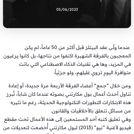
05/06/2023
عندما ولّى عقد البيتلز قبل أكثر من 50 عاماً، لم يكن
المعجبون بالفرقة الشهيرة اكتفوا من نتاجها، بل كانوا يرغبون
في المزيد، وها هي تقنيات الذكاء الاصطناعي التي باتت
متوافرة اليوم تروي غليلهم، ولو جزئياً.
ومن خلال “جمع” أعضاء الفرقة الأربعة مرة جديدة، أو إعادة
تناول أحدث أعمال بول مكارتني بصوته عندما كان شاباً، تُبرز
هذه الابتكارات التطورات التكنولوجية الحديثة، رغم ما تثيره
من مسائل تتعلق بالأخلاقيات والقانون.
وفي تعليق كتبه أحد المستمعين إلى هذه الأعمال تحت مقطع
فيديو لأغنية “نيو” (2013) لبول مكارتني أُخضعت لتعديلات من