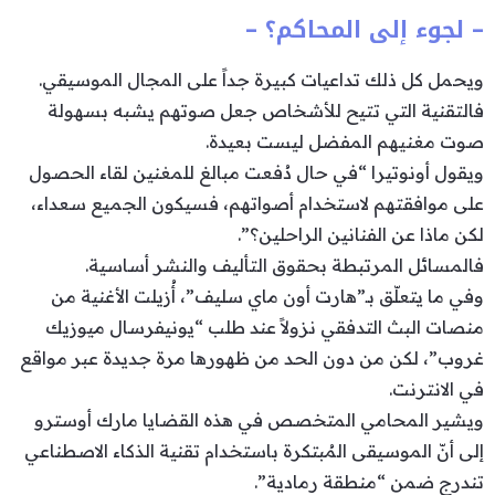
– لجوء إلى المحاكم؟ –
ويحمل كل ذلك تداعيات كبيرة جداً على المجال الموسيقي.
فالتقنية التي تتيح للأشخاص جعل صوتهم يشبه بسهولة
صوت مغنيهم المفضل ليست بعيدة.
ويقول أونوتيرا “في حال دُفعت مبالغ للمغنين لقاء الحصول
على موافقتهم لاستخدام أصواتهم، فسيكون الجميع سعداء،
لكن ماذا عن الفنانين الراحلين؟”.
فالمسائل المرتبطة بحقوق التأليف والنشر أساسية.
وفي ما يتعلّق بـ”هارت أون ماي سليف”، أُزيلت الأغنية من
منصات البث التدفقي نزولاً عند طلب “يونيفرسال ميوزيك
غروب”، لكن من دون الحد من ظهورها مرة جديدة عبر مواقع
في الانترنت.
ويشير المحامي المتخصص في هذه القضايا مارك أوسترو
إلى أنّ الموسيقى المُبتكرة باستخدام تقنية الذكاء الاصطناعي
تندرج ضمن “منطقة رمادية”.