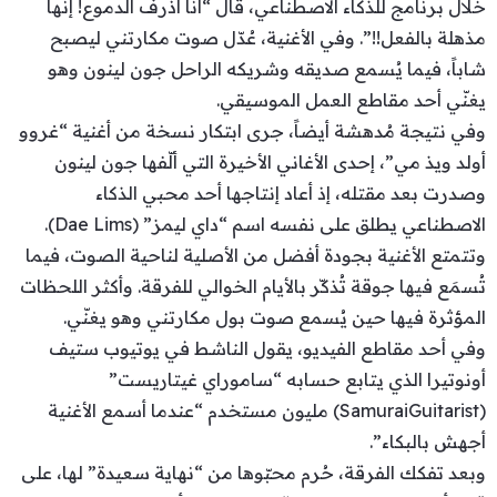
خلال برنامج للذكاء الاصطناعي، قال “أنا أذرف الدموع! إنها
مذهلة بالفعل!!”. وفي الأغنية، عُدّل صوت مكارتني ليصبح
شاباً، فيما يُسمع صديقه وشريكه الراحل جون لينون وهو
يغنّي أحد مقاطع العمل الموسيقي.
وفي نتيجة مُدهشة أيضاً، جرى ابتكار نسخة من أغنية “غروو
أولد ويذ مي”، إحدى الأغاني الأخيرة التي ألّفها جون لينون
وصدرت بعد مقتله، إذ أعاد إنتاجها أحد محبي الذكاء
الاصطناعي يطلق على نفسه اسم “داي ليمز” (Dae Lims).
وتتمتع الأغنية بجودة أفضل من الأصلية لناحية الصوت، فيما
تُسمَع فيها جوقة تُذكّر بالأيام الخوالي للفرقة. وأكثر اللحظات
المؤثرة فيها حين يُسمع صوت بول مكارتني وهو يغنّي.
وفي أحد مقاطع الفيديو، يقول الناشط في يوتيوب ستيف
أونوتيرا الذي يتابع حسابه “ساموراي غيتاريست”
(SamuraiGuitarist) مليون مستخدم “عندما أسمع الأغنية
أجهش بالبكاء”.
وبعد تفكك الفرقة، حُرم محبّوها من “نهاية سعيدة” لها، على