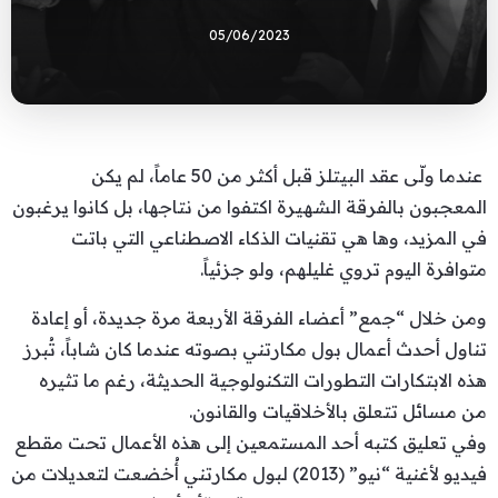
05/06/2023
عندما ولّى عقد البيتلز قبل أكثر من 50 عاماً، لم يكن
المعجبون بالفرقة الشهيرة اكتفوا من نتاجها، بل كانوا يرغبون
في المزيد، وها هي تقنيات الذكاء الاصطناعي التي باتت
متوافرة اليوم تروي غليلهم، ولو جزئياً.
ومن خلال “جمع” أعضاء الفرقة الأربعة مرة جديدة، أو إعادة
تناول أحدث أعمال بول مكارتني بصوته عندما كان شاباً، تُبرز
هذه الابتكارات التطورات التكنولوجية الحديثة، رغم ما تثيره
من مسائل تتعلق بالأخلاقيات والقانون.
وفي تعليق كتبه أحد المستمعين إلى هذه الأعمال تحت مقطع
فيديو لأغنية “نيو” (2013) لبول مكارتني أُخضعت لتعديلات من