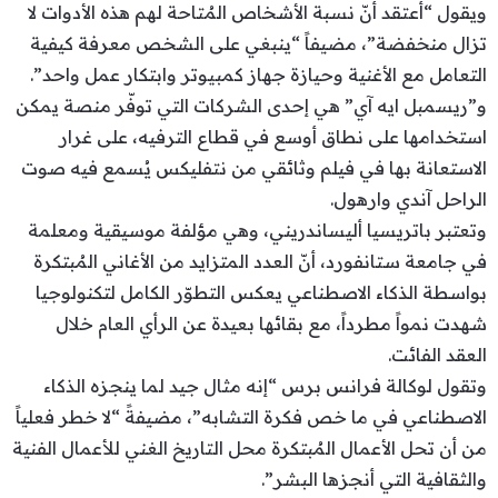
ويقول “أعتقد أنّ نسبة الأشخاص المُتاحة لهم هذه الأدوات لا
تزال منخفضة”، مضيفاً “ينبغي على الشخص معرفة كيفية
التعامل مع الأغنية وحيازة جهاز كمبيوتر وابتكار عمل واحد”.
و”ريسمبل ايه آي” هي إحدى الشركات التي توفّر منصة يمكن
استخدامها على نطاق أوسع في قطاع الترفيه، على غرار
الاستعانة بها في فيلم وثائقي من نتفليكس يُسمع فيه صوت
الراحل آندي وارهول.
وتعتبر باتريسيا أليساندريني، وهي مؤلفة موسيقية ومعلمة
في جامعة ستانفورد، أنّ العدد المتزايد من الأغاني المُبتكرة
بواسطة الذكاء الاصطناعي يعكس التطوّر الكامل لتكنولوجيا
شهدت نمواً مطرداً، مع بقائها بعيدة عن الرأي العام خلال
العقد الفائت.
وتقول لوكالة فرانس برس “إنه مثال جيد لما ينجزه الذكاء
الاصطناعي في ما خص فكرة التشابه”، مضيفةً “لا خطر فعلياً
من أن تحل الأعمال المُبتكرة محل التاريخ الغني للأعمال الفنية
والثقافية التي أنجزها البشر”.