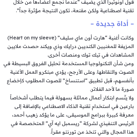
قول أونوتيرا الذي يضيف “عندما نجمع أعضاءها من خلال
تقنية اصطناعية ولكن مقنعة، تكون النتيجة مؤثرة جداً”.
– أداة جديدة –
وكانت أغنية “هارت أون ماي سليف” (Heart on my sleeve)
المزيفة للمغنيين الكنديين درايك وذي ويكند حصدت ملايين
المشاهدات في تيك توك ومنصات أخرى.
ومن شأن التكنولوجيا المستخدمة تحليل الفروق البسيطة في
الصوت والتقاطها. وعلى الأرجح، يؤدي مبتكرو العمل الأغنية
بأنفسهم، قبل تطبيق “استنساخ” للصوت المطلوب كإخضاع
صورة ما لأحد الفلاتر.
ولا يتّسم ابتكار أعمال مماثلة بسهولة فيما يتطلب أشخاصاً
بارعين في استخدام تقنية الذكاء الاصطناعي بالإضافة إلى
معرفة كبيرة ببرامج الموسيقى، على ما يؤكد زهيب أحمد،
الرئيس التنفيذي لشركة “ريسمبل ايه آي” المتخصصة في
هذا المجال والتي تتخذ من تورنتو مقراً.