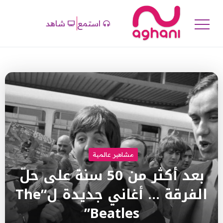
استمع
شاهد
مشاهير عالمية
بعد أكثر من 50 سنة على حلّ
الفرقة … أغاني جديدة ل”The
Beatles”