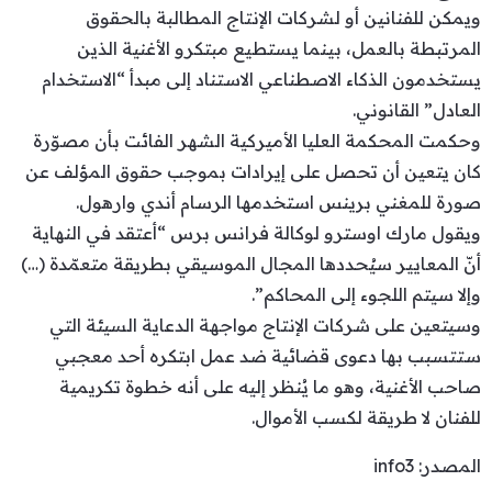
ويمكن للفنانين أو لشركات الإنتاج المطالبة بالحقوق
المرتبطة بالعمل، بينما يستطيع مبتكرو الأغنية الذين
يستخدمون الذكاء الاصطناعي الاستناد إلى مبدأ “الاستخدام
العادل” القانوني.
وحكمت المحكمة العليا الأميركية الشهر الفائت بأن مصوّرة
كان يتعين أن تحصل على إيرادات بموجب حقوق المؤلف عن
صورة للمغني برينس استخدمها الرسام أندي وارهول.
ويقول مارك اوسترو لوكالة فرانس برس “أعتقد في النهاية
أنّ المعايير سيُحددها المجال الموسيقي بطريقة متعمّدة (…)
وإلا سيتم اللجوء إلى المحاكم”.
وسيتعين على شركات الإنتاج مواجهة الدعاية السيئة التي
ستتسبب بها دعوى قضائية ضد عمل ابتكره أحد معجبي
صاحب الأغنية، وهو ما يُنظر إليه على أنه خطوة تكريمية
للفنان لا طريقة لكسب الأموال.
المصدر: info3