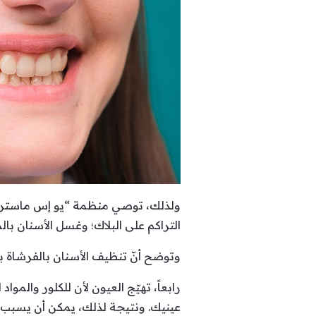
ولذلك، توصي منظمة “يو إس ماسترز ل
التراكم على البلاك؛ وغسل الأسنان بال
وتوضح أنّ تنظيف الأسنان بالفرشاة بعد
رابعاً، تهيّج العيون لأن للكلور والمو
عينيك. ونتيجة لذلك، يمكن أن يسبب الك