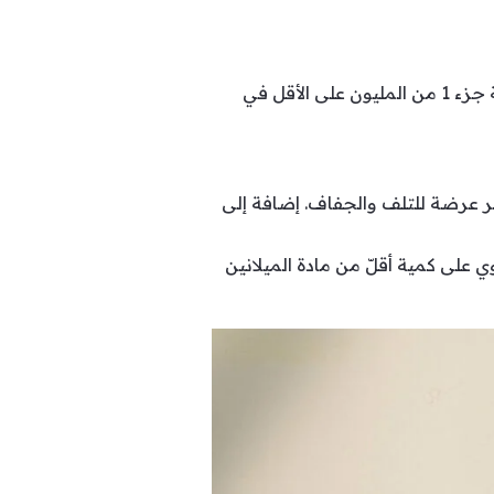
في هذا السياق، حددت مراكز السيطرة على الأمراض والوقاية منها (CDC)، كمية الكلور المناسبة بنسبة جزء 1 من المليون على الأقل في
كثر عرضة للتلف والجفاف. إضافة إلى
 على كمية أقلّ من مادة الميلانين