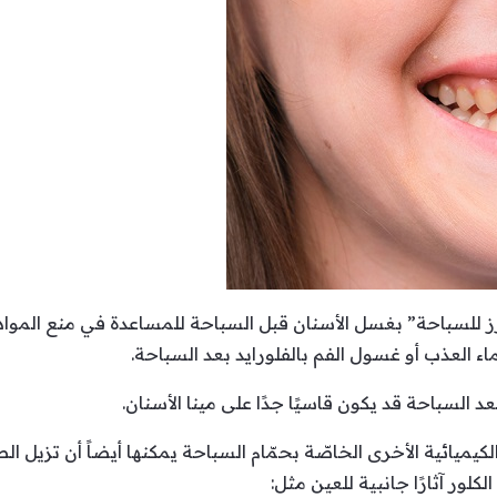
لسباحة” بغسل الأسنان قبل السباحة للمساعدة في منع المواد 
ماء العذب أو غسول الفم بالفلورايد بعد السباحة.
 السباحة قد يكون قاسيًا جدًا على مينا الأسنان.
اد الكيميائية الأخرى الخاصّة بحمّام السباحة يمكنها أيضاً أن تزيل
لور آثارًا جانبية للعين مثل: