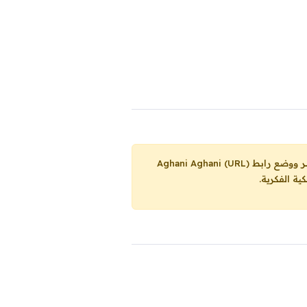
Aghani Aghani (URL)
ية الفكرية.