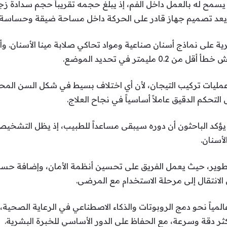
سمح له بالعمل داخل الفم، إذ يبلغ حجمه تقريباً حجم سدادة زج
د تصميم جهاز قادر على الحركة داخل مساحة ضيقة وحساسة تحدياً 
ة على نماذج أسنان صناعية ومواد تحاكي صلابة مينا الأسنان. وأظ
ليمتر في تحديد الموضع.
مليات تركيب التيجان، لأن أي اختلاف بسيط في شكل السن المحضر
لتحكم الدقيق عاملاً أساسياً في نجاح العلاج.
، يؤكد الباحثون أن دوره سيبقى مساعداً للطبيب، إذ يظل التشخي
أسنان.
تطوير، حيث يعمل الفريق على تحسين أنظمة الأمان، وإضافة حساسا
لانتقال إلى مرحلة الاستخدام مع المرضى.
لمياً نحو دمج الروبوتات والذكاء الاصطناعي في الرعاية الصحي
ر دقة وسرعة، مع الحفاظ على الدور الأساسي للخبرة البشرية.