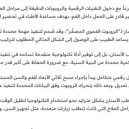
ً مع دخول التقنيات الرقمية والروبوتات الدقيقة إلى مراحل العل
ر قادر على العمل داخل الفم، بهدف مساعدة الأطباء في تحضير الأ
ت اسم MIR، وهو اختصار لـ”الروبوت الفموي المصغّر”، وقد صُمم لتنفيذ مهمة 
عد الطبيب على الوصول إلى الشكل المثالي المطلوب لتركيب ال
الأسنان، بل إلى توفير أداة تكنولوجية متقدمة تسانده في تنفيذ 
كمية محددة من البنية السنية، مع ضرورة الحفاظ على أكبر قدر 
ل رقمي متكامل يبدأ بإجراء مسح ثلاثي الأبعاد للفم والسن الم
 تعديل. وبعد ذلك يتحرك الروبوت وفق البيانات المحددة لتنفيذ ع
ب الأسنان بشكل متزايد نحو استخدام التكنولوجيا لتقليل الوقت 
حل العلاج التي كانت تتطلب زيارات متعددة، مثل تجهيز السن، 