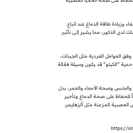
 الحفاظ على صحة الخلايا العصبية
ت لجين “APOE4” تمتّعن بصحة أفضل للأمعاء وزيادة طاقة الدماغ عند اتباع
ات لدى الذكور، مما يشير إلى تأثير
ت وفق العوامل الفردية مثل الجينات،
حمية “الكيتو” قد يكون وسيلة فعّالة
ة والجنس وصحة الأمعاء والعمر، بدل
اً للحفاظ على صحة الدماغ وتأخير
ض العصبية المزمنة مثل ألزهايمر.
https://