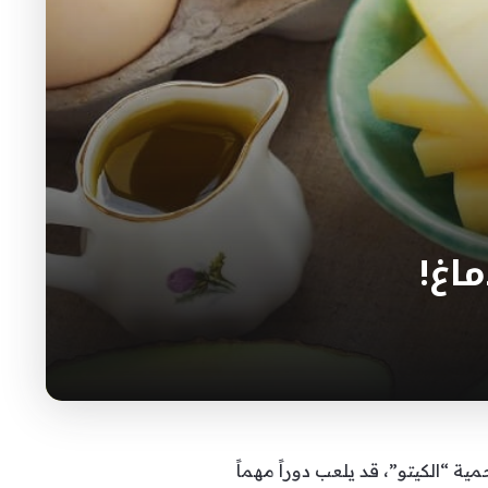
اغ!
 “الكيتو”، قد يلعب دوراً مهماً