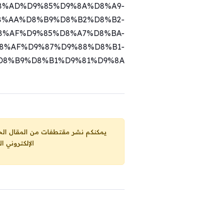
8%AD%D9%85%D9%8A%D8%A9-
8%AA%D8%B9%D8%B2%D8%B2-
8%AF%D9%85%D8%A7%D8%BA-
8%AF%D9%87%D9%88%D8%B1-
D8%B9%D8%B1%D9%81%D9%8A
يمكنكم نشر مقتطفات من المقال الحاضر، ما حده الاقصى 25% من مجموع المقا
الإلكتروني ا