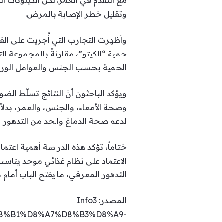
مع التقدّم في العمر. لكن الكيتونات ا
وتقليل خطر الإصابة بالمرض.
حمية “الكيتو”، مقارنةً بالمجموعة الت
الحمية بحسب الجنس والعوامل الوراث
ويؤكد الباحثون أنّ النتائج تسلّط الض
وصحة الأمعاء، والجنس، والعمر، بدلاً
لدعم صحة الدماغ والحد من التدهور 
ختاماً، تؤكد هذه الدراسة أهمية اعتم
الاعتماد على نظام غذائي موحد يناسب ا
التدهور المعرفي، ما يفتح الباب أمام
المصدر: Info3
%AF%D8%B1%D8%A7%D8%B3%D8%A9-