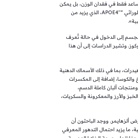
ا يساعد فقط في فقدان الوزن، بل يمكن
أن يؤخر ظهور أعراض مرض ألزهايمر لدى الأشخاص الأكثر عرضة للإصابة به، لاسيما الحاملين للجين الوراثي “APOE4″، الذي يزيد من
ية».
لجسم إلى الدخول في حالة تُعرف
وز. وتشير الدراسات إلى أن هذا
درات، بما في ذلك الأسماك الدهنية
 والكوسا، إضافة إلى المكسرات
ومنتجات ألبان كاملة الدسم،
الخبز والأرز والمعكرونة والسكريات،
ي معروف للإصابة بمرض ألزهايمر. ووجد الباحثون أن
، ما يزيد احتمال التدهور المعرفي