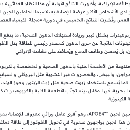
ئفه الإدراكية. وأظهرت النتائج الأولية أن هذا النظام الغذائي ل
لعمر. ونُشرت النتائج، الخميس، في دورية «مجلة الكيمياء العصب
بوهيدرات بشكل كبير وزيادة استهلاك الدهون الصحية، ما يدفع ا
لكيتونات الناتجة عن حرق الدهون كمصدر رئيسي للطاقة بدل الغلوك
ن، بل يُحسن وظائف الدماغ ويُحافظ على نشاطه الإدراكي.
نوعة من الأطعمة الغنية بالدهون الصحية والمنخفضة بالكربوهي
دواجن، والبيض، والخضروات غير النشوية مثل البروكلي والسبانخ
ا. كما يُسمح باستخدام زيوت صحية مثل زيت الزيتون وجوز الهند، 
ت البحرية. في المقابل، يتم تجنّب الأطعمة الغنية بالكربوهيدرات ك
الكيتوزية.
وتركزت الدراسة على الأشخاص الحاملين لجين “APOE4″، وهو أقوى عامل وراث
ون هذا الجين يواجهون صعوبة في تحويل الغلوكوز إلى طاقة دماغية