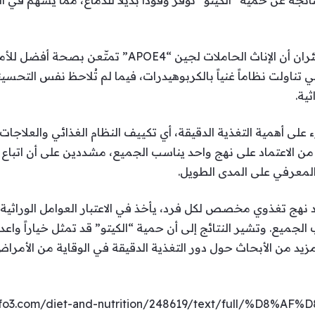
لناتجة عن حمية “الكيتو” توفر وقوداً بديلاً للدماغ، مما يُسهم في
وأظهرت التجارب التي أُجريت على الفئران أن الإناث الحاملا
ي تناولت نظاماً غنياً بالكربوهيدرات، فيما لم تُلاحظ نفس التحسين
ية.
وء على أهمية التغذية الدقيقة، أي تكييف النظام الغذائي والعلاجا
 من الاعتماد على نهج واحد يناسب الجميع، مشددين على أن اتباع 
المعرفي على المدى الطويل.
اد نهج تغذوي مخصص لكل فرد، يأخذ في الاعتبار العوامل الوراثي
لجميع. وتشير النتائج إلى أن حمية “الكيتو” قد تمثل خياراً واعد
 مزيد من الأبحاث حول دور التغذية الدقيقة في الوقاية من الأمرا
info3.com/diet-and-nutrition/248619/text/full/%D8