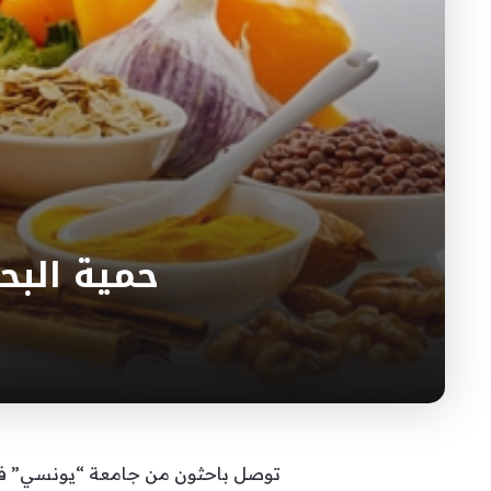
حمية البح
توصل باحثون من جامعة “يونسي” في ك