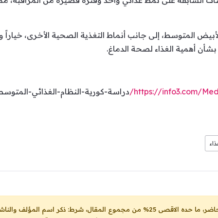
اسات السابقة على نمط غذائي واحد وفترة قصيرة من المراقبة، مما
لأبيض المتوسط، إلى جانب أنماط التغذية الصحية الأخرى، خياراً و
 بشأن أهمية الغذاء لصحة الدماغ.
https://info3.com/Med
دراسة-كورية-النظام-الغذائي-المتوس
ذاء
ل، شرط: ذكر اسم المؤلف والناشر ووضع رابط