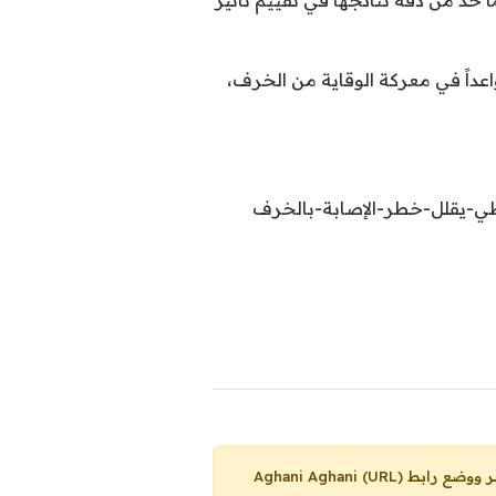
 حد من دقة نتائجها في تقييم تأثير
اعداً في معركة الوقاية من الخرف،
طي-يقلل-خطر-الإصابة-بالخرف
Aghani Aghani (URL)