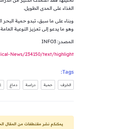
تحليلها. فقد اعتمدت الكثير من الدر
الغذاء على المدى الطويل.
وبناء على ما سبق، تبدو حمية البحر ا
وهو ما يدعو إلى تعزيز التوعية العامة
المصدر: INFO3
ical-News/234150/text/highlight/
Tags:
الخرف
حمية
دراسة
دماغ
غ
يمكنكم نشر مقتطفات من المقال الحاضر، ما حده الاقصى 25% من مجموع المقا