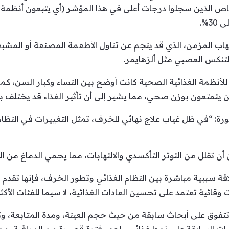
اص الذين سجلوا درجات أعلى في هذا المؤشر (أي يتبعون أنظمة غذائ
3%.
التهاب المزمن، الذي قد ينجم عن تناول الأطعمة المصنعة أو المش
لتنكس العصبي مثل ألزهايمر.
ة للأنظمة الغذائية الصحية كانت أوضح بين النساء وكبار السن، كم
 يتمتعون بوزن صحي، مما يشير إلى أن تأثير الغذاء قد يختلف بنا
 “في ظل غياب علاج نهائي للخرف، تمثل التغييرات في النظام الغذ
أن تقلل من التوتر التأكسدي والالتهابات، مما يحمي الدماغ من ال
اقة سببية مباشرة بين النظام الغذائي وتطور الخرف، فإنها تقدم دل
وقائية تعتمد على تحسين العادات الغذائية، لا سيما للفئات الأك
هم تتفوق على أبحاث سابقة من حيث حجم العينة، ومدة المتابعة، وت