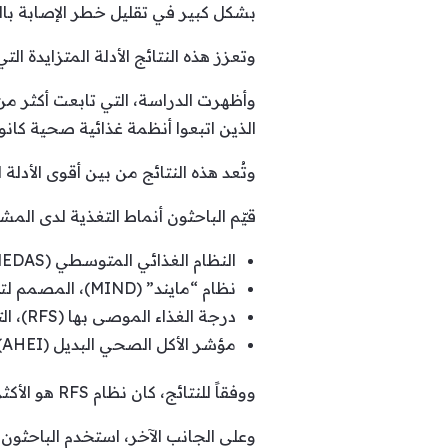
بشكل كبير في تقليل خطر الإصابة بال
وتعزز هذه النتائج الأدلة المتزايدة ا
الذين اتبعوا أنظمة غذائية صحية كانوا أ
وتُعد هذه النتائج من بين أقوى الأدل
قيّم الباحثون أنماط التغذية لدى الم
النظام الغذائي المتوسطي (MEDAS)، الذي يركّز على الخضراوات، الفواكه، الحبوب الكاملة، المكسرات، زيت الزيتون والأسماك.
نظام “مايند” (MIND)، المصمم لتقليل خطر التدهور العقلي، وهو مزيج من النظامين المتوسطي و”داش”.
درجة الغذاء الموصى بها (RFS)، التي تقيس مدى اتباع الأشخاص لتوصيات التغذية الصحية.
مؤشر الأكل الصحي البديل (AHEI)، الذي يركز على الجودة الشاملة للنظام الغذائي.
ووفقاً للنتائج، كان نظام RFS هو الأكثر فعالية في تقليل خطر الإصابة بالخرف، تلاه نظام MIND بفارق طفيف.