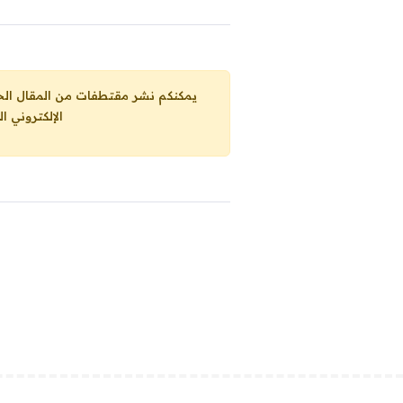
يمكنكم نشر مقتطفات من المقال الحاضر، ما حده الاقصى 25% من مجموع المقا
الإلكتروني ا