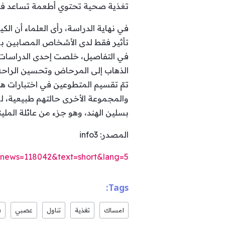
تغذية صحية تحتوي أطعمة تساعد في
في نهاية الدراسة، رأى العلماء أن ال
تأثير فقط لدى الأشخاص المصابين بم
الذهاب إلى المرحاض وتحسين الراحة 
تمّ تقسيم المتطوعين في اختبارات هذ
والمجموعة الأخرى حالتهم طبيعية، لمد
بسلين الهند، وهو جزء من عائلة الملينات) لنفس الفترة، إضافة إ
المصدر: info3
/?news=118042&text=short&lang=5
Tags:
امساك
تغذية
تناول
عصبي
ف