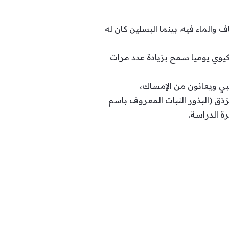
والماء فيه. بينما البسلين كان له
UFC-Que Chois إلى أن تناول حبتين من الكيوي يوميا سمح بزيادة عدد مرات
بي ويعانون من الإمساك،
َدَق (البذور النبات المعروف باسم