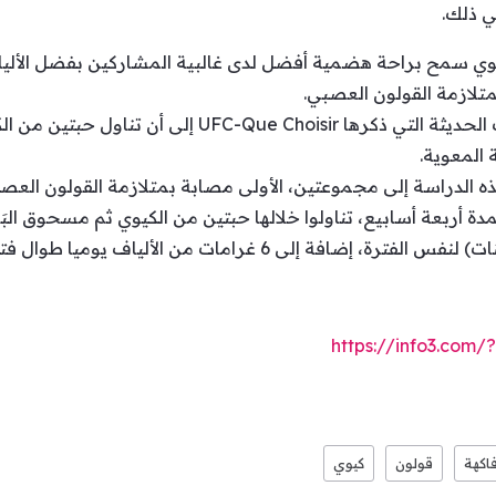
 ذلك.
كيوي سمح براحة هضمية أفضل لدى غالبية المشاركين بفضل الألياف 
تلازمة القولون العصبي.
في التفاصيل، خلصت إحدى الدراسات الحديثة التي ذكرها ir
المعوية.
ه الدراسة إلى مجموعتين، الأولى مصابة بمتلازمة القولون العص
ة أربعة أسابيع، تناولوا خلالها حبتين من الكيوي ثم مسحوق البَر
لى 6 غرامات من الألياف يوميا طوال فترة الدراسة.
https://info3.com
اكهة
قولون
كيوي