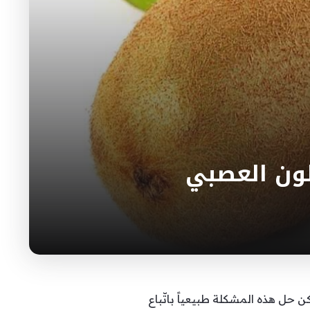
لون العصبي
حل هذه المشكلة طبيعياً باتّباع